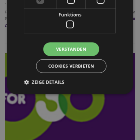
-
März 06, 2020
Falls Sie es noch nicht gehört haben, 2020 ist ein großes Jahr für
Funktions
die 30 für 30
Puckator. Wir feiern unser 30-jähriges Jubiläum und haben
Charity Challenge
ins Leben gerufen!
VERSTANDEN
COOKIES VERBIETEN
ZEIGE DETAILS
Unbedingt notwendige
Leistungs
Ausrichten
Funktions
Streng-notwendige-Cookies ermöglichen
Kernfunktionen der Website wie die
Benutzeranmeldung und die Kontoverwaltung.