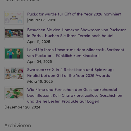
Puckator wurde für Gift of the Year 2026 nominiert
Januar 08, 2026
recently_compared_product
1 T
Adobe Inc.
Besuchen Sie den Homexpo Showroom von Puckator
www.puckator.de
in Paris - buchen Sie Ihren Termin noch heute!
April 11, 2025
product_data_storage
1 T
Adobe Inc.
www.puckator.de
Level Up Ihren Umsatz mit dem Minecraft-Sortiment
von Puckator - Pünktlich zum Kinostart!
April 04, 2025
Swapseazzz 2-in-1 Reisekissen und Spielzeug:
form_key
1 Ta
Adobe Inc.
Finalist bei den Gift of the Year 2025 Awards
Stun
.www.puckator.de
März 18, 2025
Wie Filme und Fernsehen den Geschenkehandel
beeinflussen: Kult-Charaktere, zeitlose Geschichten
und die heißesten Produkte auf Lager!
recently_viewed_product
1 T
Adobe Inc.
Dezember 20, 2024
www.puckator.de
Archivieren
recently_viewed_product_previous
1 T
Adobe Inc.