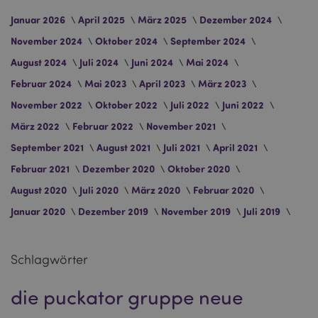
www.puckator.de
Januar 2026
April 2025
März 2025
Dezember 2024
November 2024
Oktober 2024
September 2024
mage-cache-storage
1 T
Adobe Inc.
www.puckator.de
August 2024
Juli 2024
Juni 2024
Mai 2024
Februar 2024
Mai 2023
April 2023
März 2023
November 2022
Oktober 2022
Juli 2022
Juni 2022
searchReport-log
Sess
Adobe Inc.
März 2022
Februar 2022
November 2021
www.puckator.de
September 2021
August 2021
Juli 2021
April 2021
TawkConnectionTime
1
tawk.to Inc.
Februar 2021
Dezember 2020
Oktober 2020
Minu
.puckator.de
August 2020
Juli 2020
März 2020
Februar 2020
twk_idm_key
1
Tawk.to
Januar 2020
Dezember 2019
November 2019
Juli 2019
Minu
.puckator.de
Schlagwörter
Provider
/
die puckator gruppe
neue
Name
Ablauf
Beschreibung
Domain