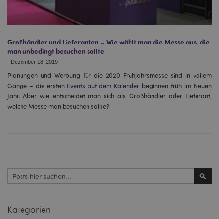
Großhändler und Lieferanten – Wie wählt man die Messe aus, die
man unbedingt besuchen sollte
-
Dezember 18, 2019
Planungen und Werbung für die 2020 Frühjahrsmesse sind in vollem
Gange – die ersten
Events auf dem Kalender
beginnen früh im Neuen
Jahr. Aber wie entscheidet man sich als Großhändler oder Lieferant,
mage-messages
1 Ta
Adobe Inc.
Stun
www.puckator.de
welche Messe man besuchen sollte?
Suchen
mage-cache-sessid
1 T
Adobe Inc.
Such
www.puckator.de
Kategorien