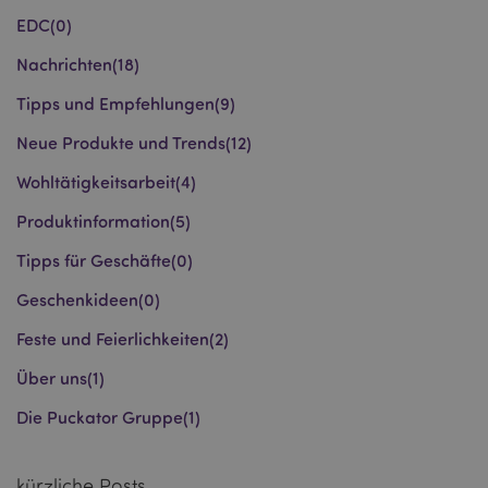
EDC
(0)
Nachrichten
(18)
X-Magento-Vary
1 Ta
Adobe Inc.
Stun
www.puckator.de
Tipps und Empfehlungen
(9)
Neue Produkte und Trends
(12)
Wohltätigkeitsarbeit
(4)
Produktinformation
(5)
Tipps für Geschäfte
(0)
_GRECAPTCHA
6
Google LLC
Geschenkideen
(0)
Mon
www.google.com
Feste und Feierlichkeiten
(2)
Über uns
(1)
recently_compared_product_previous
1 T
Adobe Inc.
www.puckator.de
Die Puckator Gruppe
(1)
section_data_ids
1 T
Adobe Inc.
kürzliche Posts
www.puckator.de