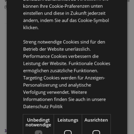
Wohltätigkeitsorganisation Homeless Shoebox Appeal - Mid Cornwall
können Ihre Cookie-Präferenzen unten
(St Austell, Par & Fowey), die
einstellen und diese in Zukunft jederzeit
ändern, indem Sie auf das Cookie-Symbol
klicken.
Streng notwendige Cookies sind für den
Betrieb der Website unerlässlich.
Performance Cookies verbessern die
Leistung der Website. Funktionale Cookies
ermöglichen zusätzliche Funktionen.
Targeting Cookies werden für Anzeigen-
Personalisierung und analytische
Verfolgung verwendet. Weitere
Informationen finden Sie auch in unsere
Datenschutz Politik
Unbedingt
Leistungs
Ausrichten
notwendige
30 für 30: Schulrehabilitation in Mosambik