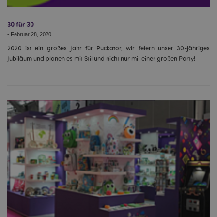
Ohne unbedingt notwendige cookies kann die
Website nicht richtig genutzt werden.
30 für 30
Provider
/
Name
Abl
Domain
-
Februar 28, 2020
CookieScriptConsent
1 Mo
2020 ist ein großes Jahr für Puckator, wir feiern unser 30-jähriges
CookieScript
.puckator.de
Jubiläum und planen es mit Stil und nicht nur mit einer großen Party!
mage-cache-storage-section-
1 T
Adobe Inc.
invalidation
www.puckator.de
Datenschutzbestimmungen von Google
PHPSESSID
1 Ta
PHP.net
Stun
.www.puckator.de