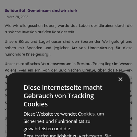
Solidarität: Gemeinsam sind wir stark
-
März 29, 2022
Wie wir alle gesehen haben, wurde das Leben der Ukrainer durch die
russische Invasion auf den Kopf gestellt.
Unsere Büros und Lagerhäuser sind den Spuren der Welt gefolgt und
haben mit Spenden und jeglicher Art von Unterstützung für diese
humanitäre Krise gesorgt.
Unser europäisches Vertriebszentrum in Breslau (Polen) liegt im Westen
Polens, weit entfernt von der ukrainischen Grenze, aber das Netzwerk
der Unterstützung und Liebe für die Flüchtlinge, die nach Polen kommen,
×
reicht weit und breit. In Zusammenarbeit mit der
Diese Internetseite macht
Wohltätigkeitsorganisation Fundacja Wspierania Organizacji
Gebrauch von Tracking
Pozarządowych „UMBRELLA" spendeten wir Spielzeug und
Cookies
Kindergeschenke, Wasserflaschen und Schreibwaren, die an Bedürftige
verteilt werden sollten.
Diese Website verwendet Cookies, um
Unser kornisches Büro im Vereinigten Königreich sammelte
Sicherheit und Funktionalität zu
lebenswichtige Güter wie Lebensmittel in Dosen, warme Kleidung und
gewährleisten und die
Erste-Hilfe-Materialien in Zusammenarbeit mit der
Benutzerfreundlichkeit zu verbessern. Sie