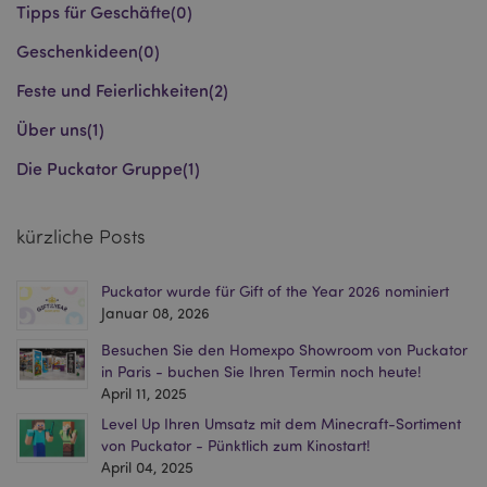
Tipps für Geschäfte
(0)
product_data_storage
1 T
Adobe Inc.
Geschenkideen
(0)
www.puckator.de
Feste und Feierlichkeiten
(2)
Über uns
(1)
form_key
1 Ta
Adobe Inc.
Stun
.www.puckator.de
Die Puckator Gruppe
(1)
kürzliche Posts
recently_viewed_product
1 T
Adobe Inc.
www.puckator.de
Puckator wurde für Gift of the Year 2026 nominiert
Januar 08, 2026
recently_viewed_product_previous
1 T
Adobe Inc.
Besuchen Sie den Homexpo Showroom von Puckator
www.puckator.de
in Paris - buchen Sie Ihren Termin noch heute!
April 11, 2025
Level Up Ihren Umsatz mit dem Minecraft-Sortiment
mage-cache-storage
1 T
Adobe Inc.
www.puckator.de
von Puckator - Pünktlich zum Kinostart!
April 04, 2025