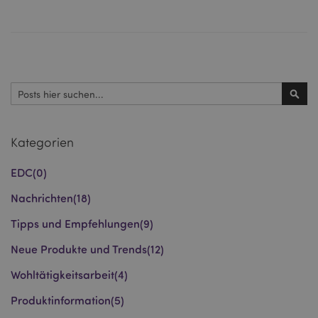
Suchen
_GRECAPTCHA
6
Google LLC
Such
Mon
www.google.com
Kategorien
EDC
(0)
recently_compared_product_previous
1 T
Adobe Inc.
www.puckator.de
Nachrichten
(18)
Tipps und Empfehlungen
(9)
section_data_ids
1 T
Adobe Inc.
www.puckator.de
Neue Produkte und Trends
(12)
Wohltätigkeitsarbeit
(4)
Produktinformation
(5)
recently_compared_product
1 T
Adobe Inc.
www.puckator.de