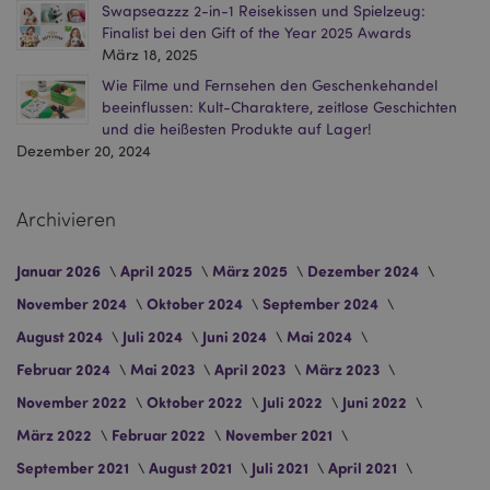
Swapseazzz 2-in-1 Reisekissen und Spielzeug:
Finalist bei den Gift of the Year 2025 Awards
März 18, 2025
searchReport-log
Sess
Adobe Inc.
www.puckator.de
Wie Filme und Fernsehen den Geschenkehandel
beeinflussen: Kult-Charaktere, zeitlose Geschichten
TawkConnectionTime
1
tawk.to Inc.
und die heißesten Produkte auf Lager!
Minu
.puckator.de
Dezember 20, 2024
twk_idm_key
1
Tawk.to
Minu
.puckator.de
Archivieren
Januar 2026
April 2025
März 2025
Dezember 2024
November 2024
Oktober 2024
September 2024
Provider
/
Name
Ablauf
Beschreibung
Domain
August 2024
Juli 2024
Juni 2024
Mai 2024
_abck
1 Jahr
Dieses Cookie
Akamai
Februar 2024
Mai 2023
April 2023
März 2023
Provider
/
Name
Ablauf
Beschreibung
wird zur
Technologies
Domain
Analyse des
.list-manage.com
November 2022
Oktober 2022
Juli 2022
Juni 2022
Provider
/
Datenverkehrs
Name
Ablauf
B
_gat_UA-
.puckator.de
54
Dies ist ein von
Domain
verwendet, um
März 2022
Februar 2022
November 2021
950900-6
Sekunden
Google Analytics
festzustellen,
festgelegtes Cookie
_hjAbsoluteSessionInProgress
30
Da
Hotjar Ltd
ob es sich um
vom Typ Muster, bei
September 2021
August 2021
Juli 2021
April 2021
Minuten
so
.puckator.de
automatisierte
dem das
H
Datenverkehr