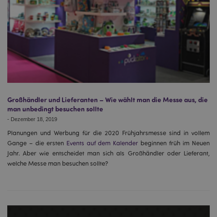
mage-cache-storage-section-
1 T
Adobe Inc.
invalidation
www.puckator.de
Großhändler und Lieferanten – Wie wählt man die Messe aus, die
man unbedingt besuchen sollte
Datenschutzbestimmungen von Google
-
Dezember 18, 2019
PHPSESSID
1 Ta
PHP.net
Stun
.www.puckator.de
Planungen und Werbung für die 2020 Frühjahrsmesse sind in vollem
Gange – die ersten
Events auf dem Kalender
beginnen früh im Neuen
Jahr. Aber wie entscheidet man sich als Großhändler oder Lieferant,
welche Messe man besuchen sollte?