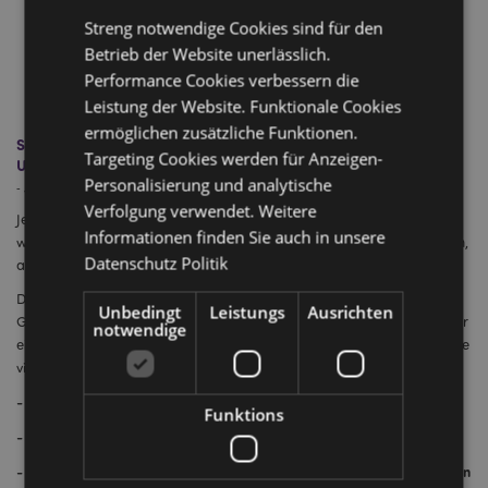
Streng notwendige Cookies sind für den
Betrieb der Website unerlässlich.
Performance Cookies verbessern die
Leistung der Website. Funktionale Cookies
ermöglichen zusätzliche Funktionen.
Schnelle & einfache Checkliste & Beste Produkte zur
Targeting Cookies werden für Anzeigen-
Umsatzsteigerung nach der Sperrung
Personalisierung und analytische
-
Juli 20, 2020
Verfolgung verwendet. Weitere
Jetzt, da viele Geschäfte endlich wieder öffnen und Kunden wieder
Informationen finden Sie auch in unsere
willkommen heißen dürfen, möchten wir Ihnen helfen, sich vorzubereiten,
Datenschutz Politik
alle Ihre Kundenwünsche zu erfüllen.
Das Wichtigste zuerst - Jetzt werden Ihre Kunden mehr denn je Ihr
Unbedingt
Leistungs
Ausrichten
Geschäft betreten und sich sicher fühlen wollen. Nachfolgend haben wir
notwendige
eine kurze Checkliste zusammengestellt, von der wir sicher sind, dass Sie
viele davon bereits umgesetzt haben!
- Soziale Distanzierung - versuchen Sie, 1-2 Meter Abstand zu halten
Funktions
- Schirme oder Barrieren an den Kassen
- Ein Einwegsystem mit deutlich sichtbaren Markierungen und Schildern