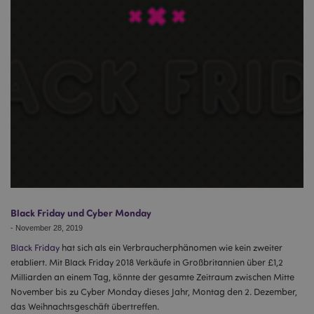
mage-messages
1 Ta
Adobe Inc.
Stun
www.puckator.de
mage-cache-sessid
1 T
Adobe Inc.
www.puckator.de
Black Friday und Cyber Monday
-
November 28, 2019
Black Friday
hat sich als ein Verbraucherphänomen wie kein zweiter
etabliert. Mit Black Friday 2018 Verkäufe in Großbritannien über £1,2
Milliarden an einem Tag, könnte der gesamte Zeitraum zwischen Mitte
X-Magento-Vary
1 Ta
Adobe Inc.
November bis zu Cyber Monday dieses Jahr, Montag den 2. Dezember,
Stun
www.puckator.de
das Weihnachtsgeschäft übertreffen.