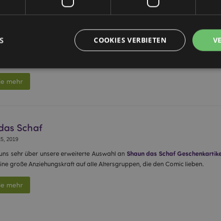
8, 2019
as
Thema Tropisch
ist ein Trend, der sich immer wieder neu erfinden wird: V
ufsteg wird der Regenwald mit seinen Blattdrucken, satten Grüntönen, Blau
S
COOKIES VERBIETEN
V
Frühling und Sommer 2020 hinein beliebt bleiben.
ie mehr
Unbedingt notwendige
Leistungs
Ausrichten
Funktions
ookies ermöglichen Kernfunktionen der Website wie die Benutzeranmeldung und die 
ndige cookies kann die Website nicht richtig genutzt werden.
das Schaf
Provider
/
Ablauf
Beschreibung
Domain
5, 2019
nt
1 Monat
Dieses Cookie wird vom Cookie-
CookieScript
Shaun das Schaf Geschenkartike
 uns sehr über unsere erweiterte Auswahl an
verwendet, um die Einwilligung
.puckator.de
ine große Anziehungskraft auf alle Altersgruppen, die den Comic lieben.
Besucher-Cookies zu speichern
von Cookie-Script.com muss o
funktionieren.
ie mehr
-section-
1 Tag
Dieses Cookie wird verwendet,
Adobe Inc.
Zwischenspeichern von Inhalte
www.puckator.de
erleichtern und das Laden von 
beschleunigen.
Datenschutzbestimmungen von Google