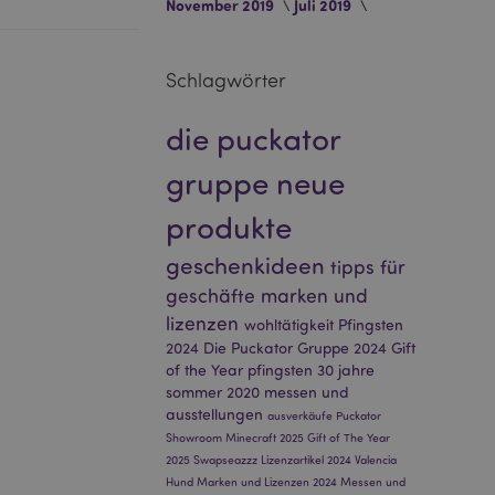
November 2019
Juli 2019
eneriert wird, die
ies ist eine
erwalten von
endet wird.
Schlagwörter
m eine zufällig
se, wie sie
e spezifisch sein.
e Beibehaltung des
die puckator
zer zwischen den
gruppe
neue
andere
nutzer angezeigt
produkte
mmungsnachricht
gen. Die Nachricht
 nachdem sie dem
geschenkideen
tipps für
geschäfte
marken und
e Bereinigung des
Wenn das Cookie von
lizenzen
wohltätigkeit
Pfingsten
t wird, bereinigt
peicher und setzt
2024
Die Puckator Gruppe 2024
Gift
of the Year
pfingsten
30 jahre
rd vom Magento 2-
sommer 2020
messen und
heben, dass die
ausstellungen
ausverkäufe
Puckator
e Version einer
icht die
Showroom
Minecraft 2025
Gift of The Year
sionen derselben
2025
Swapseazzz
Lizenzartikel 2024
Valencia
Hund
Marken und Lizenzen 2024
Messen und