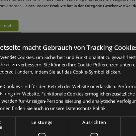
eines unserer Produkte hat in der Kategorie Geschenkartikel 
ham erfahren -
ie mehr
netseite macht Gebrauch von Tracking Cookie
 Sie etwas Kawaii-Anziehung in Ihr Leben mit Puc
rwendet Cookies, um Sicherheit und Funktionalität zu gewährleis
als!
hkeit zu verbessern. Sie können Ihre Cookie-Präferenzen unten e
jederzeit ändern, indem Sie auf das Cookie-Symbol klicken.
20
igner haben sich an den kräftigen Farben und den großen, liebenswerten M
e Cookies sind für den Betrieb der Website unerlässlich. Perfor
ein Sortiment mit
Tiermotiven
zu kreieren,das alle Altersgruppen anspricht
 um
istung der Website. Funktionale Cookies ermöglichen zusätzliche
ie mehr
s werden für Anzeigen-Personalisierung und analytische Verfolgu
ionen finden Sie auch in unsere
Datenschutz Politik
t
Leistungs
Ausrichten
e
Party-Kollektion