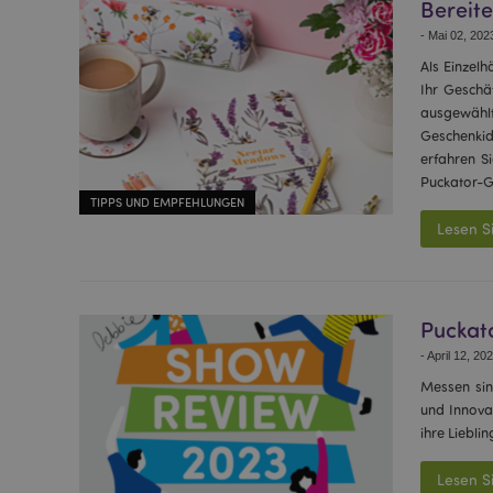
Bereite
-
Mai 02, 202
Als Einzelh
Ihr Geschä
ausgewählt
Geschenkide
erfahren S
Puckator-Gr
TIPPS UND EMPFEHLUNGEN
Lesen S
Puckato
-
April 12, 20
Messen sin
und Innova
ihre Liebli
Lesen S