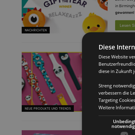
in Birming
gewonnen!
Lesen S
NACHRICHTEN
Diese Inter
Bringen
Diese Website ve
Cutiem
Benutzerfreundlic
diese in Zukunft 
-
März 03, 20
Unsere Des
Streng notwendig
orientiert,
verbessern die Le
Lesen S
Targeting Cookie
Weitere Informat
NEUE PRODUKTE UND TRENDS
Unbeding
notwendig
Toucan 