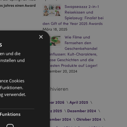
des Jahres einen Award
Swapseazzz 2-in-1
Reisekissen und
Spielzeug: Finalist bei
den Gift of the Year 2025 Awards
März 18, 2025
×
Wie Filme und
s
Fernsehen den
Geschenkehandel
kator's
ten und die
beeinflussen: Kult-Charaktere,
instellen und
zeitlose Geschichten und die
heißesten Produkte auf Lager!
Dezember 20, 2024
erkmalen dieses Looks
mance Cookies
.
 Funktionen.
Archivieren
ng verwendet.
Januar 2026
April 2025
März 2025
Dezember 2024
Funktions
November 2024
Oktober 2024