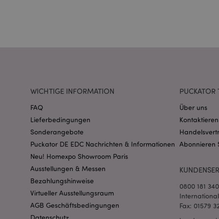
_GRECAPTCHA
recently_compared
section_data_ids
recently_compared
WICHTIGE INFORMATION
PUCKATOR 
product_data_stora
FAQ
Über uns
Lieferbedingungen
Kontaktieren
form_key
Sonderangebote
Handelsvert
Puckator DE EDC Nachrichten & Informationen
Abonnieren 
Neu! Homexpo Showroom Paris
recently_viewed_pr
Ausstellungen & Messen
KUNDENSER
Bezahlungshinweise
recently_viewed_pr
0800 181 34
Virtueller Ausstellungsraum
Internationa
AGB Geschäftsbedingungen
Fax: 01579 3
mage-cache-storag
Datenschutz