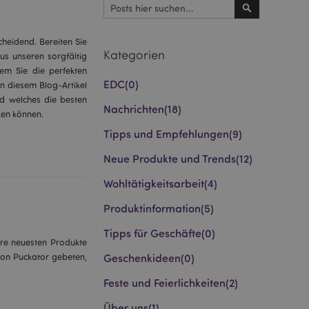
Suchen
Suchen
cheidend. Bereiten Sie
Kategorien
us unseren sorgfältig
dem Sie die perfekten
EDC
(0)
In diesem Blog-Artikel
nd welches die besten
Nachrichten
(18)
ken können.
Tipps und Empfehlungen
(9)
Neue Produkte und Trends
(12)
Wohltätigkeitsarbeit
(4)
Produktinformation
(5)
Tipps für Geschäfte
(0)
hre neuesten Produkte
Geschenkideen
(0)
von Puckator gebeten,
Feste und Feierlichkeiten
(2)
Über uns
(1)