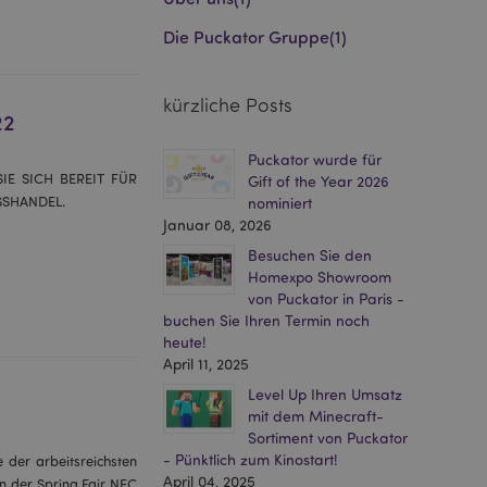
Die Puckator Gruppe
(1)
kürzliche Posts
22
Puckator wurde für
E SICH BEREIT FÜR
Gift of the Year 2026
SSHANDEL.
nominiert
Januar 08, 2026
Besuchen Sie den
Homexpo Showroom
von Puckator in Paris -
buchen Sie Ihren Termin noch
heute!
April 11, 2025
Level Up Ihren Umsatz
mit dem Minecraft-
Sortiment von Puckator
- Pünktlich zum Kinostart!
 der arbeitsreichsten
April 04, 2025
on der Spring Fair NEC