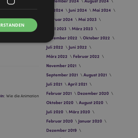
September 2024
August 2024
Juli 2024
Juni 2024
Mai 2024
on Raumgestaltung bis
Februar 2024
Mai 2023
grün und Korallfarben
ERSTANDEN
April 2023
März 2023
November 2022
Oktober 2022
Juli 2022
Juni 2022
März 2022
Februar 2022
November 2021
Kontoverwaltung.
September 2021
August 2021
Juli 2021
April 2021
Februar 2021
Dezember 2020
Script.com-Dienst
ln
: Wie die Animation
seinstellungen für
Oktober 2020
August 2020
. Das Cookie-Banner
rdnungsgemäß
Juli 2020
März 2020
Februar 2020
Januar 2020
 um das
n im Browser zu
Seiten zu
Dezember 2019