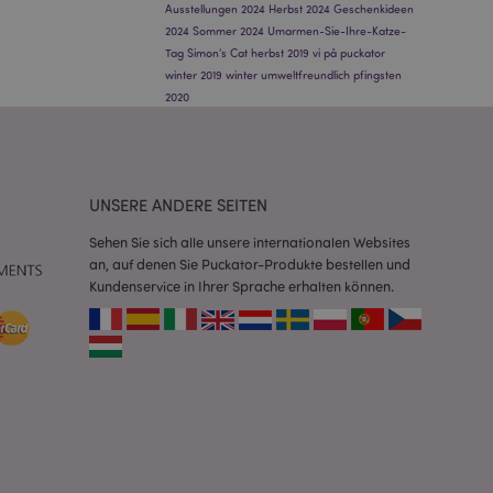
orderliches Cookie
Ausstellungen 2024
Herbst 2024
Geschenkideen
ührt wird, um seine
2024
Sommer 2024
Umarmen-Sie-Ihre-Katze-
Tag
Simon's Cat
herbst 2019
vi på puckator
rglichener Produkte
winter 2019
winter
umweltfreundlich
pfingsten
2020
nformationen zu vom
 Wunschliste
nen usw.
verglichener
UNSERE ANDERE SEITEN
 Produktdaten, die
Sehen Sie sich alle unsere internationalen Websites
rglichene Produkte
an, auf denen Sie Puckator-Produkte bestellen und
Kundenservice in Ihrer Sprache erhalten können.
 um das
n im Browser zu
Seiten zu
 angesehener
ion.
 angesehener
ion.
 um das
n im Browser zu