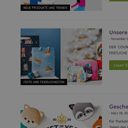
NEUE PRODUKTE UND TRENDS
Unsere
-
November 0
DER COUN
FESTLICH
Lesen S
FESTE UND FEIERLICHKEITEN
Geschen
-
März 09, 20
Für Puckat
Zeiten des 