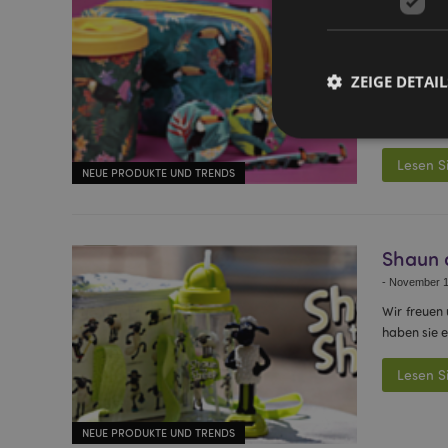
-
November 2
Alles um d
hin zum La
ZEIGE DETAIL
bis in den 
Lesen S
NEUE PRODUKTE UND TRENDS
Streng-notwendige-C
Ohne unbedingt notwe
Shaun 
Name
-
November 1
CookieScriptConse
Wir freuen
haben sie e
Lesen S
mage-cache-storage
invalidation
NEUE PRODUKTE UND TRENDS