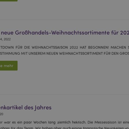
 neue Großhandels-Weihnachtssortimente für 20
4, 2022
TDOWN FÜR DIE WEIHNACHTSSAISON 2022 HAT BEGONNEN! MACHEN SI
E STIMMUNG MIT UNSEREM NEUEN WEIHNACHTSSORTIMENT FÜR DEN GRO
ie mehr
kartikel des Jahres
20
or war es ein paar Wochen lang ziemlich hektisch. Die Messesaison ist eine
Jahres für das Team. Wir haben aber auch einige fantastische Neuigkeiten v