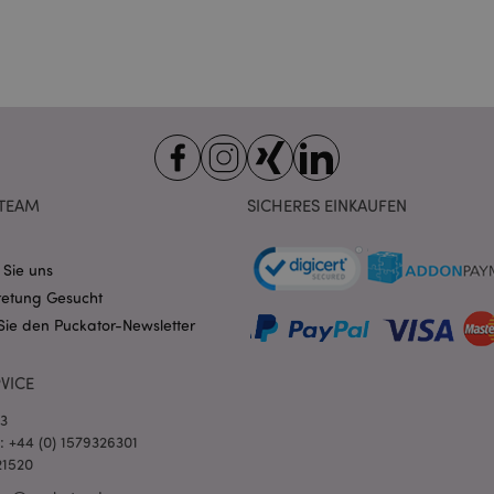
6
Google reCAPTCHA setzt ein erf
Google LLC
Monate
(_GRECAPTCHA), wenn es ausgef
www.google.com
Risikoanalyse bereitzustellen.
_product_previous
1 Tag
Speichert Produkt-IDs zuvor ve
Adobe Inc.
zur einfachen Navigation.
www.puckator.de
1 Tag
Speichert kundenspezifische I
Adobe Inc.
Käufer initiierten Aktionen wie
www.puckator.de
anzeigen, Checkout-Informatio
_product
1 Tag
Speichert Produkt-IDs kürzlich 
Adobe Inc.
Produkte.
www.puckator.de
TEAM
SICHERES EINKAUFEN
ge
1 Tag
Speichert die Konfiguration für
Adobe Inc.
sich auf zuletzt angezeigte / ve
www.puckator.de
beziehen.
 Sie uns
1 Tag 16
Dieses Cookie wird verwendet,
Adobe Inc.
retung Gesucht
Stunden
Zwischenspeichern von Inhalte
.www.puckator.de
erleichtern und das Laden von 
Sie den Puckator-Newsletter
beschleunigen.
oduct
1 Tag
Speichert Produkt-IDs kürzlich
Adobe Inc.
VICE
Produkte zur einfachen Navigat
www.puckator.de
oduct_previous
1 Tag
Speichert Produkt-IDs kürzlich
03
Adobe Inc.
Produkte zur einfachen Navigat
www.puckator.de
l: +44 (0) 1579326301
21520
e
1 Tag
Dieses Cookie wird verwendet,
Adobe Inc.
Zwischenspeichern von Inhalte
www.puckator.de