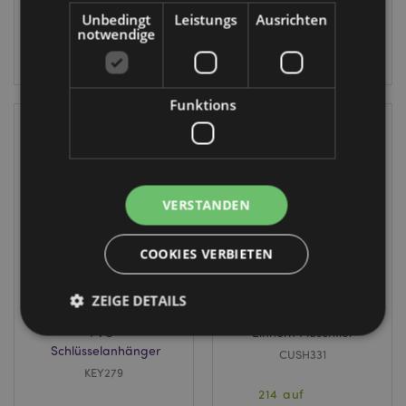
Lager
Lager
Unbedingt
Leistungs
Ausrichten
notwendige
ANMELDEN
ANMELDEN
Funktions
VERSTANDEN
COOKIES VERBIETEN
Adoramals Atlas
Squidglys
the Turtle
Adoracorns Astra
ZEIGE DETAILS
Schildkröte 3D
the Unicorn
PVC-
Einhorn Plüschtier
Schlüsselanhänger
CUSH331
KEY279
Unbedingt notwendige
Leistungs
214 auf
Ausrichten
Funktions