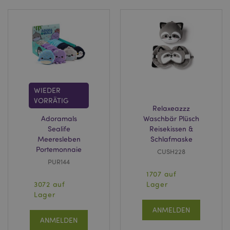
WIEDER
VORRÄTIG
Relaxeazzz
Adoramals
Waschbär Plüsch
Sealife
Reisekissen &
Meeresleben
Schlafmaske
Portemonnaie
CUSH228
PUR144
1707 auf
3072 auf
Lager
Lager
ANMELDEN
ANMELDEN