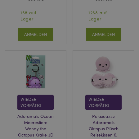
Stun
.www.puckator.de
168 auf
1268 auf
Lager
Lager
ANMELDEN
ANMELDEN
mage-messages
1 Ta
Adobe Inc.
Stun
www.puckator.de
WIEDER
WIEDER
VORRÄTIG
VORRÄTIG
Adoramals Ocean
Relaxeazzz
Meerestiere
Adoramals
Wendy the
Oktopus Plüsch
Octopus Krake 3D
Reisekissen &