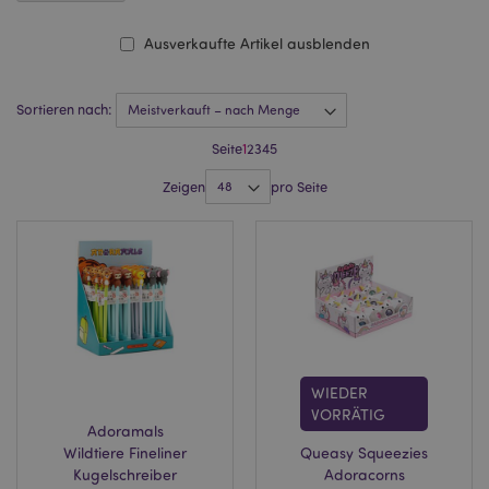
Ausverkaufte Artikel ausblenden
Sortieren nach:
Seite
1
2
3
4
5
Zeigen
pro Seite
WIEDER
VORRÄTIG
Adoramals
Wildtiere Fineliner
Queasy Squeezies
Kugelschreiber
Adoracorns