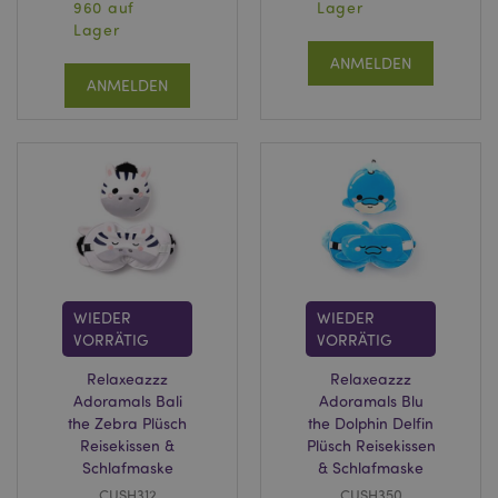
960 auf
Lager
Lager
Streng-notwendige-Cookies ermöglichen
Kernfunktionen der Website wie die
ANMELDEN
Benutzeranmeldung und die Kontoverwaltung.
ANMELDEN
Ohne unbedingt notwendige cookies kann die
Website nicht richtig genutzt werden.
Provider
/
Name
Abl
Domain
CookieScriptConsent
1 Mo
CookieScript
.puckator.de
WIEDER
WIEDER
VORRÄTIG
VORRÄTIG
mage-cache-storage-section-
1 T
Adobe Inc.
invalidation
www.puckator.de
Relaxeazzz
Relaxeazzz
Adoramals Bali
Adoramals Blu
the Zebra Plüsch
the Dolphin Delfin
Reisekissen &
Plüsch Reisekissen
Datenschutzbestimmungen von Google
Schlafmaske
& Schlafmaske
PHPSESSID
1 Ta
PHP.net
CUSH312
CUSH350