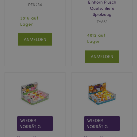
Einhorn Plüsch
PEN234
Quetschtiere
Spielzeug
3816 auf
TY853
Lager
4812 auf
ANMELDEN
Lager
ANMELDEN
WIEDER
WIEDER
VORRÄTIG
VORRÄTIG