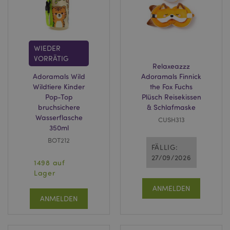
WIEDER
VORRÄTIG
Relaxeazzz
Adoramals Wild
Adoramals Finnick
Wildtiere Kinder
the Fox Fuchs
Pop-Top
Plüsch Reisekissen
bruchsichere
& Schlafmaske
Wasserflasche
CUSH313
350ml
BOT212
FÄLLIG:
27/09/2026
1498 auf
Lager
ANMELDEN
ANMELDEN