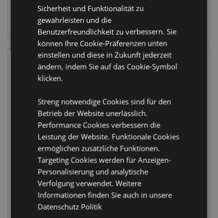
Sicherheit und Funktionalität zu
ANMELDEN
gewährleisten und die
ANMELDEN
Benutzerfreundlichkeit zu verbessern. Sie
können Ihre Cookie-Präferenzen unten
einstellen und diese in Zukunft jederzeit
ändern, indem Sie auf das Cookie-Symbol
klicken.
Streng notwendige Cookies sind für den
Betrieb der Website unerlässlich.
Performance Cookies verbessern die
WIEDER
VORRÄTIG
Leistung der Website. Funktionale Cookies
Adoramals
ermöglichen zusätzliche Funktionen.
Oktopus
Relaxeazzz
Targeting Cookies werden für Anzeigen-
Tintenfisch
Panda Plüsch
Personalisierung und analytische
Plüsch-Notizbuch
Reisekissen &
Liniert 80 Seiten
Schlafmaske
Verfolgung verwendet. Weitere
MEMO119
CUSH250
Informationen finden Sie auch in unsere
Datenschutz Politik
888 auf
2975 auf