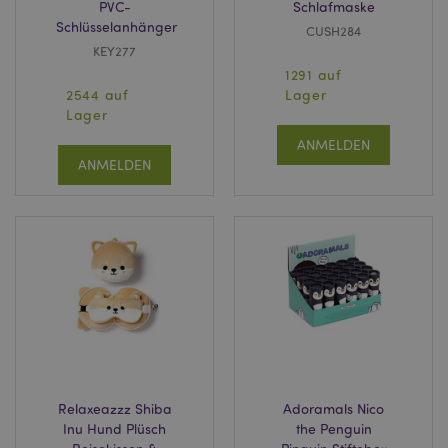
mage-cache-sessid
1 T
Adobe Inc.
PVC-
Schlafmaske
www.puckator.de
Schlüsselanhänger
CUSH284
KEY277
1291 auf
2544 auf
Lager
Lager
ANMELDEN
X-Magento-Vary
1 Ta
Adobe Inc.
Stun
www.puckator.de
ANMELDEN
_GRECAPTCHA
6
Google LLC
Mon
www.google.com
Relaxeazzz Shiba
Adoramals Nico
recently_compared_product_previous
1 T
Adobe Inc.
Inu Hund Plüsch
the Penguin
www.puckator.de