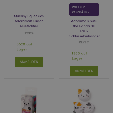
WIEDER
VORRÄTIG
Queasy Squeezies
Adoramals Plüsch
Adoramals Susu
Quetschtier
the Panda 3D
PVC-
TY929
Schlüsselanhänger
KEY281
5520 auf
Lager
1980 auf
Lager
ANMELDEN
ANMELDEN