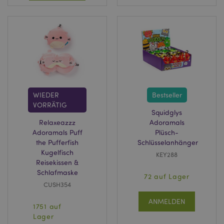
WIEDER
Bestseller
VORRÄTIG
Squidglys
Relaxeazzz
Adoramals
Adoramals Puff
Plüsch-
the Pufferfish
Schlüsselanhänger
Kugelfisch
KEY288
Reisekissen &
Schlafmaske
72 auf Lager
CUSH354
ANMELDEN
1751 auf
Lager