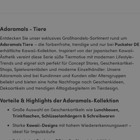
speichern, wenn Sie
Seiten mit Google-
Karten auf ihnen
sehen.
SAPISID
1 Jahr
Dieses DoubleClick-
Google LLC
Cookie wird in der
.google.com
Adoramals - Tiere
Regel von
Werbepartnern über
Entdecken Sie unser exklusives Großhandels-Sortiment rund um
die Website gesetzt
Adoramals Tiere
Puckator DE
– die farbenfrohe, trendige und nur bei
und von diesen
verwendet, um ein
erhältliche Kawaii-Kollektion. Inspiriert von der japanischen Kawaii-
Profil der Interessen
Ästhetik vereint diese Serie süße Tiermotive mit modernen Lifestyle-
der Website-Besucher
zu erstellen und
Trends und eignet sich perfekt für Concept Stores, Geschenkartikel-
relevante Anzeigen
Shops, Spielwarenläden und moderne Einzelhändler. Unsere
auf anderen Websites
zu schalten. Dieses
Adoramals sind bei Kundinnen und Kunden aller Altersgruppen
Cookie identifiziert
beliebt und bieten eine hohe Nachfrage nach Geschenkideen,
Ihren Browser und Ihr
Dekoartikeln und trendigen Alltagsbegleitern im Tierdesign.
Gerät eindeutig.
SID
1 Jahr
Dies ist ein sehr
Google LLC
Vorteile & Highlights der Adoramals-Kollektion
gebräuchlicher
.google.com
Cookie-Name, aber
Lunchboxen,
Große Auswahl an Geschenkartikeln wie
wenn er als
Sitzungscookie
Trinkflaschen, Schlüsselanhängern & Schreibwaren
gefunden wird, wird
er wahrscheinlich für
Kawaii-Designs
Starke
mit hohem Wiedererkennungswert –
die Verwaltung des
ideal für Impulskäufe
Sitzungsstatus
verwendet.