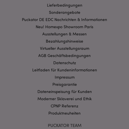
Lieferbedingungen
__Secure-
.google.com
1 Jahr
3PSIDCC
Sonderangebote
Puckator DE EDC Nachrichten & Informationen
Neu! Homexpo Showroom Paris
Ausstellungen & Messen
Bezahlungshinweise
Virtueller Ausstellungsraum
AGB Geschäftsbedingungen
Datenschutz
Leitfaden für Kundeninformationen
Impressum
Preisgarantie
Dateneinspeisung für Kunden
Moderner Sklaverei und Ethik
CPNP Referenz
Produktneuheiten
PUCKATOR TEAM