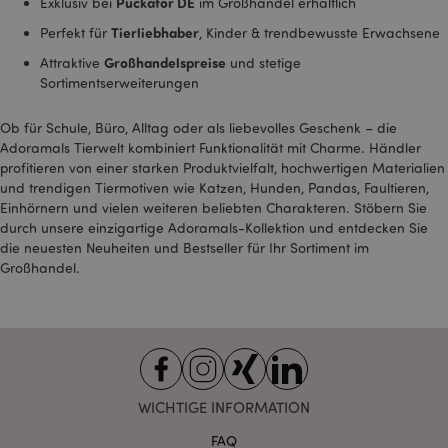
Puckator DE
Exklusiv bei
im Großhandel erhältlich
SSID
2 Jahre
Dieses Cookie enthält
Google LLC
Tierliebhaber
Informationen
Perfekt für
, Kinder & trendbewusste Erwachsene
.google.com
darüber, wie der
Endbenutzer die
Großhandelspreise
Attraktive
und stetige
Website nutzt, sowie
Sortimentserweiterungen
über Werbung, die der
Endbenutzer
möglicherweise vor
Ob für Schule, Büro, Alltag oder als liebevolles Geschenk – die
dem Besuch dieser
Website gesehen hat.
Adoramals Tierwelt kombiniert Funktionalität mit Charme. Händler
profitieren von einer starken Produktvielfalt, hochwertigen Materialien
__Secure-
.google.com
2 Jahre
1PAPISID
und trendigen Tiermotiven wie Katzen, Hunden, Pandas, Faultieren,
Einhörnern und vielen weiteren beliebten Charakteren. Stöbern Sie
__Secure-
.google.com
1 Jahr
durch unsere einzigartige Adoramals-Kollektion und entdecken Sie
1PSID
die neuesten Neuheiten und Bestseller für Ihr Sortiment im
__Secure-
.google.com
1 Jahr
Großhandel.
1PSIDCC
__Secure-
2 Jahre
Dieses Cookie wird
Google Inc.
3PAPISID
von Google
.google.com
verwendet, um
Nutzerstatistiken zu
erfassen und
Conversion-Raten für
gezielte Werbezwecke
zu verfolgen.
WICHTIGE INFORMATION
__Secure-
.google.com
1 Jahr
FAQ
3PSID