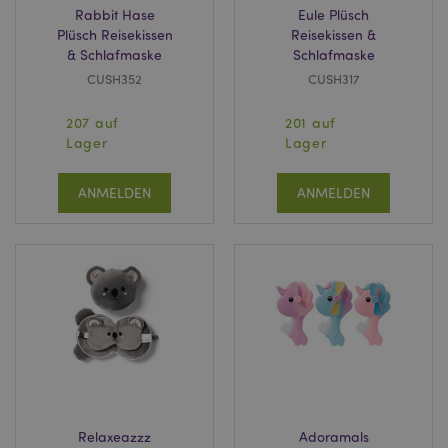
Rabbit Hase
Eule Plüsch
Plüsch Reisekissen
Reisekissen &
& Schlafmaske
Schlafmaske
recently_viewed_product_previous
1 T
Adobe Inc.
www.puckator.de
CUSH352
CUSH317
207 auf
201 auf
mage-cache-storage
1 T
Adobe Inc.
www.puckator.de
Lager
Lager
ANMELDEN
ANMELDEN
searchReport-log
Sess
Adobe Inc.
www.puckator.de
TawkConnectionTime
1
tawk.to Inc.
Minu
.puckator.de
twk_idm_key
1
Tawk.to
Minu
.puckator.de
Relaxeazzz
Adoramals