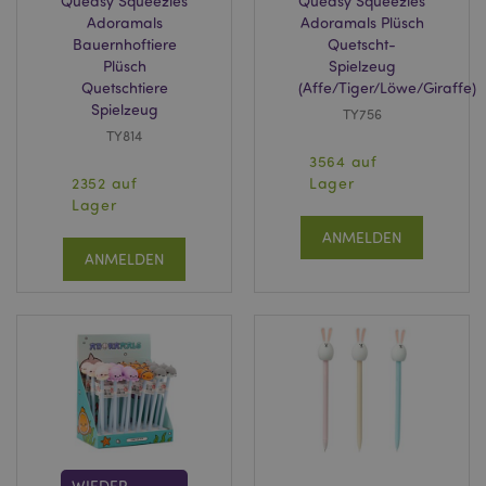
Queasy Squeezies
Queasy Squeezies
Adoramals
Adoramals Plüsch
Bauernhoftiere
Quetscht-
Plüsch
Spielzeug
Quetschtiere
(Affe/Tiger/Löwe/Giraffe)
Spielzeug
TY756
TY814
3564 auf
2352 auf
Lager
Lager
ANMELDEN
ANMELDEN
WIEDER