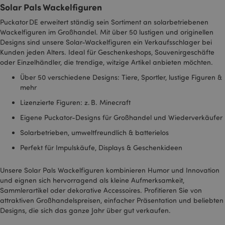
we
SIDCC
1 Jahr
Laden Sie
Solar Pals Wackelfiguren
Google LLC
indem eine zufällig
bestimmte
.google.com
generierte Nummer
_hjFirstSeen
30
Da
Hotjar Ltd
Google Tools
als Client-ID
Puckator DE erweitert ständig sein Sortiment an solarbetriebenen
Minuten
so
.puckator.de
herunter und
zugewiesen wird. Es
H
Wackelfiguren im Großhandel. Mit über 50 lustigen und originellen
speichern Sie
ist in jeder
B
bestimmte
Seitenanforderung
Designs sind unsere Solar-Wackelfiguren ein Verkaufsschlager bei
d
Einstellungen,
auf einer Site
fü
Kunden jeden Alters. Ideal für Geschenkeshops, Souvenirgeschäfte
z. B. die Anzahl
enthalten und wird
G
der
oder Einzelhändler, die trendige, witzige Artikel anbieten möchten.
zur Berechnung der
d
Suchergebnisse
Besucher-, Sitzungs-
v
pro Seite oder
und Kampagnendaten
Über 50 verschiedene Designs: Tiere, Sportler, lustige Figuren &
Es
die Aktivierung
für die Site-
id
mehr
des SafeSearch-
Analyseberichte
I
Filters. Passt
verwendet.
Lizenzierte Figuren: z. B. Minecraft
die Anzeigen
Standardmäßig läuft
_hjIncludedInSessionSample
2
D
Hotjar Ltd
an, die in der
es nach 2 Jahren ab,
Minuten
so
www.puckator.de
Eigene Puckator-Designs für Großhandel und Wiederverkäufer
Google-Suche
obwohl dies von
d
angezeigt
Website-Eigentümern
i
werden.
Solarbetrieben, umweltfreundlich & batterielos
angepasst werden
d
kann.
in
MCPopupClosed
www.puckator.de
1 Monat
Status des
Perfekt für Impulskäufe, Displays & Geschenkideen
D
Mailchimp-
_gcl_au
3 Monate
Dieses Cookie wird
Google LLC
ei
Popups
von Doubleclick
.puckator.de
d
gesetzt und enthält
Unsere Solar Pals Wackelfiguren kombinieren Humor und Innovation
tä
Informationen
Si
und eignen sich hervorragend als kleine Aufmerksamkeit,
darüber, wie der
Ih
Endbenutzer die
Sammlerartikel oder dekorative Accessoires. Profitieren Sie von
de
Website nutzt, sowie
attraktiven Großhandelspreisen, einfacher Präsentation und beliebten
über Werbung, die der
_hjid
1 Jahr
Ho
Hotjar Ltd
Designs, die sich das ganze Jahr über gut verkaufen.
Endbenutzer
D
.puckator.de
möglicherweise vor
wi
dem Besuch dieser