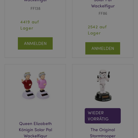
Wackelfigur
FF138
FF86
4419 auf
2542 auf
Lager
Lager
ANMELDEN
ANMELDEN
WIEDER
VORRÄTIG
Queen Elizabeth
Königin Solar Pal
The Original
Wackelfigur
Stormtrooper