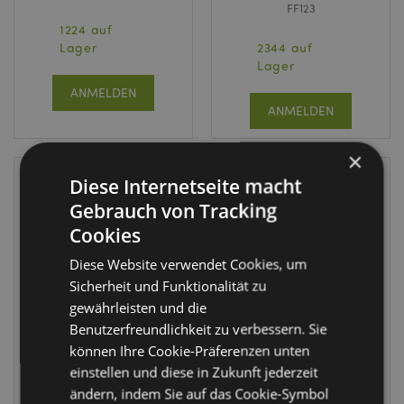
FF123
1224 auf
Lager
2344 auf
Lager
ANMELDEN
ANMELDEN
×
Diese Internetseite macht
Gebrauch von Tracking
Cookies
Diese Website verwendet Cookies, um
Sicherheit und Funktionalität zu
gewährleisten und die
Benutzerfreundlichkeit zu verbessern. Sie
Jamaica Rasta
Maneki Neko
können Ihre Cookie-Präferenzen unten
Solar Pal
Winkende
Wackelfigur
Glückskatze Gold
einstellen und diese in Zukunft jederzeit
Solar Pal
ändern, indem Sie auf das Cookie-Symbol
FF68
Wackelfigur