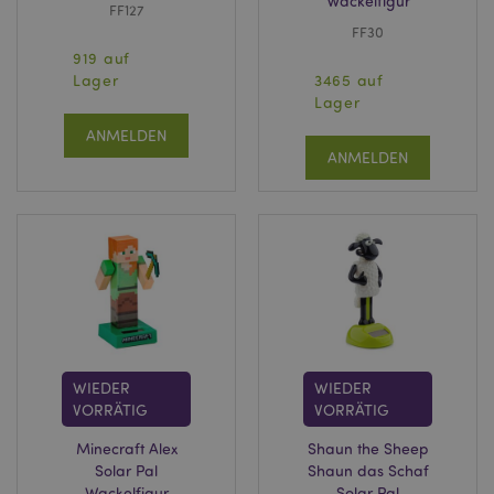
Wackelfigur
FF127
FF30
919 auf
Lager
3465 auf
Lager
ANMELDEN
ANMELDEN
WIEDER
WIEDER
VORRÄTIG
VORRÄTIG
Minecraft Alex
Shaun the Sheep
Solar Pal
Shaun das Schaf
Wackelfigur
Solar Pal