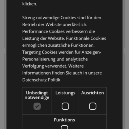
klicken.
CAT196
1801 auf
Lager
Streng notwendige Cookies sind für den
976 auf
Betrieb der Website unerlässlich.
Lager
ANMELDEN
Performance Cookies verbessern die
Leistung der Website. Funktionale Cookies
ANMELDEN
ermöglichen zusätzliche Funktionen.
Targeting Cookies werden für Anzeigen-
Personalisierung und analytische
Verfolgung verwendet. Weitere
Informationen finden Sie auch in unsere
Datenschutz Politik
Unbedingt
Leistungs
Ausrichten
notwendige
WIEDER
WIEDER
VORRÄTIG
VORRÄTIG
Maneki Neko
Mexico Kaktus mit
Funktions
Lucky Cat
Sombrero Solar
Winkende
Pal Wackelfigur