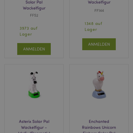
Solar Pal
Wackelfigur
CookieScriptConsent
1 Mo
CookieScript
Wackelfigur
.puckator.de
FF144
FF52
1348 auf
3973 auf
Lager
Lager
ANMELDEN
ANMELDEN
mage-cache-storage-section-
1 T
Adobe Inc.
invalidation
www.puckator.de
Datenschutzbestimmungen von Google
PHPSESSID
1 Ta
PHP.net
Stun
.www.puckator.de
Asterix Solar Pal
Enchanted
Wackelfigur -
Rainbows Unicorn