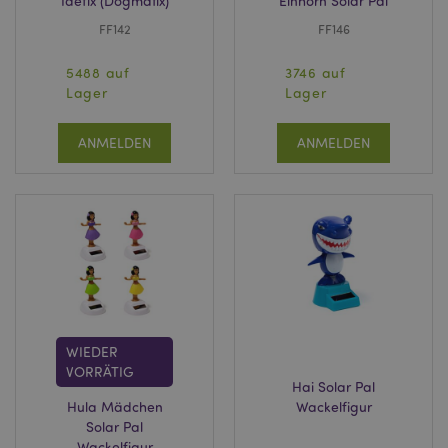
Idefix (Dogmatix)
Einhorn Solar Pal
FF142
FF146
5488 auf
3746 auf
Lager
Lager
mage-messages
1 Ta
Adobe Inc.
Stun
www.puckator.de
ANMELDEN
ANMELDEN
mage-cache-sessid
1 T
Adobe Inc.
www.puckator.de
WIEDER
VORRÄTIG
Hai Solar Pal
Hula Mädchen
Wackelfigur
Solar Pal
X-Magento-Vary
1 Ta
Adobe Inc.
Wackelfigur