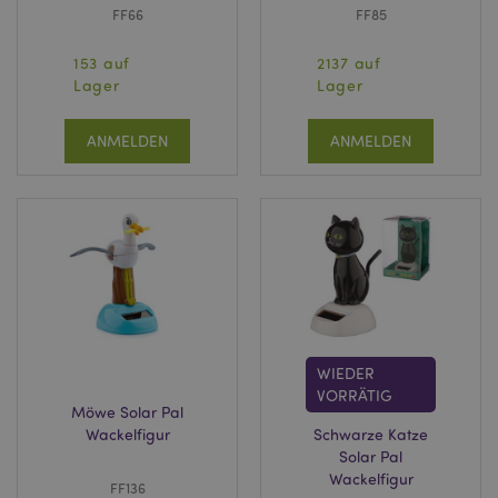
FF66
FF85
153 auf
2137 auf
Lager
Lager
ANMELDEN
ANMELDEN
WIEDER
VORRÄTIG
Möwe Solar Pal
Wackelfigur
Schwarze Katze
Solar Pal
Wackelfigur
FF136