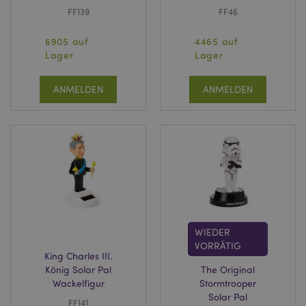
FF139
FF46
6905 auf
4465 auf
Lager
Lager
ANMELDEN
ANMELDEN
WIEDER
VORRÄTIG
King Charles III.
König Solar Pal
The Original
Wackelfigur
Stormtrooper
Solar Pal
FF141