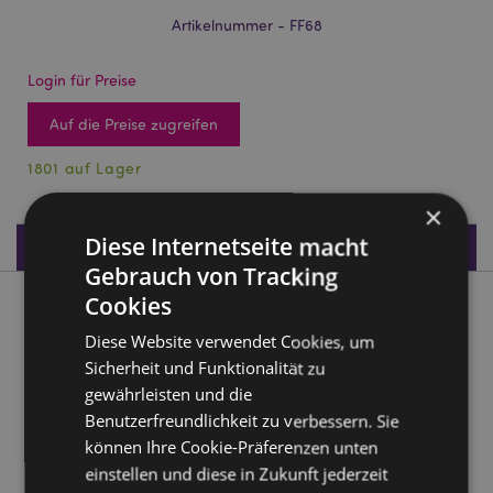
Artikelnummer - FF68
Login für Preise
Auf die Preise zugreifen
1801 auf Lager
×
Diese Internetseite macht
Produktdaten
Gebrauch von Tracking
Cookies
Produktbeschreibung
Diese Website verwendet Cookies, um
Sicherheit und Funktionalität zu
Jamaica Rasta Solar Pal Wackelfigur
gewährleisten und die
Material:
Plastik
Benutzerfreundlichkeit zu verbessern. Sie
CE gekennzeichnet
Ja
können Ihre Cookie-Präferenzen unten
Nicht geeignet für:
0 - 3 Jahre
einstellen und diese in Zukunft jederzeit