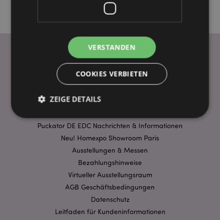
VERSTANDEN
WICHTIGE INFORMATION
COOKIES VERBIETEN
FAQ
ZEIGE DETAILS
Lieferbedingungen
Sonderangebote
Puckator DE EDC Nachrichten & Informationen
Neu! Homexpo Showroom Paris
Unbedingt notwendige
Leistungs
Ausstellungen & Messen
Ausrichten
Funktions
Bezahlungshinweise
Streng-notwendige-Cookies ermöglichen
Virtueller Ausstellungsraum
Kernfunktionen der Website wie die
Benutzeranmeldung und die Kontoverwaltung.
AGB Geschäftsbedingungen
Ohne unbedingt notwendige cookies kann die
Datenschutz
Website nicht richtig genutzt werden.
Leitfaden für Kundeninformationen
Provider
/