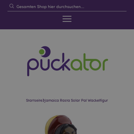
›
Startseite
Jamaica Rasta Solar Pal Wackelfigur
Skip
Skip
to
to
the
the
end
beginning