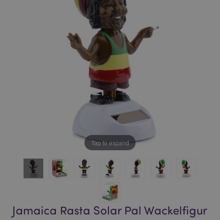
of
of
the
the
images
images
gallery
gallery
Tap to expand
Jamaica Rasta Solar Pal Wackelfigur