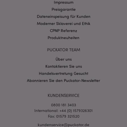
Name
Abl
Impressum
Domain
Preisgarantie
CookieScriptConsent
1 Mo
CookieScript
.puckator.de
Dateneinspeisung für Kunden
Moderner Sklaverei und Ethik
CPNP Referenz
Produktneuheiten
PUCKATOR TEAM
mage-cache-storage-section-
1 T
Adobe Inc.
invalidation
www.puckator.de
Über uns
Kontaktieren Sie uns
Handelsvertretung Gesucht
Datenschutzbestimmungen von Google
Abonnieren Sie den Puckator-Newsletter
PHPSESSID
1 Ta
PHP.net
Stun
.www.puckator.de
KUNDENSERVICE
0800 181 3403
International: +44 (0) 1579326301
Fax: 01579 321520
kundenservice@puckator.de