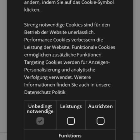
ändern, indem Sie auf das Cookie-Symbol
Sicherheitshinweis:
Kein Spielzeug.
klicken.
Produkttressourcen:
Streng notwendige Cookies sind für den
Möchten Sie mehr über den Einkauf bei Puckator
Betrieb der Website unerlässlich.
erfahren?
Dann lesen Sie unseren
Leitfaden für
Kundeninformationen.
Performance Cookies verbessern die
Leistung der Website. Funktionale Cookies
ermöglichen zusätzliche Funktionen.
Produktattribute
Targeting Cookies werden für Anzeigen-
Mehr
Höhe 11.5cm Breite 8cm Tiefe 6cm
Personalisierung und analytische
Information
5055071712425
Verfolgung verwendet. Weitere
Informationen finden Sie auch in unsere
120
Datenschutz Politik
0.085000
Keine
Unbedingt
Leistungs
Ausrichten
Keine
notwendige
Keine
Funktions