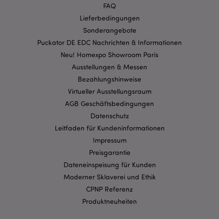
3PSID
FAQ
__Secure-
.google.com
1 Jahr
Lieferbedingungen
3PSIDCC
Sonderangebote
Puckator DE EDC Nachrichten & Informationen
Neu! Homexpo Showroom Paris
Ausstellungen & Messen
Bezahlungshinweise
Virtueller Ausstellungsraum
AGB Geschäftsbedingungen
Datenschutz
Leitfaden für Kundeninformationen
Impressum
Preisgarantie
Dateneinspeisung für Kunden
Moderner Sklaverei und Ethik
CPNP Referenz
Produktneuheiten