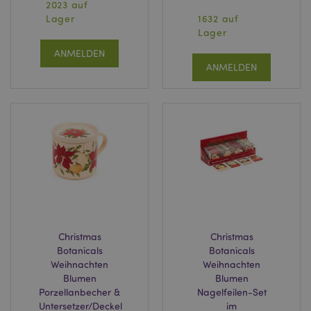
2023 auf
www.puckator.de
Lager
1632 auf
Lager
recently_viewed_product_previous
1 T
Adobe Inc.
ANMELDEN
www.puckator.de
ANMELDEN
mage-cache-storage
1 T
Adobe Inc.
www.puckator.de
searchReport-log
Sess
Adobe Inc.
www.puckator.de
TawkConnectionTime
1
tawk.to Inc.
Minu
.puckator.de
Christmas
Christmas
Botanicals
Botanicals
twk_idm_key
1
Tawk.to
Minu
.puckator.de
Weihnachten
Weihnachten
Blumen
Blumen
Porzellanbecher &
Nagelfeilen-Set
Untersetzer/Deckel
im