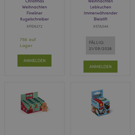
Christmas
Weihnachten
Weihnachten
Lebkuchen
Fineliner
Immerwährender
Kugelschreiber
Bleistift
XPEN272
XSTA344
756 auf
FÄLLIG:
Lager
21/09/2026
ANMELDEN
ANMELDEN