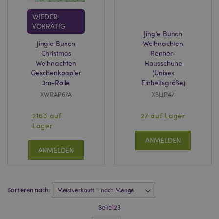
auf anderen Websites
zu schalten. Dieses
WIEDER
Cookie identifiziert
Ihren Browser und Ihr
VORRÄTIG
Gerät eindeutig.
Jingle Bunch
Jingle Bunch
Weihnachten
HSID
2 Jahre
Dieses Cookie wird
Google LLC
von DoubleClick (im
.google.com
Christmas
Rentier-
Besitz von Google)
Weihnachten
Hausschuhe
gesetzt, um ein Profil
Geschenkpapier
(Unisex
der Interessen der
Website-Besucher zu
3m-Rolle
Einheitsgröße)
erstellen und
relevante Anzeigen
XWRAP67A
XSLIP47
auf anderen Websites
zu schalten.
2160 auf
27 auf Lager
NID
1 Jahr
Dieses Cookie wird
Google LLC
Lager
von DoubleClick (im
.google.com
Besitz von Google)
ANMELDEN
gesetzt, um ein Profil
Ihrer Interessen zu
ANMELDEN
erstellen und Ihnen
relevante Anzeigen
auf anderen Websites
zu zeigen.
Sortieren nach:
OGPC
1 Jahr
Dieses Cookie wird
Google Inc.
von Google
.google.com
verwendet, um
Seite
1
2
3
Benutzereinstellungen
und Informationen zu