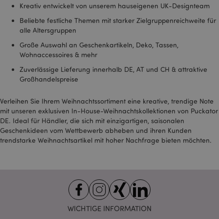
Kreativ entwickelt von unserem hauseigenen UK-Designteam
SSID
2 Jahre
Dieses Cookie enthält
Google LLC
Beliebte festliche Themen mit starker Zielgruppenreichweite für
Informationen
.google.com
darüber, wie der
alle Altersgruppen
Endbenutzer die
Website nutzt, sowie
Große Auswahl an Geschenkartikeln, Deko, Tassen,
über Werbung, die der
Wohnaccessoires & mehr
Endbenutzer
möglicherweise vor
dem Besuch dieser
Zuverlässige Lieferung innerhalb DE, AT und CH & attraktive
Website gesehen hat.
Großhandelspreise
__Secure-
.google.com
2 Jahre
1PAPISID
Verleihen Sie Ihrem Weihnachtssortiment eine kreative, trendige Note
__Secure-
.google.com
1 Jahr
mit unseren exklusiven In-House-Weihnachtskollektionen von Puckator
1PSID
DE. Ideal für Händler, die sich mit einzigartigen, saisonalen
Geschenkideen vom Wettbewerb abheben und ihren Kunden
__Secure-
.google.com
1 Jahr
1PSIDCC
trendstarke Weihnachtsartikel mit hoher Nachfrage bieten möchten.
__Secure-
2 Jahre
Dieses Cookie wird
Google Inc.
3PAPISID
von Google
.google.com
verwendet, um
Nutzerstatistiken zu
erfassen und
Conversion-Raten für
gezielte Werbezwecke
zu verfolgen.
WICHTIGE INFORMATION
__Secure-
.google.com
1 Jahr