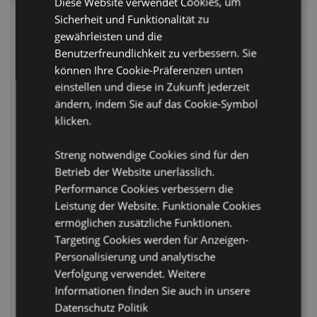
Diese Website verwendet Cookies, um
Sicherheit und Funktionalität zu
gewährleisten und die
Benutzerfreundlichkeit zu verbessern. Sie
können Ihre Cookie-Präferenzen unten
einstellen und diese in Zukunft jederzeit
ändern, indem Sie auf das Cookie-Symbol
klicken.
Jingle Bunch
Jingle Bunch
Weihnachten
Weihnachten
Streng notwendige Cookies sind für den
Hochspringender
Schleim mit
Betrieb der Website unerlässlich.
Blinkender LED-
Glücksbringern
Performance Cookies verbessern die
Springball
Spielzeug
Leistung der Website. Funktionale Cookies
XTY1039
XTY1045
ermöglichen zusätzliche Funktionen.
Targeting Cookies werden für Anzeigen-
1488 auf
FÄLLIG:
Personalisierung und analytische
Lager
03/09/2026
Verfolgung verwendet. Weitere
Informationen finden Sie auch in unsere
ANMELDEN
ANMELDEN
Datenschutz Politik