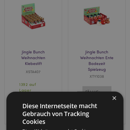
Jingle Bunch
Jingle Bunch
Weihnachten
Weihnachten Ente
Klebestift
Badezeit
Spielzeug
XSTA407
XTY1038
1392 auf
Lager
FÄLLIG:
×
03/09/2026
Diese Internetseite macht
ANMELDEN
Gebrauch von Tracking
ANMELDEN
Cookies