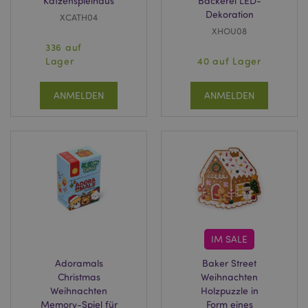
Katzenspielhaus
Bäckerei LED-
Dekoration
XCATH04
XHOU08
336 auf
Lager
40 auf Lager
ANMELDEN
ANMELDEN
IM SALE
Adoramals
Baker Street
Christmas
Weihnachten
Weihnachten
Holzpuzzle in
Memory-Spiel für
Form eines