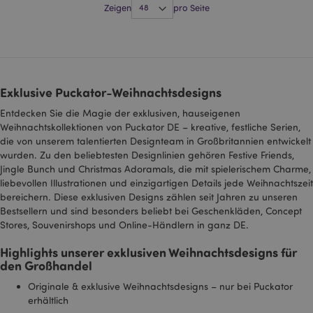
speichern, wenn Sie
Zeigen
pro Seite
Seiten mit Google-
Karten auf ihnen
sehen.
SAPISID
1 Jahr
Dieses DoubleClick-
Google LLC
Cookie wird in der
.google.com
Regel von
Werbepartnern über
Exklusive Puckator-Weihnachtsdesigns
die Website gesetzt
und von diesen
Entdecken Sie die Magie der exklusiven, hauseigenen
verwendet, um ein
Profil der Interessen
Weihnachtskollektionen von Puckator DE – kreative, festliche Serien,
der Website-Besucher
die von unserem talentierten Designteam in Großbritannien entwickelt
zu erstellen und
wurden. Zu den beliebtesten Designlinien gehören Festive Friends,
relevante Anzeigen
auf anderen Websites
Jingle Bunch und Christmas Adoramals, die mit spielerischem Charme,
zu schalten. Dieses
liebevollen Illustrationen und einzigartigen Details jede Weihnachtszeit
Cookie identifiziert
Ihren Browser und Ihr
bereichern. Diese exklusiven Designs zählen seit Jahren zu unseren
Gerät eindeutig.
Bestsellern und sind besonders beliebt bei Geschenkläden, Concept
SID
1 Jahr
Dies ist ein sehr
Stores, Souvenirshops und Online-Händlern in ganz DE.
Google LLC
gebräuchlicher
.google.com
Cookie-Name, aber
Highlights unserer exklusiven Weihnachtsdesigns für
wenn er als
den Großhandel
Sitzungscookie
gefunden wird, wird
er wahrscheinlich für
Originale & exklusive Weihnachtsdesigns – nur bei Puckator
die Verwaltung des
erhältlich
Sitzungsstatus
verwendet.