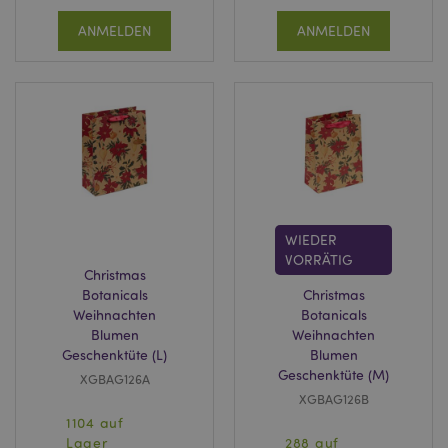
Stun
.www.puckator.de
ANMELDEN
ANMELDEN
WIEDER
VORRÄTIG
Christmas
mage-messages
1 Ta
Adobe Inc.
Stun
www.puckator.de
Botanicals
Christmas
Weihnachten
Botanicals
Blumen
Weihnachten
Geschenktüte (L)
Blumen
Geschenktüte (M)
XGBAG126A
XGBAG126B
1104 auf
Lager
288 auf