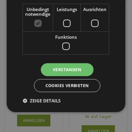
Unbedingt
Leistungs
Ausrichten
notwendige
Funktions
WIEDER
VORRÄTIG
Jingle Bunch
VERSTANDEN
Weihnachten
Jingle Bunch
Stimmungsring
Christmas
Weihnachten
COOKIES VERBIETEN
XTYJ124
Glitzer-
Schneekugel
3528 auf
ZEIGE DETAILS
XWB40
Lager
36 auf Lager
ANMELDEN
Unbedingt notwendige
Leistungs
ANMELDEN