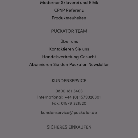
Moderner Sklaverei und Ethik
CPNP Referenz
Produktneuheiten
PUCKATOR TEAM
mage-messages
1 Ta
Adobe Inc.
Stun
www.puckator.de
Über uns
Kontaktieren Sie uns
Handelsvertretung Gesucht
Abonnieren Sie den Puckator-Newsletter
KUNDENSERVICE
mage-cache-sessid
1 T
Adobe Inc.
0800 181 3403
www.puckator.de
International: +44 (0) 1579326301
Fax: 01579 321520
kundenservice@puckator.de
SICHERES EINKAUFEN
X-Magento-Vary
1 Ta
Adobe Inc.
Stun
www.puckator.de