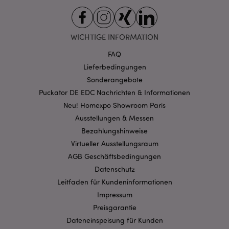
CookieScript
.puckator.de
WICHTIGE INFORMATION
FAQ
Lieferbedingungen
mage-cache-storage-section-
Sonderangebote
1 T
Adobe Inc.
invalidation
www.puckator.de
Puckator DE EDC Nachrichten & Informationen
Neu! Homexpo Showroom Paris
Ausstellungen & Messen
Datenschutzbestimmungen von Google
Bezahlungshinweise
PHPSESSID
1 Ta
PHP.net
Virtueller Ausstellungsraum
Stun
.www.puckator.de
AGB Geschäftsbedingungen
Datenschutz
Leitfaden für Kundeninformationen
Impressum
Preisgarantie
Dateneinspeisung für Kunden