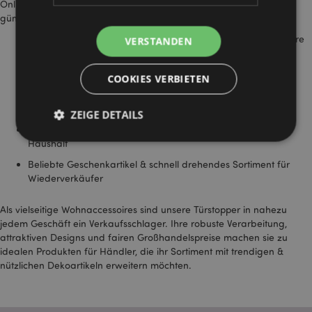
Online-Händler, die nach praktischen und dekorativen Artikeln zu
günstigen DE-Großhandelspreisen suchen.
Türstopper in Tierdesigns wie Hunde, Katzen, Füchse & weitere
VERSTANDEN
Motive
Stoff- & Plüsch-Türstopper für Wohnzimmer, Kinderzimmer &
COOKIES VERBIETEN
Flure
Moderne & dekorative Türstopper für jede Inneneinrichtung
ZEIGE DETAILS
Praktische Gewichte, ideal für den täglichen Gebrauch im
Haushalt
Beliebte Geschenkartikel & schnell drehendes Sortiment für
Unbedingt notwendige
Leistungs
Wiederverkäufer
Ausrichten
Funktions
Als vielseitige Wohnaccessoires sind unsere Türstopper in nahezu
Streng-notwendige-Cookies ermöglichen
jedem Geschäft ein Verkaufsschlager. Ihre robuste Verarbeitung,
Kernfunktionen der Website wie die
attraktiven Designs und fairen Großhandelspreise machen sie zu
Benutzeranmeldung und die Kontoverwaltung.
Ohne unbedingt notwendige cookies kann die
idealen Produkten für Händler, die ihr Sortiment mit trendigen &
Website nicht richtig genutzt werden.
nützlichen Dekoartikeln erweitern möchten.
Provider
/
Name
Abl
Domain
CookieScriptConsent
1 Mo