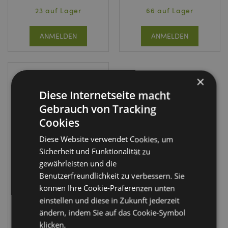
23 auf Lager
66 auf Lager
ANMELDEN
ANMELDEN
×
Diese Internetseite macht
Gebrauch von Tracking
Cookies
Diese Website verwendet Cookies, um
IM SALE
Sicherheit und Funktionalität zu
Foodiemals
gewährleisten und die
Avocado Plüsch
Benutzerfreundlichkeit zu verbessern. Sie
Türstopper
können Ihre Cookie-Präferenzen unten
DST159
einstellen und diese in Zukunft jederzeit
ändern, indem Sie auf das Cookie-Symbol
157 auf
klicken.
Lager