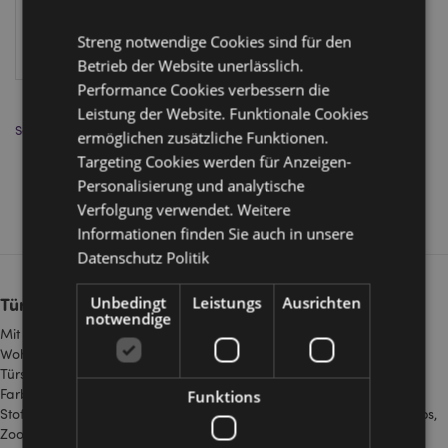
Streng notwendige Cookies sind für den
ANMELDEN
Betrieb der Website unerlässlich.
Performance Cookies verbessern die
Leistung der Website. Funktionale Cookies
Sortieren nach:
ermöglichen zusätzliche Funktionen.
Targeting Cookies werden für Anzeigen-
Personalisierung und analytische
Zeigen
pro Seite
Verfolgung verwendet. Weitere
Informationen finden Sie auch in unsere
Datenschutz Politik
Türstopper
Unbedingt
Leistungs
Ausrichten
notwendige
Mit unseren Großhandel-Türstoppern verleihen Sie jedem
Wohnbereich Stil, Charakter und Funktionalität. Die dekorativen
Türstopper sind das ganze Jahr über beliebt und in vielen Formen,
Farben und Designs erhältlich – von Tiermotiven bis zu modernen
Funktions
Stoff- und Plüschvarianten. Sie eignen sich ideal für Geschenkshops,
Zoofachgeschäfte, Wohnaccessoires-Läden, Gartencenter und