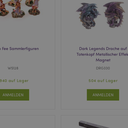
1 Tag 16
Das X-Magento-Vary-Cookie wi
Adobe Inc.
Stunden
System verwendet, um hervorzu
www.puckator.de
von einem Benutzer angefordert
Seite geändert wurde. Es ermögl
Speicherung verschiedener Ver
Seite im Cache, z. B. Varnish.
6
Google reCAPTCHA setzt ein erf
Google LLC
Monate
(_GRECAPTCHA), wenn es ausgef
www.google.com
Risikoanalyse bereitzustellen.
_product_previous
1 Tag
Speichert Produkt-IDs zuvor ve
Adobe Inc.
 Fee Sammlerfiguren
Dark Legends Drache auf
zur einfachen Navigation.
www.puckator.de
Totenkopf Metallischer Effek
1 Tag
Speichert kundenspezifische I
Adobe Inc.
Magnet
Käufer initiierten Aktionen wie
www.puckator.de
anzeigen, Checkout-Informatio
WS128
DRG330
_product
1 Tag
Speichert Produkt-IDs kürzlich 
Adobe Inc.
Produkte.
www.puckator.de
940 auf Lager
504 auf Lager
ge
1 Tag
Speichert die Konfiguration für
Adobe Inc.
sich auf zuletzt angezeigte / ve
www.puckator.de
ANMELDEN
ANMELDEN
beziehen.
1 Tag 16
Dieses Cookie wird verwendet,
Adobe Inc.
Stunden
Zwischenspeichern von Inhalte
.www.puckator.de
erleichtern und das Laden von 
beschleunigen.
oduct
1 Tag
Speichert Produkt-IDs kürzlich
Adobe Inc.