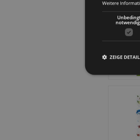
Weitere Informat
Unbeding
Skulls
notwendig
Stand
ZEIGE DETAIL
Streng-notwendige-C
Ohne unbedingt notwe
Name
CookieScriptConse