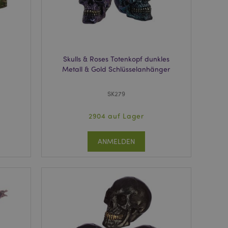
rdnungsgemäß
 um das
n im Browser zu
Seiten zu
Skulls & Roses Totenkopf dunkles
eneriert wird, die
ies ist eine
Metall & Gold Schlüsselanhänger
erwalten von
endet wird.
m eine zufällig
SK279
se, wie sie
e spezifisch sein.
e Beibehaltung des
2904 auf Lager
zer zwischen den
andere
ANMELDEN
nutzer angezeigt
mmungsnachricht
gen. Die Nachricht
 nachdem sie dem
e Bereinigung des
Wenn das Cookie von
t wird, bereinigt
peicher und setzt