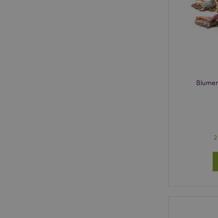
X-Magento-Vary
_GRECAPTCHA
recently_compared
Blumen
section_data_ids
recently_compared
2
product_data_stora
form_key
recently_viewed_pr