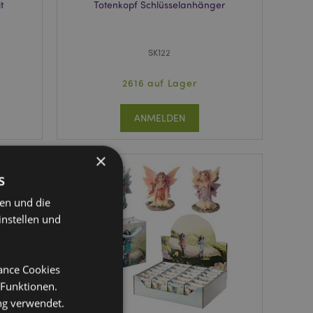
t
Totenkopf Schlüsselanhänger
SK122
2616 auf Lager
ANMELDEN
×
s
ten und die
instellen und
mance Cookies
 Funktionen.
ng verwendet.