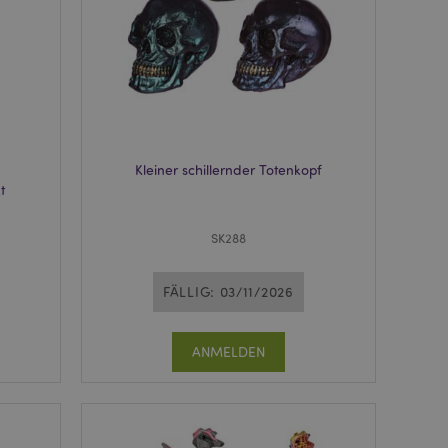
rd vom Magento 2-
heben, dass die
e Version einer
icht die
sionen derselben
orderliches Cookie
ührt wird, um seine
rglichener Produkte
Kleiner schillernder Totenkopf
t
nformationen zu vom
 Wunschliste
nen usw.
SK288
verglichener
FÄLLIG: 03/11/2026
 Produktdaten, die
rglichene Produkte
ANMELDEN
 um das
n im Browser zu
Seiten zu
 angesehener