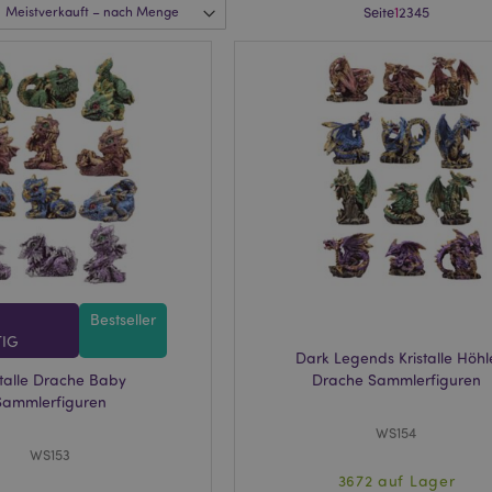
Seite
1
2
3
4
5
R
Bestseller
IG
Dark Legends Kristalle Höhl
stalle Drache Baby
Drache Sammlerfiguren
Sammlerfiguren
WS154
WS153
3672 auf Lager