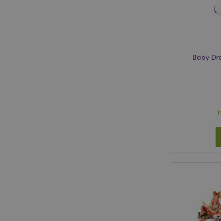
mage-cache-storage
invalidation
Baby Dra
PHPSESSID
1
mage-messages
mage-cache-sessid