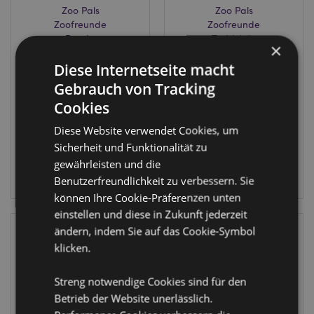
Zoo Pals
Zoo Pals
Zoofreunde
Zoofreunde
Panda
Teddybär
×
Farbwechselndes
Farbwechselndes
Diese Internetseite macht
LED-Nachtlicht
LED-Nachtlicht
LAMP32
LAMP33
Gebrauch von Tracking
Cookies
FÄLLIG:
FÄLLIG:
Diese Website verwendet Cookies, um
10/08/2026
10/08/2026
Sicherheit und Funktionalität zu
gewährleisten und die
ANMELDEN
ANMELDEN
Benutzerfreundlichkeit zu verbessern. Sie
können Ihre Cookie-Präferenzen unten
einstellen und diese in Zukunft jederzeit
ändern, indem Sie auf das Cookie-Symbol
klicken.
Streng notwendige Cookies sind für den
Betrieb der Website unerlässlich.