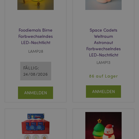
mage-cache-storage-section-
1 T
Adobe Inc.
invalidation
www.puckator.de
Foodiemals Birne
Space Cadets
Farbwechselndes
Weltraum
LED-Nachtlicht
Astronaut
Datenschutzbestimmungen von Google
Farbwechselndes
LAMP28
LED-Nachtlicht
PHPSESSID
1 Ta
PHP.net
Stun
.www.puckator.de
LAMP13
FÄLLIG:
24/08/2026
86 auf Lager
ANMELDEN
ANMELDEN