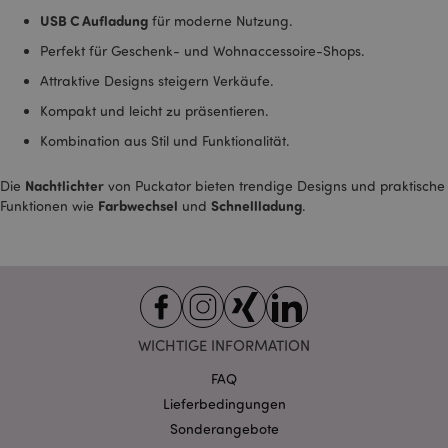
USB C Aufladung
für moderne Nutzung.
Perfekt für Geschenk- und Wohnaccessoire-Shops.
form_key
1 Ta
Adobe Inc.
Stun
.www.puckator.de
Attraktive Designs steigern Verkäufe.
Kompakt und leicht zu präsentieren.
Kombination aus Stil und Funktionalität.
recently_viewed_product
1 T
Adobe Inc.
Nachtlichter
Die
von Puckator bieten trendige Designs und praktische
www.puckator.de
Farbwechsel
Schnellladung
Funktionen wie
und
.
recently_viewed_product_previous
1 T
Adobe Inc.
www.puckator.de
mage-cache-storage
1 T
Adobe Inc.
www.puckator.de
WICHTIGE INFORMATION
FAQ
Lieferbedingungen
Sonderangebote
searchReport-log
Sess
Adobe Inc.
www.puckator.de