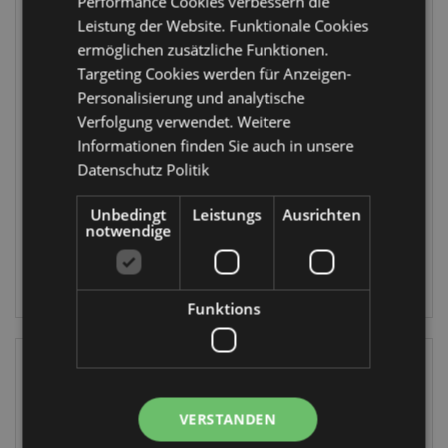
Performance Cookies verbessern die
Leistung der Website. Funktionale Cookies
ermöglichen zusätzliche Funktionen.
Adoramals Axolotl
Zoo Pals
LED-Nachtlicht
Zoofreunde
Targeting Cookies werden für Anzeigen-
Kücken
Personalisierung und analytische
Farbwechselndes
LAMP27
Verfolgung verwendet. Weitere
LED-Nachtlicht
Informationen finden Sie auch in unsere
LAMP30
Datenschutz Politik
FÄLLIG:
24/08/2026
FÄLLIG:
Unbedingt
Leistungs
Ausrichten
24/08/2026
notwendige
ANMELDEN
ANMELDEN
Funktions
VERSTANDEN