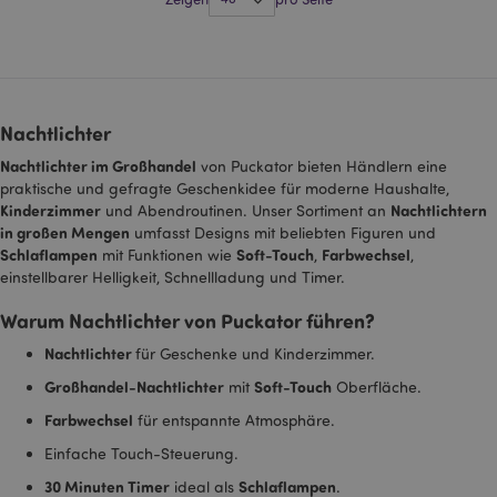
_GRECAPTCHA
6
Google LLC
Mon
www.google.com
Nachtlichter
Nachtlichter im Großhandel
von Puckator bieten Händlern eine
praktische und gefragte Geschenkidee für moderne Haushalte,
recently_compared_product_previous
1 T
Adobe Inc.
www.puckator.de
Kinderzimmer
Nachtlichtern
und Abendroutinen. Unser Sortiment an
in großen Mengen
umfasst Designs mit beliebten Figuren und
Schlaflampen
Soft-Touch
Farbwechsel
mit Funktionen wie
,
,
section_data_ids
1 T
Adobe Inc.
einstellbarer Helligkeit, Schnellladung und Timer.
www.puckator.de
Warum Nachtlichter von Puckator führen?
Nachtlichter
für Geschenke und Kinderzimmer.
Großhandel-Nachtlichter
Soft-Touch
mit
Oberfläche.
recently_compared_product
1 T
Adobe Inc.
www.puckator.de
Farbwechsel
für entspannte Atmosphäre.
Einfache Touch-Steuerung.
product_data_storage
1 T
Adobe Inc.
www.puckator.de
30 Minuten Timer
Schlaflampen
ideal als
.