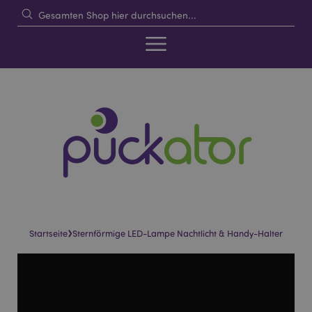
›
Startseite
Sternförmige LED-Lampe Nachtlicht & Handy-Halter
Skip
Skip
to
to
the
the
end
beginning