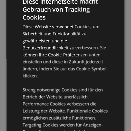
Diese Internetseite macht
Information:
Jede Lampe hat 3 Einstellungen. AN - Das
Licht ist konstant an, die Helligkeit kann durch
Gebrauch von Tracking
Berühren der Lampe angepasst werden. AUS - Das
Cookies
Licht ist ausgeschaltet. 30 Minuten - Das Licht ist für
30 Minuten an, dann schaltet sich die Lampe
Diese Website verwendet Cookies, um
automatisch aus. Auch hier lässt sich die Helligkeit
Sicherheit und Funktionalität zu
durch Berühren der Lampe regeln.
gewährleisten und die
Aufladbar:
Ja - Am Boden der Lampe ist ein
Benutzerfreundlichkeit zu verbessern. Sie
Anzeigelicht. Ladend - Licht an. Aufgeladen - Licht
können Ihre Cookie-Präferenzen unten
aus.
einstellen und diese in Zukunft jederzeit
Ladekabel:
USB C Type - Benutzen Sie die Lampe
ändern, indem Sie auf das Cookie-Symbol
nicht während des Aufladens. Benutzen Sie nur das
klicken.
mitgelieferte Ladekabel.
Ladezeit:
Ca. 3-4 Stunden.
Streng notwendige Cookies sind für den
Batterie:
Wiederaufladbare Lithium-LED-Batterie.
Betrieb der Website unerlässlich.
DC5V 0.5A. 1200mAh/3.7V. Lumen 6500k.
Performance Cookies verbessern die
Reinigung:
Nur Trocken abwischen, um Staub zu
Leistung der Website. Funktionale Cookies
entfernen.
ermöglichen zusätzliche Funktionen.
Handy-Halter:
Die Lampe kann auch als Handy-
Targeting Cookies werden für Anzeigen-
Halter genutzt werden, indem man das Handy auf