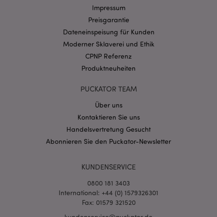
Impressum
Preisgarantie
Datenschutzbestimmungen von Google
Dateneinspeisung für Kunden
PHPSESSID
1 Ta
PHP.net
Moderner Sklaverei und Ethik
Stun
.www.puckator.de
CPNP Referenz
Produktneuheiten
PUCKATOR TEAM
Über uns
Kontaktieren Sie uns
Handelsvertretung Gesucht
Abonnieren Sie den Puckator-Newsletter
KUNDENSERVICE
mage-messages
1 Ta
Adobe Inc.
0800 181 3403
Stun
www.puckator.de
International: +44 (0) 1579326301
Fax: 01579 321520
kundenservice@puckator.de