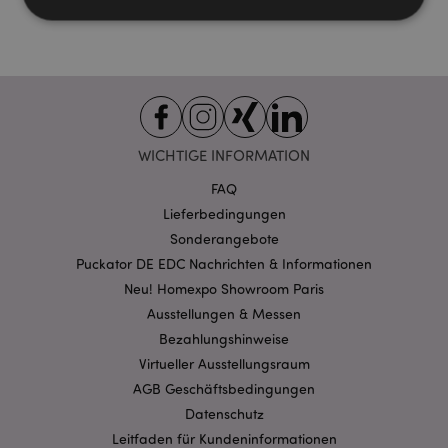
Unbedingt notwendige
Leistungs
Ausrichten
Funktions
Streng-notwendige-Cookies ermöglichen
Kernfunktionen der Website wie die
WICHTIGE INFORMATION
Benutzeranmeldung und die Kontoverwaltung.
Ohne unbedingt notwendige cookies kann die
FAQ
Website nicht richtig genutzt werden.
Lieferbedingungen
Provider
/
Name
Abl
Domain
Sonderangebote
Puckator DE EDC Nachrichten & Informationen
CookieScriptConsent
1 Mo
CookieScript
.puckator.de
Neu! Homexpo Showroom Paris
Ausstellungen & Messen
Bezahlungshinweise
Virtueller Ausstellungsraum
AGB Geschäftsbedingungen
Datenschutz
mage-cache-storage-section-
1 T
Adobe Inc.
invalidation
www.puckator.de
Leitfaden für Kundeninformationen