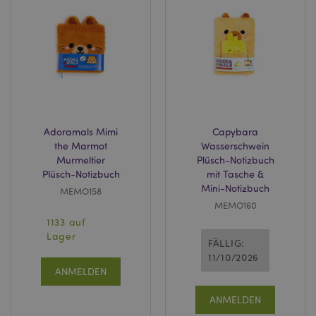
Adoramals Mimi
Capybara
the Marmot
Wasserschwein
Murmeltier
Plüsch-Notizbuch
mage-messages
1 Ta
Adobe Inc.
Plüsch-Notizbuch
mit Tasche &
Stun
www.puckator.de
Mini-Notizbuch
MEMO158
MEMO160
1133 auf
Lager
FÄLLIG:
11/10/2026
ANMELDEN
mage-cache-sessid
1 T
Adobe Inc.
ANMELDEN
www.puckator.de