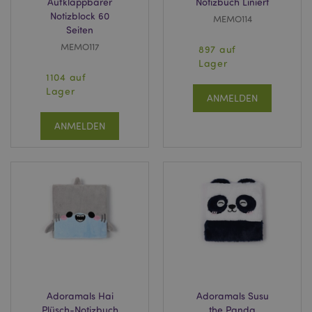
Aufklappbarer
Notizbuch Liniert
Notizblock 60
MEMO114
Seiten
MEMO117
897 auf
Lager
1104 auf
Lager
ANMELDEN
ANMELDEN
Adoramals Hai
Adoramals Susu
Plüsch-Notizbuch
the Panda