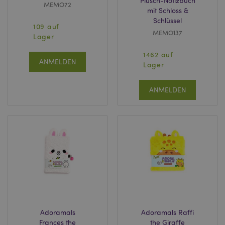
Plüsch-Notizbuch
MEMO72
mit Schloss &
Schlüssel
109 auf
MEMO137
Lager
1462 auf
ANMELDEN
Lager
ANMELDEN
Adoramals
Adoramals Raffi
Frances the
the Giraffe