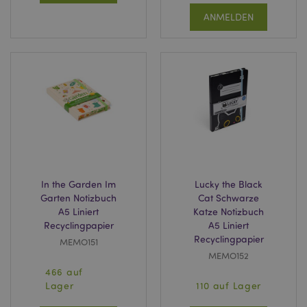
recently_viewed_product_previous
1 T
ANMELDEN
Adobe Inc.
www.puckator.de
mage-cache-storage
1 T
Adobe Inc.
www.puckator.de
searchReport-log
Sess
Adobe Inc.
www.puckator.de
TawkConnectionTime
1
tawk.to Inc.
In the Garden Im
Lucky the Black
Minu
.puckator.de
Garten Notizbuch
Cat Schwarze
A5 Liniert
Katze Notizbuch
twk_idm_key
1
Tawk.to
Recyclingpapier
A5 Liniert
Minu
.puckator.de
Recyclingpapier
MEMO151
MEMO152
466 auf
Lager
110 auf Lager
Provider
/