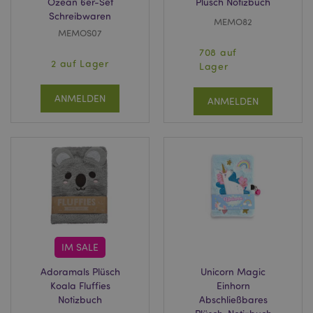
Ozean 6er-Set
Plüsch Notizbuch
Schreibwaren
MEMO82
MEMOS07
708 auf
2 auf Lager
Lager
ANMELDEN
ANMELDEN
IM SALE
Adoramals Plüsch
Unicorn Magic
Koala Fluffies
Einhorn
Notizbuch
Abschließbares