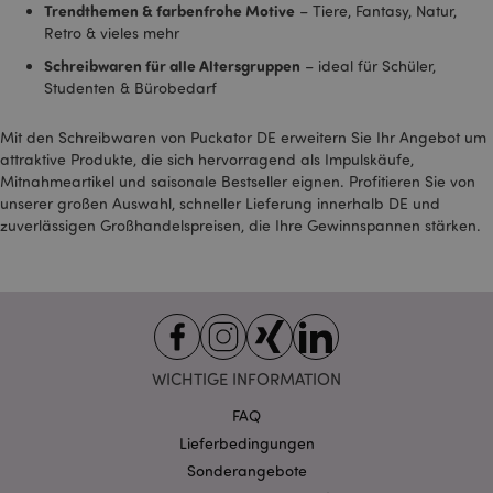
Trendthemen & farbenfrohe Motive
– Tiere, Fantasy, Natur,
sehen.
Retro & vieles mehr
SAPISID
1 Jahr
Dieses DoubleClick-
Google LLC
Cookie wird in der
.google.com
Schreibwaren für alle Altersgruppen
– ideal für Schüler,
Regel von
Studenten & Bürobedarf
Werbepartnern über
die Website gesetzt
und von diesen
Mit den Schreibwaren von Puckator DE erweitern Sie Ihr Angebot um
verwendet, um ein
Profil der Interessen
attraktive Produkte, die sich hervorragend als Impulskäufe,
der Website-Besucher
Mitnahmeartikel und saisonale Bestseller eignen. Profitieren Sie von
zu erstellen und
relevante Anzeigen
unserer großen Auswahl, schneller Lieferung innerhalb DE und
auf anderen Websites
zuverlässigen Großhandelspreisen, die Ihre Gewinnspannen stärken.
zu schalten. Dieses
Cookie identifiziert
Ihren Browser und Ihr
Gerät eindeutig.
SID
1 Jahr
Dies ist ein sehr
Google LLC
gebräuchlicher
.google.com
Cookie-Name, aber
wenn er als
Sitzungscookie
WICHTIGE INFORMATION
gefunden wird, wird
er wahrscheinlich für
FAQ
die Verwaltung des
Sitzungsstatus
Lieferbedingungen
verwendet.
Sonderangebote
SSID
2 Jahre
Dieses Cookie enthält
Google LLC
Informationen