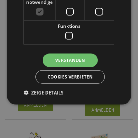
notwendige
Funktions
WIEDER
VORRÄTIG
Beans & Co Cat
Adoramals Wild
Katze Plüsch A7
Wildtiere Plüsch
Mini Notizbuch &
VERSTANDEN
A7 Mini Notizbuch
4-Farb-
Kugelschreiber
MEMO144
MEMOS10
COOKIES VERBIETEN
5296 auf
3072 auf
Lager
ZEIGE DETAILS
Lager
ANMELDEN
ANMELDEN
Unbedingt notwendige
Leistungs
Ausrichten
Funktions
Streng-notwendige-Cookies ermöglichen