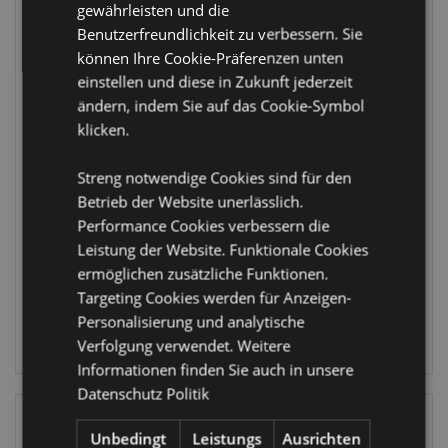
gewährleisten und die
Benutzerfreundlichkeit zu verbessern. Sie
können Ihre Cookie-Präferenzen unten
einstellen und diese in Zukunft jederzeit
WIEDER
ändern, indem Sie auf das Cookie-Symbol
VORRÄTIG
Spooky
klicken.
Halloween
Jingle Bunch
Figurativer
Weihnachten
Streng notwendige Cookies sind für den
Aufklappbarer
Plüsch-Notizbuch
Betrieb der Website unerlässlich.
Notizblock
A7
Performance Cookies verbessern die
MEMO140
XMEMO141
Leistung der Website. Funktionale Cookies
ermöglichen zusätzliche Funktionen.
1145 auf
5136 auf
Lager
Lager
Targeting Cookies werden für Anzeigen-
Personalisierung und analytische
ANMELDEN
ANMELDEN
Verfolgung verwendet. Weitere
Informationen finden Sie auch in unsere
Datenschutz Politik
Unbedingt
Leistungs
Ausrichten