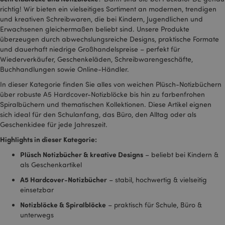
Ihren Browser und Ihr
richtig! Wir bieten ein vielseitiges Sortiment an modernen, trendigen
Gerät eindeutig.
und kreativen Schreibwaren, die bei Kindern, Jugendlichen und
HSID
2 Jahre
Dieses Cookie wird
Google LLC
Erwachsenen gleichermaßen beliebt sind. Unsere Produkte
von DoubleClick (im
.google.com
überzeugen durch abwechslungsreiche Designs, praktische Formate
Besitz von Google)
gesetzt, um ein Profil
und dauerhaft niedrige Großhandelspreise – perfekt für
der Interessen der
Wiederverkäufer, Geschenkeläden, Schreibwarengeschäfte,
Website-Besucher zu
erstellen und
Buchhandlungen sowie Online-Händler.
relevante Anzeigen
auf anderen Websites
In dieser Kategorie finden Sie alles von weichen Plüsch-Notizbüchern
zu schalten.
über robuste A5 Hardcover-Notizblöcke bis hin zu farbenfrohen
NID
1 Jahr
Dieses Cookie wird
Spiralbüchern und thematischen Kollektionen. Diese Artikel eignen
Google LLC
von DoubleClick (im
.google.com
sich ideal für den Schulanfang, das Büro, den Alltag oder als
Besitz von Google)
Geschenkidee für jede Jahreszeit.
gesetzt, um ein Profil
Ihrer Interessen zu
Highlights in dieser Kategorie:
erstellen und Ihnen
relevante Anzeigen
auf anderen Websites
Plüsch Notizbücher & kreative Designs
– beliebt bei Kindern &
zu zeigen.
als Geschenkartikel
OGPC
1 Jahr
Dieses Cookie wird
Google Inc.
A5 Hardcover-Notizbücher
– stabil, hochwertig & vielseitig
von Google
.google.com
verwendet, um
einsetzbar
Benutzereinstellungen
und Informationen zu
Notizblöcke & Spiralblöcke
– praktisch für Schule, Büro &
speichern, wenn Sie
unterwegs
Seiten mit Google-
Karten auf ihnen