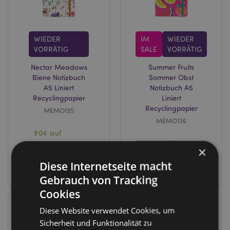
WIEDER
IM
WIEDER
VORRÄTIG
SALE
VORRÄTIG
Nectar Meadows
Summer Fruits
Biene Notizbuch
Sommer Obst
A5 Liniert
Notizbuch A5
Recyclingpapier
Liniert
Recyclingpapier
MEMO135
MEMO136
904 auf
Lager
95 auf Lager
×
Diese Internetseite macht
ANMELDEN
ANMELDEN
Gebrauch von Tracking
Cookies
Diese Website verwendet Cookies, um
Sicherheit und Funktionalität zu