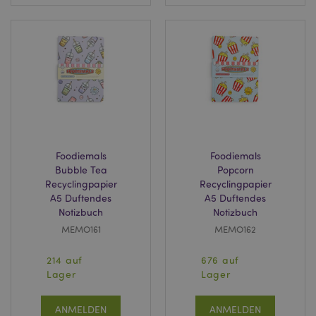
X-Magento-Vary
1 Ta
Adobe Inc.
Stun
www.puckator.de
Foodiemals
Foodiemals
Bubble Tea
Popcorn
Recyclingpapier
Recyclingpapier
A5 Duftendes
A5 Duftendes
_GRECAPTCHA
6
Google LLC
Notizbuch
Notizbuch
Mon
www.google.com
MEMO161
MEMO162
214 auf
676 auf
Lager
Lager
recently_compared_product_previous
1 T
Adobe Inc.
www.puckator.de
ANMELDEN
ANMELDEN