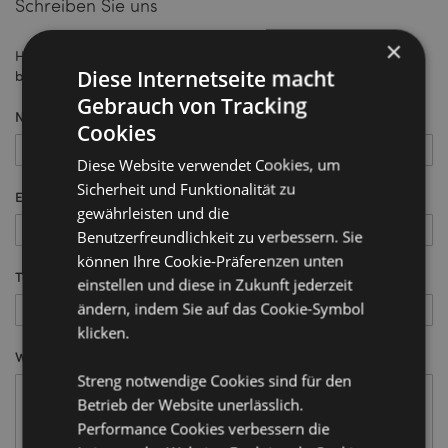
Schreiben Sie uns
×
Hinterlassen Sie uns eine Nachricht, und wir melden uns
Diese Internetseite macht
baldmöglichst bei Ihnen.
Gebrauch von Tracking
Name
Cookies
Diese Website verwendet Cookies, um
Sicherheit und Funktionalität zu
E-Mail
gewährleisten und die
Benutzerfreundlichkeit zu verbessern. Sie
können Ihre Cookie-Präferenzen unten
Telefonnummer
einstellen und diese in Zukunft jederzeit
ändern, indem Sie auf das Cookie-Symbol
klicken.
Was ist Ihre Meinung?
Streng notwendige Cookies sind für den
Betrieb der Website unerlässlich.
Performance Cookies verbessern die