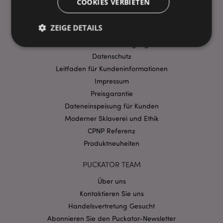
COOKIES VERBIETEN
Ausstellungen & Messen
Bezahlungshinweise
ZEIGE DETAILS
Virtueller Ausstellungsraum
AGB Geschäftsbedingungen
Datenschutz
Unbedingt notwendige
Leistungs
Leitfaden für Kundeninformationen
Impressum
Ausrichten
Funktions
Preisgarantie
Streng-notwendige-Cookies ermöglichen
Dateneinspeisung für Kunden
Kernfunktionen der Website wie die
Benutzeranmeldung und die Kontoverwaltung.
Moderner Sklaverei und Ethik
Ohne unbedingt notwendige cookies kann die
CPNP Referenz
Website nicht richtig genutzt werden.
Produktneuheiten
Provider
/
Name
Abl
Domain
PUCKATOR TEAM
CookieScriptConsent
1 Mo
CookieScript
.puckator.de
Über uns
Kontaktieren Sie uns
Handelsvertretung Gesucht
Abonnieren Sie den Puckator-Newsletter