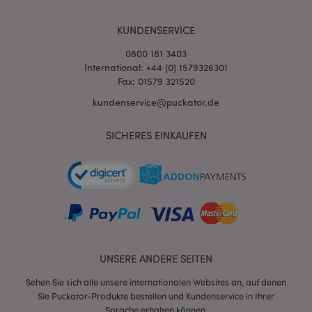
KUNDENSERVICE
mage-cache-storage-section-
1 T
Adobe Inc.
invalidation
www.puckator.de
0800 181 3403
International: +44 (0) 1579326301
Fax: 01579 321520
Datenschutzbestimmungen von Google
kundenservice@puckator.de
PHPSESSID
1 Ta
PHP.net
Stun
.www.puckator.de
SICHERES EINKAUFEN
UNSERE ANDERE SEITEN
Sehen Sie sich alle unsere internationalen Websites an, auf denen
Sie Puckator-Produkte bestellen und Kundenservice in Ihrer
mage-messages
1 Ta
Adobe Inc.
Sprache erhalten können.