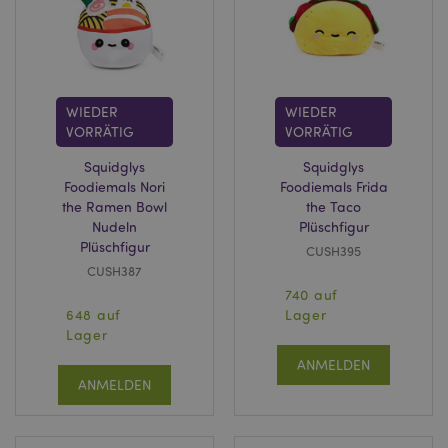
WIEDER
WIEDER
VORRÄTIG
VORRÄTIG
Squidglys
Squidglys
Foodiemals Nori
Foodiemals Frida
the Ramen Bowl
the Taco
Nudeln
Plüschfigur
mage-messages
1 Ta
Adobe Inc.
Plüschfigur
CUSH395
Stun
www.puckator.de
CUSH387
740 auf
648 auf
Lager
Lager
ANMELDEN
ANMELDEN
mage-cache-sessid
1 T
Adobe Inc.
www.puckator.de