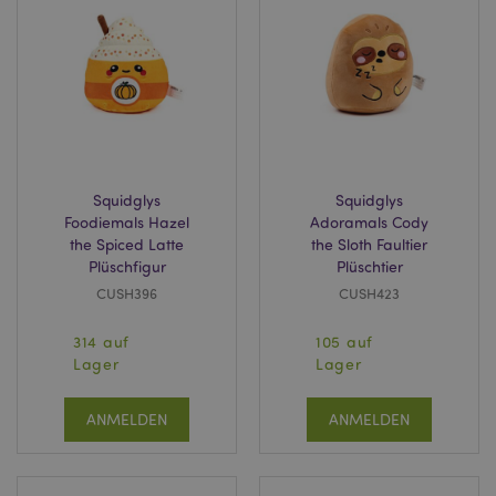
X-Magento-Vary
1 Ta
Adobe Inc.
Stun
www.puckator.de
Squidglys
Squidglys
Foodiemals Hazel
Adoramals Cody
the Spiced Latte
the Sloth Faultier
Plüschfigur
Plüschtier
CUSH396
CUSH423
_GRECAPTCHA
6
Google LLC
314 auf
105 auf
Mon
www.google.com
Lager
Lager
ANMELDEN
ANMELDEN
recently_compared_product_previous
1 T
Adobe Inc.
www.puckator.de