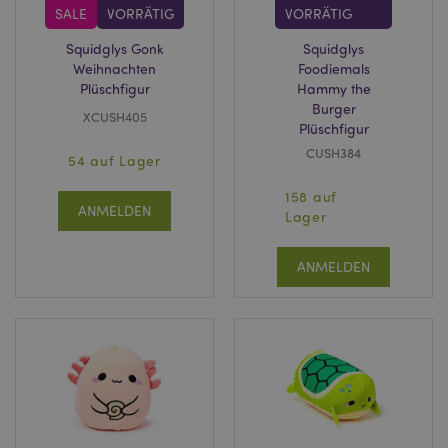
SALE
VORRÄTIG
VORRÄTIG
Squidglys Gonk
Squidglys
Weihnachten
Foodiemals
Plüschfigur
Hammy the
Burger
XCUSH405
Plüschfigur
CUSH384
54 auf Lager
158 auf
ANMELDEN
Lager
ANMELDEN