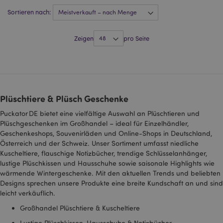
Ihren Browser und Ihr
Sortieren nach:
Gerät eindeutig.
HSID
2 Jahre
Dieses Cookie wird
Google LLC
von DoubleClick (im
.google.com
Zeigen
pro Seite
Besitz von Google)
gesetzt, um ein Profil
der Interessen der
Website-Besucher zu
erstellen und
relevante Anzeigen
auf anderen Websites
zu schalten.
Plüschtiere & Plüsch Geschenke
NID
1 Jahr
Dieses Cookie wird
Google LLC
von DoubleClick (im
.google.com
Puckator DE bietet eine vielfältige Auswahl an Plüschtieren und
Besitz von Google)
Plüschgeschenken im Großhandel – ideal für Einzelhändler,
gesetzt, um ein Profil
Geschenkeshops, Souvenirläden und Online-Shops in Deutschland,
Ihrer Interessen zu
erstellen und Ihnen
Österreich und der Schweiz. Unser Sortiment umfasst niedliche
relevante Anzeigen
Kuscheltiere, flauschige Notizbücher, trendige Schlüsselanhänger,
auf anderen Websites
zu zeigen.
lustige Plüschkissen und Hausschuhe sowie saisonale Highlights wie
wärmende Wintergeschenke. Mit den aktuellen Trends und beliebten
OGPC
1 Jahr
Dieses Cookie wird
Google Inc.
von Google
Designs sprechen unsere Produkte eine breite Kundschaft an und sind
.google.com
verwendet, um
leicht verkäuflich.
Benutzereinstellungen
und Informationen zu
Großhandel Plüschtiere & Kuscheltiere
speichern, wenn Sie
Seiten mit Google-
Lustige Plüschkissen, Hausschuhe & Notizbücher