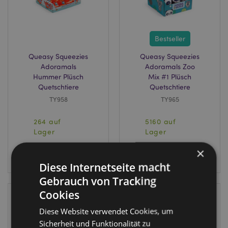
Bestseller
Queasy Squeezies
Queasy Squeezies
Adoramals
Adoramals Zoo
Hummer Plüsch
Mix #1 Plüsch
Quetschtiere
Quetschtiere
TY958
TY965
264 auf
5160 auf
Lager
Lager
×
ANMELDEN
ANMELDEN
Diese Internetseite macht
Gebrauch von Tracking
Cookies
Diese Website verwendet Cookies, um
Sicherheit und Funktionalität zu