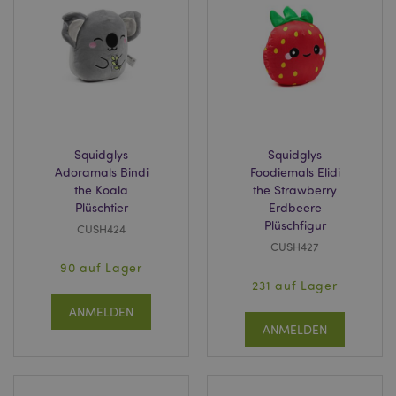
section_data_ids
1 T
Adobe Inc.
www.puckator.de
recently_compared_product
1 T
Adobe Inc.
www.puckator.de
Squidglys
Squidglys
product_data_storage
1 T
Adoramals Bindi
Foodiemals Elidi
Adobe Inc.
www.puckator.de
the Koala
the Strawberry
Plüschtier
Erdbeere
Plüschfigur
CUSH424
CUSH427
form_key
1 Ta
Adobe Inc.
90 auf Lager
Stun
.www.puckator.de
231 auf Lager
ANMELDEN
ANMELDEN
recently_viewed_product
1 T
Adobe Inc.
www.puckator.de