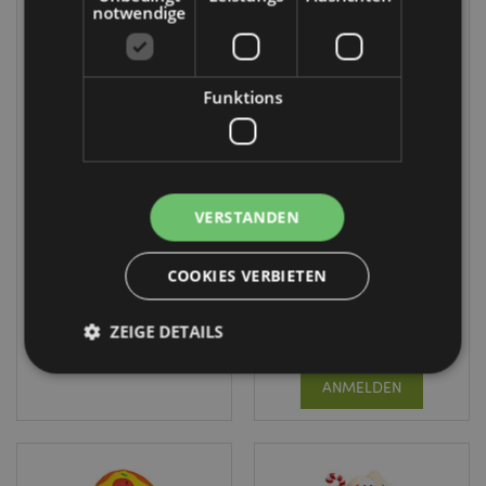
notwendige
Funktions
Squidglys Shaun
Queasy Squeezies
das Schaf Kawaii
Kawaii Shaun das
Plüschtier
Schaf Plüsch
VERSTANDEN
Quetschtiere
CUSH383
Spielzeug
TY973
124 auf
COOKIES VERBIETEN
Lager
1176 auf
ZEIGE DETAILS
Lager
ANMELDEN
ANMELDEN
Unbedingt notwendige
Leistungs
Ausrichten
Funktions