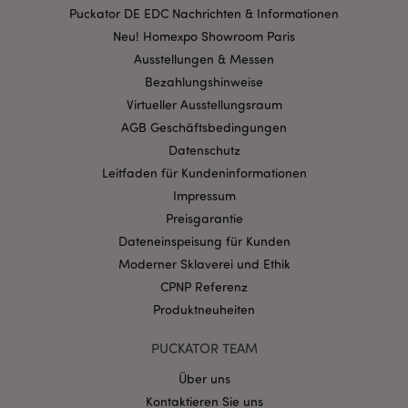
Informationen
.google.com
Puckator DE EDC Nachrichten & Informationen
darüber, wie der
Endbenutzer die
Neu! Homexpo Showroom Paris
Website nutzt, sowie
über Werbung, die der
Ausstellungen & Messen
Endbenutzer
Bezahlungshinweise
möglicherweise vor
dem Besuch dieser
Virtueller Ausstellungsraum
Website gesehen hat.
AGB Geschäftsbedingungen
__Secure-
.google.com
2 Jahre
1PAPISID
Datenschutz
__Secure-
Leitfaden für Kundeninformationen
.google.com
1 Jahr
1PSID
Impressum
__Secure-
.google.com
1 Jahr
Preisgarantie
1PSIDCC
Dateneinspeisung für Kunden
__Secure-
2 Jahre
Dieses Cookie wird
Google Inc.
3PAPISID
Moderner Sklaverei und Ethik
von Google
.google.com
verwendet, um
CPNP Referenz
Nutzerstatistiken zu
erfassen und
Produktneuheiten
Conversion-Raten für
gezielte Werbezwecke
zu verfolgen.
PUCKATOR TEAM
__Secure-
.google.com
1 Jahr
Über uns
3PSID
Kontaktieren Sie uns
__Secure-
.google.com
1 Jahr