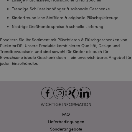
Karten auf ihnen
sehen.
Trendige Schlüsselanhänger & saisonale Geschenke
SAPISID
1 Jahr
Dieses DoubleClick-
Google LLC
Kinderfreundliche Stofftiere & originelle Plüschspielzeuge
Cookie wird in der
.google.com
Regel von
Werbepartnern über
Niedrige Großhandelspreise & schnelle Lieferung
die Website gesetzt
und von diesen
verwendet, um ein
Erweitern Sie Ihr Sortiment mit Plüschtieren & Plüschgeschenken von
Profil der Interessen
Puckator DE. Unsere Produkte kombinieren Qualität, Design und
der Website-Besucher
zu erstellen und
Trendbewusstsein und sind sowohl für Kinder als auch für
relevante Anzeigen
Erwachsene ideale Geschenkideen – ein unverzichtbares Angebot für
auf anderen Websites
zu schalten. Dieses
jeden Einzelhändler.
Cookie identifiziert
Ihren Browser und Ihr
Gerät eindeutig.
SID
1 Jahr
Dies ist ein sehr
Google LLC
gebräuchlicher
.google.com
Cookie-Name, aber
wenn er als
Sitzungscookie
WICHTIGE INFORMATION
gefunden wird, wird
er wahrscheinlich für
die Verwaltung des
FAQ
Sitzungsstatus
verwendet.
Lieferbedingungen
Sonderangebote
SSID
2 Jahre
Dieses Cookie enthält
Google LLC