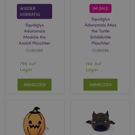
WIEDER
IM SALE
VORRÄTIG
Squidglys
Squidglys
Adoramals Atlas
Adoramals
the Turtle
Maddie the
Schildkröte
Axolotl Plüschtier
Plüschtier
CUSH389
CUSH394
790 auf
164 auf
Lager
Lager
ANMELDEN
ANMELDEN