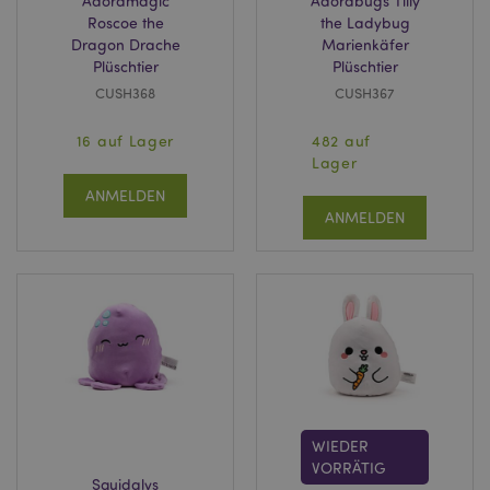
Adoramagic
Adorabugs Tilly
Roscoe the
the Ladybug
Dragon Drache
Marienkäfer
Plüschtier
Plüschtier
CUSH368
CUSH367
16 auf Lager
482 auf
Lager
ANMELDEN
ANMELDEN
WIEDER
VORRÄTIG
Squidglys