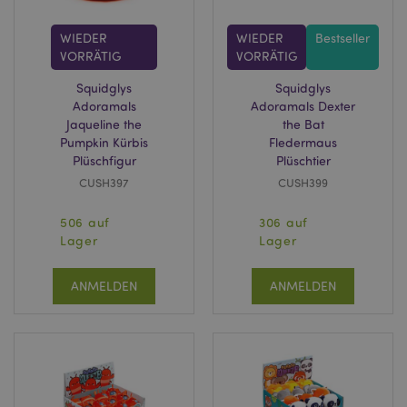
WIEDER
WIEDER
Bestseller
VORRÄTIG
VORRÄTIG
Squidglys
Squidglys
Adoramals
Adoramals Dexter
Jaqueline the
the Bat
Pumpkin Kürbis
Fledermaus
Plüschfigur
Plüschtier
CUSH397
CUSH399
506 auf
306 auf
Lager
Lager
ANMELDEN
ANMELDEN