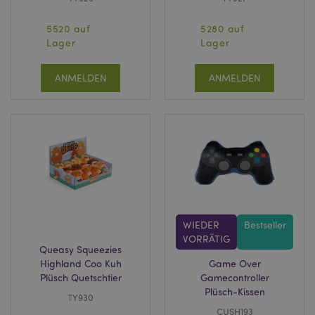
5520 auf
5280 auf
Lager
Lager
ANMELDEN
ANMELDEN
WIEDER
Bestseller
VORRÄTIG
Queasy Squeezies
Highland Coo Kuh
Game Over
Plüsch Quetschtier
Gamecontroller
Plüsch-Kissen
TY930
CUSH193