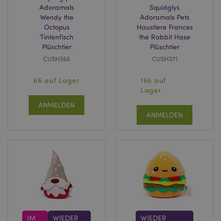
Adoramals
Squidglys
Wendy the
Adoramals Pets
Octopus
Haustiere Frances
Tintenfisch
the Rabbit Hase
Plüschtier
Plüschtier
CUSH366
CUSH371
66 auf Lager
166 auf
Lager
ANMELDEN
ANMELDEN
IM
WIEDER
WIEDER