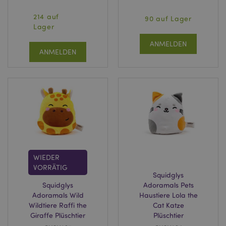
214 auf
90 auf Lager
Lager
ANMELDEN
ANMELDEN
WIEDER
VORRÄTIG
Squidglys
Squidglys
Adoramals Pets
Adoramals Wild
Haustiere Lola the
Wildtiere Raffi the
Cat Katze
Giraffe Plüschtier
Plüschtier