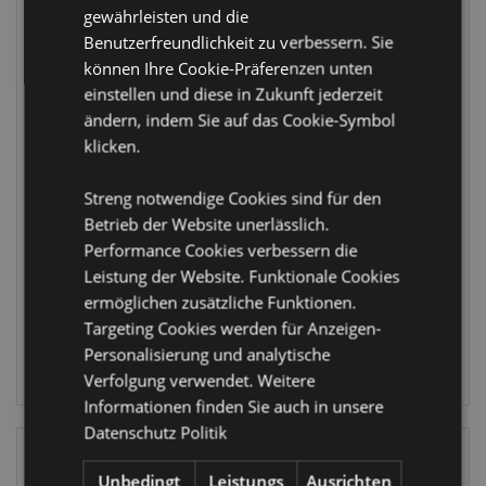
gewährleisten und die
Benutzerfreundlichkeit zu verbessern. Sie
können Ihre Cookie-Präferenzen unten
WIEDER
einstellen und diese in Zukunft jederzeit
VORRÄTIG
Queasy Squeezies
ändern, indem Sie auf das Cookie-Symbol
Adoramals Zoo
Queasy Squeezies
klicken.
Mix #2 Plüsch
Foodiemals
Quetschtiere
Bubble Tea
Streng notwendige Cookies sind für den
Plüsch
TY966
Betrieb der Website unerlässlich.
Quetschtiere
Performance Cookies verbessern die
TY967
1620 auf
Lager
Leistung der Website. Funktionale Cookies
3984 auf
ermöglichen zusätzliche Funktionen.
Lager
Targeting Cookies werden für Anzeigen-
ANMELDEN
Personalisierung und analytische
ANMELDEN
Verfolgung verwendet. Weitere
Informationen finden Sie auch in unsere
Datenschutz Politik
Unbedingt
Leistungs
Ausrichten