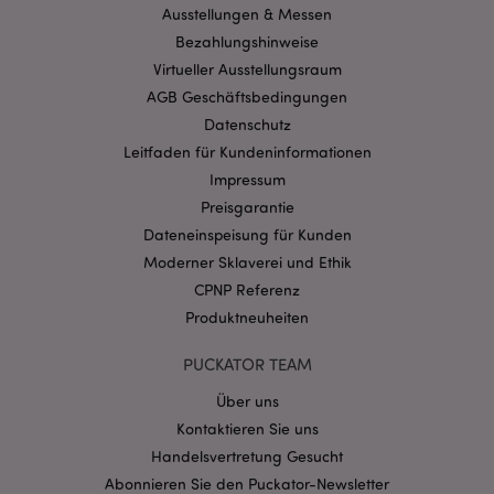
Benutzeranmeldung und die Kontoverwaltung.
Ausstellungen & Messen
Ohne unbedingt notwendige cookies kann die
Bezahlungshinweise
Website nicht richtig genutzt werden.
Virtueller Ausstellungsraum
Provider
/
Name
Abl
Domain
AGB Geschäftsbedingungen
Datenschutz
CookieScriptConsent
1 Mo
CookieScript
.puckator.de
Leitfaden für Kundeninformationen
Impressum
Preisgarantie
Dateneinspeisung für Kunden
Moderner Sklaverei und Ethik
CPNP Referenz
mage-cache-storage-section-
1 T
Adobe Inc.
invalidation
www.puckator.de
Produktneuheiten
PUCKATOR TEAM
Datenschutzbestimmungen von Google
Über uns
PHPSESSID
1 Ta
PHP.net
Kontaktieren Sie uns
Stun
.www.puckator.de
Handelsvertretung Gesucht
Abonnieren Sie den Puckator-Newsletter