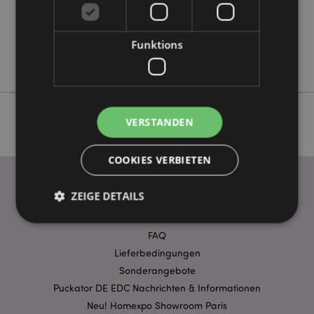
Keine
Keine
Keine
Funktions
Foodiemals
VERSTANDEN
COOKIES VERBIETEN
ZEIGE DETAILS
WICHTIGE INFORMATION
FAQ
Unbedingt notwendige
Leistungs
Lieferbedingungen
Sonderangebote
Ausrichten
Funktions
Puckator DE EDC Nachrichten & Informationen
Streng-notwendige-Cookies ermöglichen
Neu! Homexpo Showroom Paris
Kernfunktionen der Website wie die