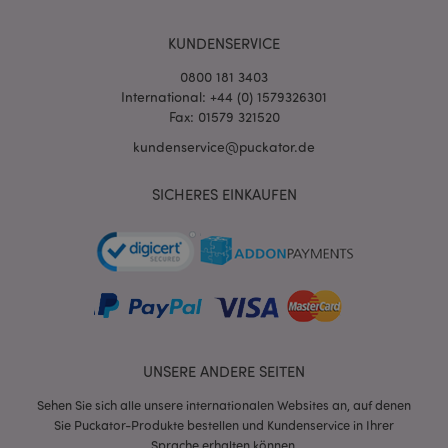
KUNDENSERVICE
0800 181 3403
International: +44 (0) 1579326301
Fax: 01579 321520
kundenservice@puckator.de
SICHERES EINKAUFEN
mage-messages
1 Ta
Adobe Inc.
Stun
www.puckator.de
UNSERE ANDERE SEITEN
mage-cache-sessid
1 T
Adobe Inc.
Sehen Sie sich alle unsere internationalen Websites an, auf denen
www.puckator.de
Sie Puckator-Produkte bestellen und Kundenservice in Ihrer
Sprache erhalten können.