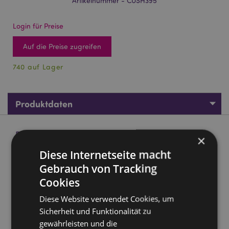
Artikelnummer - CUSH395
Login für Preise
Auf die Preise zugreifen
740 auf Lager
Produktdaten
Produktbeschreibung
×
Diese Internetseite macht
Squidglys Foodiemals Frida the Taco Plüschfigur
Gebrauch von Tracking
Material:
Velboa (hochfloriger Kunstpelzstoff)
Cookies
CE gekennzeichnet:
Ja
Diese Website verwendet Cookies, um
Nicht geeignet für:
0 - 3 Jahre
Sicherheit und Funktionalität zu
EN71:
Ja
gewährleisten und die