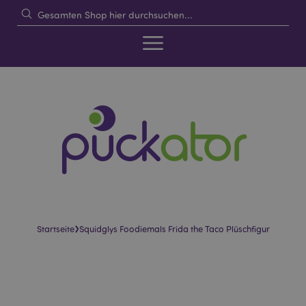
›
Startseite
Squidglys Foodiemals Frida the Taco Plüschfigur
Skip
Skip
to
to
the
the
end
beginning