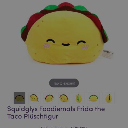
of
of
the
the
images
images
gallery
gallery
Tap to expand
Squidglys Foodiemals Frida the
Taco Plüschfigur