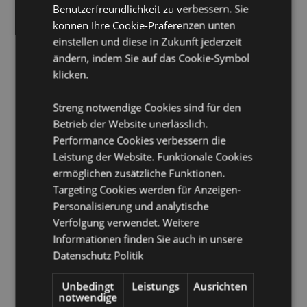
Benutzerfreundlichkeit zu verbessern. Sie
A1:2014 Brandklasse:
Ja
können Ihre Cookie-Präferenzen unten
Geeignet für Bleichmittel:
Nein
einstellen und diese in Zukunft jederzeit
Geeignet für den Trockner:
Nein
ändern, indem Sie auf das Cookie-Symbol
Geeignet zum Bügeln:
Nein
klicken.
Handwäsche
Streng notwendige Cookies sind für den
Betrieb der Website unerlässlich.
Produkttressourcen:
Performance Cookies verbessern die
Möchten Sie mehr über den Einkauf bei Puckator
Leistung der Website. Funktionale Cookies
erfahren?
Dann lesen Sie unseren
Leitfaden für
Kundeninformationen.
ermöglichen zusätzliche Funktionen.
Targeting Cookies werden für Anzeigen-
Personalisierung und analytische
Produktattribute
Verfolgung verwendet. Weitere
Mehr
Höhe 24cm Breite 27cm Tiefe 13cm
Informationen finden Sie auch in unsere
Information
Datenschutz Politik
5055071797170
30
Unbedingt
Leistungs
Ausrichten
0.270000
notwendige