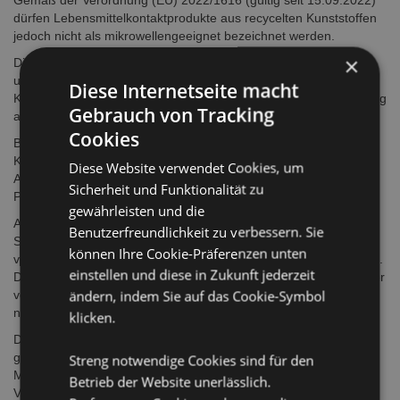
Gemäß der Verordnung (EU) 2022/1616 (gültig seit 15.09.2022)
dürfen Lebensmittelkontaktprodukte aus recycelten Kunststoffen
jedoch nicht als mikrowellengeeignet bezeichnet werden.
×
Diese beiden Artikel wurden auf Mikrowellentauglichkeit getestet
und haben diese erfolgreich bestanden; daher wurde die
Diese Internetseite macht
Kennzeichnung „mikrowellengeeignet“ auf der Produktverpackung
Gebrauch von Tracking
angebracht.
Cookies
Bei Puckator haben die Sicherheit und Zufriedenheit unserer
Kunden höchste Priorität, und wir unternehmen große
Diese Website verwendet Cookies, um
Anstrengungen, um sicherzustellen, dass die von uns gelieferten
Sicherheit und Funktionalität zu
Produkte vollständig den Sicherheitsvorschriften entsprechen.
gewährleisten und die
Auf Grundlage aktualisierter Richtlinien der EU-
Benutzerfreundlichkeit zu verbessern. Sie
Sanitärkommission in Polen haben wir beschlossen, einen
können Ihre Cookie-Präferenzen unten
vorsorglichen Rückruf dieser beiden Produktlinien durchzuführen.
einstellen und diese in Zukunft jederzeit
Diese Maßnahme dient der Korrektur der Kennzeichnung und der
ändern, indem Sie auf das Cookie-Symbol
vollständigen Anpassung der Produktinformationen an die
neuesten regulatorischen Vorgaben.
klicken.
Dieses Produkt ist vollständig für den Lebensmittelkontakt
geeignet, und trotz der zuvor erfolgreich bestandenen Tests zur
Streng notwendige Cookies sind für den
Mikrowellentauglichkeit führen wir diesen Rückruf durch, um
Betrieb der Website unerlässlich.
Verpackung und Kennzeichnung zu korrigieren.