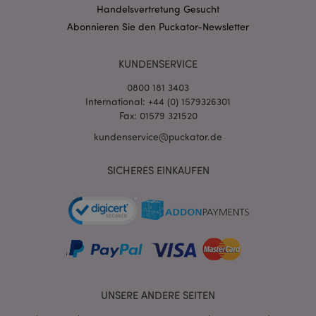
Handelsvertretung Gesucht
mage-messages
1 Ta
Adobe Inc.
Stun
www.puckator.de
Abonnieren Sie den Puckator-Newsletter
KUNDENSERVICE
0800 181 3403
International: +44 (0) 1579326301
Fax: 01579 321520
kundenservice@puckator.de
mage-cache-sessid
1 T
Adobe Inc.
www.puckator.de
SICHERES EINKAUFEN
X-Magento-Vary
1 Ta
Adobe Inc.
Stun
www.puckator.de
UNSERE ANDERE SEITEN