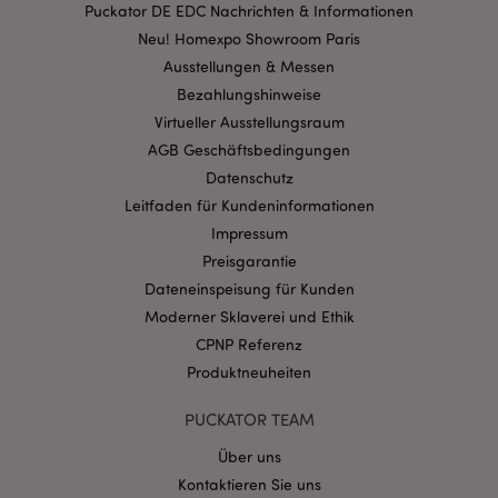
Puckator DE EDC Nachrichten & Informationen
Neu! Homexpo Showroom Paris
Ausstellungen & Messen
mage-cache-storage-section-
1 T
Adobe Inc.
invalidation
Bezahlungshinweise
www.puckator.de
Virtueller Ausstellungsraum
AGB Geschäftsbedingungen
Datenschutzbestimmungen von Google
Datenschutz
PHPSESSID
1 Ta
PHP.net
Leitfaden für Kundeninformationen
Stun
.www.puckator.de
Impressum
Preisgarantie
Dateneinspeisung für Kunden
Moderner Sklaverei und Ethik
CPNP Referenz
Produktneuheiten
PUCKATOR TEAM
Über uns
Kontaktieren Sie uns