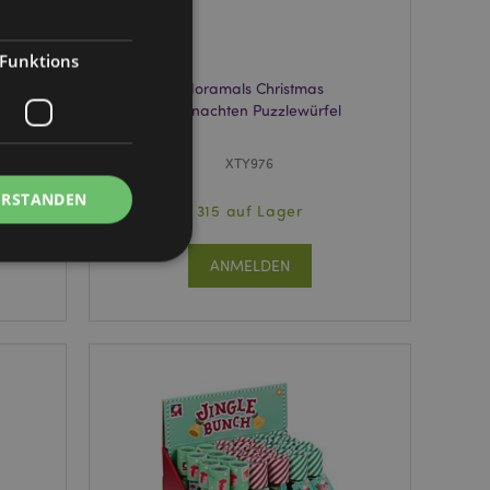
Funktions
Adoramals Christmas
s
Weihnachten Puzzlewürfel
XTY976
ERSTANDEN
315 auf Lager
ANMELDEN
Kontoverwaltung.
Script.com-Dienst
seinstellungen für
. Das Cookie-Banner