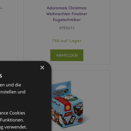
d-
Adoramals Christmas
Weihnachten Fineliner
Kugelschreiber
XPEN272
756 auf Lager
ANMELDEN
×
s
ten und die
instellen und
mance Cookies
 Funktionen.
ng verwendet.