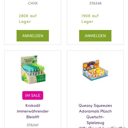
CH11X
STA348
2808 auf
1908 auf
Lager
Lager
ANMELDEN
ANMELDEN
IM SALE
Krokodil
Queasy Squeezies
immerwährender
Adoramals Plüsch
Bleistift
Quetscht-
Spielzeug
STA347