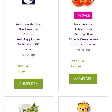
IM SALE
Adoramals Nico
Relaxeazzz
the Penguin
Adoramals
Pinguin
Orang-Utan
Aufklappbarer
Plüsch Reisekissen
Notizblock 60
& Schlafmaske
Seiten
CUSH316
MEMO117
797 auf
1091 auf
Lager
Lager
ANMELDEN
ANMELDEN