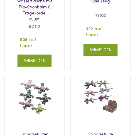
Wasserflasche mit
Spielzeug
Flip-Strohhalm &
Tragekordel
TY923
450ml
BOT10
392 auf
Lager
906 auf
Lager
ANMELDEN
ANMELDEN
Sandgefüllter
Sandgefüllte