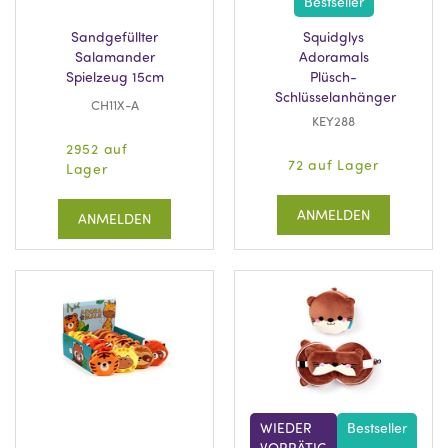
Bestseller
Sandgefüllter
Squidglys
Salamander
Adoramals
Spielzeug 15cm
Plüsch-
Schlüsselanhänger
CH11X-A
KEY288
2952 auf
72 auf Lager
Lager
ANMELDEN
ANMELDEN
WIEDER
Bestseller
VORRÄTIG