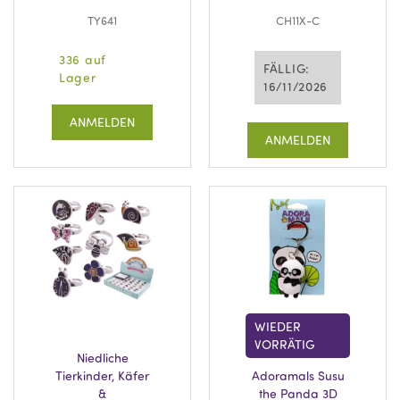
TY641
CH11X-C
336 auf
FÄLLIG:
Lager
16/11/2026
ANMELDEN
ANMELDEN
WIEDER
VORRÄTIG
Niedliche
Tierkinder, Käfer
Adoramals Susu
&
the Panda 3D