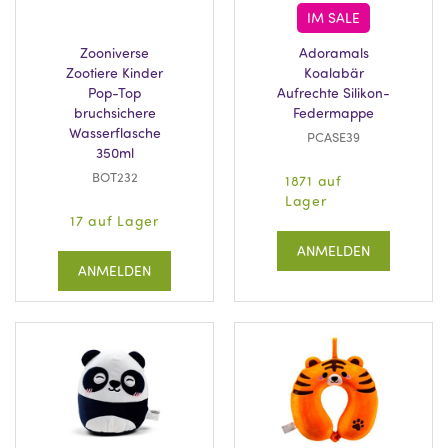
IM SALE
Zooniverse
Adoramals
Zootiere Kinder
Koalabär
Pop-Top
Aufrechte Silikon-
bruchsichere
Federmappe
Wasserflasche
PCASE39
350ml
BOT232
1871 auf
Lager
17 auf Lager
ANMELDEN
ANMELDEN