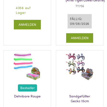
(Affe/Tiger/Löwe/Giraffe)
TY756
4356 auf
Lager
FÄLLIG:
09/08/2026
ANMELDEN
ANMELDEN
Bestseller
Dehnbare Raupe
Sandgefüllter
Gecko 15cm