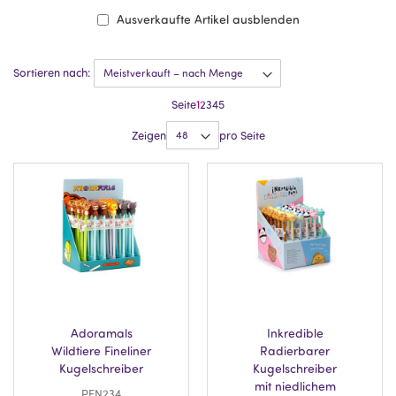
Ausverkaufte Artikel ausblenden
Sortieren nach:
Seite
1
2
3
4
5
Zeigen
pro Seite
Adoramals
Inkredible
Wildtiere Fineliner
Radierbarer
Kugelschreiber
Kugelschreiber
mit niedlichem
PEN234