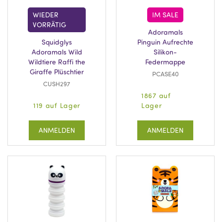
WIEDER
IM SALE
VORRÄTIG
Adoramals
Squidglys
Pinguin Aufrechte
Adoramals Wild
Silikon-
Wildtiere Raffi the
Federmappe
Giraffe Plüschtier
PCASE40
CUSH297
1867 auf
119 auf Lager
Lager
ANMELDEN
ANMELDEN