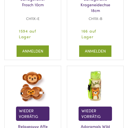
Frosch 10cm
Krageneidechse
18cm
CH11X-E
CH11X-B
1594 auf
166 auf
Lager
Lager
ANMELDEN
ANMELDEN
WIEDER
WIEDER
VORRÄTIG
VORRÄTIG
Relaxeazzz Affe
Adoramals Wild