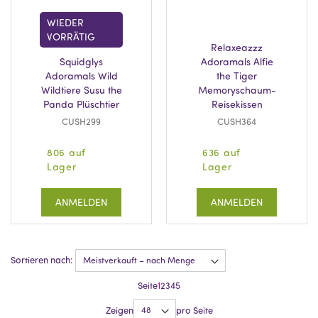
WIEDER
VORRÄTIG
Relaxeazzz
Squidglys
Adoramals Alfie
Adoramals Wild
the Tiger
Wildtiere Susu the
Memoryschaum-
Panda Plüschtier
Reisekissen
CUSH299
CUSH364
806 auf
636 auf
Lager
Lager
ANMELDEN
ANMELDEN
Sortieren nach:
Seite
1
2
3
4
5
Zeigen
pro Seite