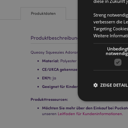
diese in Zukunft 
Produktdaten
Streng notwendig
verbessern die Le
Targeting Cookie
Weitere Informat
Produktbeschreibung
Unbeding
Queasy Squeezies Adoramals Capybara Plüsch-Quet
notwendig
Material:
Polyester und Polyacrylatkugeln
CE/UKCA gekennzeichnet:
Ja
EN71:
Ja
ZEIGE DETAIL
Geeignet für Kinder ab 0 Jahren
Produkttressourcen:
Möchten Sie mehr über den Einkauf bei Puckat
unseren
Leitfaden für Kundeninformationen.
Streng-notwendige-C