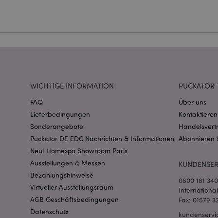
Ohne unbedingt notwe
Name
CookieScriptConse
mage-cache-storage
invalidation
WICHTIGE INFORMATION
PUCKATOR 
FAQ
Über uns
PHPSESSID
Lieferbedingungen
Kontaktieren
Sonderangebote
Handelsvert
Puckator DE EDC Nachrichten & Informationen
Abonnieren 
Neu! Homexpo Showroom Paris
Ausstellungen & Messen
KUNDENSER
Bezahlungshinweise
0800 181 34
Virtueller Ausstellungsraum
mage-messages
Internationa
AGB Geschäftsbedingungen
Fax: 01579 3
Datenschutz
kundenservi