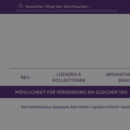
LIZENZEN &
AROMATHE
NEU
KOLLEKTIONEN
BEAU
MÖGLICHKEIT FÜR VERSENDUNG AM GLEICHEN TAG
›
Startseite
Queasy Squeezies Adoramals Capybara Plüsch-Quets
Skip
Skip
to
to
the
the