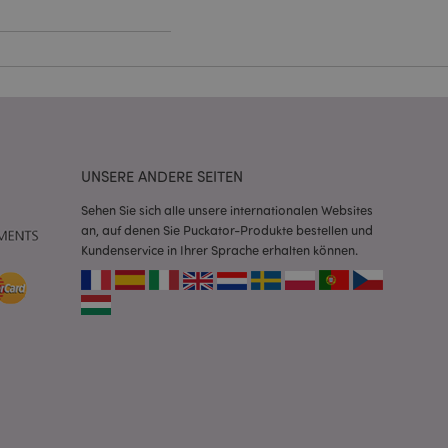
Script.com-Dienst
seinstellungen für
. Das Cookie-Banner
rdnungsgemäß
 um das
n im Browser zu
UNSERE ANDERE SEITEN
Seiten zu
Sehen Sie sich alle unsere internationalen Websites
an, auf denen Sie Puckator-Produkte bestellen und
eneriert wird, die
ies ist eine
Kundenservice in Ihrer Sprache erhalten können.
erwalten von
endet wird.
m eine zufällig
se, wie sie
e spezifisch sein.
e Beibehaltung des
zer zwischen den
andere
nutzer angezeigt
mmungsnachricht
gen. Die Nachricht
 nachdem sie dem