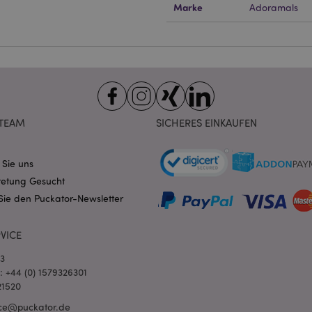
ndige cookies kann die Website nicht richtig genutzt werden.
Marke
Adoramals
Provider
/
Ablauf
Beschreibung
Domain
nt
1 Monat
Dieses Cookie wird vom Cookie-
CookieScript
verwendet, um die Einwilligung
.puckator.de
Besucher-Cookies zu speichern
von Cookie-Script.com muss o
funktionieren.
-section-
1 Tag
Dieses Cookie wird verwendet,
Adobe Inc.
Zwischenspeichern von Inhalte
TEAM
SICHERES EINKAUFEN
www.puckator.de
erleichtern und das Laden von 
beschleunigen.
Datenschutzbestimmungen von Google
1 Tag 16
Cookie, das von Anwendungen g
PHP.net
 Sie uns
Stunden
auf der PHP-Sprache basieren. D
.www.puckator.de
retung Gesucht
allgemeine Kennung, die zum V
Benutzersitzungsvariablen verw
Sie den Puckator-Newsletter
Normalerweise handelt es sich u
generierte Zahl. Die Art und Wei
verwendet wird, kann für die Sit
Ein gutes Beispiel ist jedoch di
VICE
Anmeldestatus für einen Benut
Seiten.
03
1 Tag 16
Verfolgt Fehlermeldungen und 
Adobe Inc.
l: +44 (0) 1579326301
Stunden
Benachrichtigungen, die dem Be
www.puckator.de
21520
werden, z. B. die Cookie-Zusti
und verschiedene Fehlermeldun
ce@puckator.de
wird aus dem Cookie gelöscht,