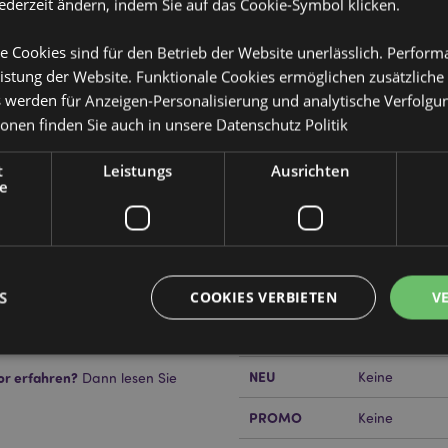
jederzeit ändern, indem Sie auf das Cookie-Symbol klicken.
e Cookies sind für den Betrieb der Website unerlässlich. Perfor
istung der Website. Funktionale Cookies ermöglichen zusätzliche
s werden für Anzeigen-Personalisierung und analytische Verfolgu
ionen finden Sie auch in unsere
Datenschutz Politik
Produktattribute
Mehr
t
Leistungs
Ausrichten
Abmessungen
Höhe 7.5-9cm 
Information
schspielzeug
e
EAN-Nummer
50550715055
Kartonmenge
48
Gewicht (kg)
0.164000
S
COOKIES VERBIETEN
V
IM SALE
Keine
NEU
or erfahren?
Keine
Dann lesen Sie
Unbedingt notwendige
Leistungs
Ausrichten
Funktions
PROMO
Keine
ookies ermöglichen Kernfunktionen der Website wie die Benutzeranmeldung und die 