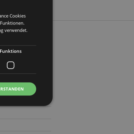
mance Cookies
 Funktionen.
ng verwendet.
Funktions
Breite 7.5cm Tiefe 6.5cm
84
ERSTANDEN
Kontoverwaltung.