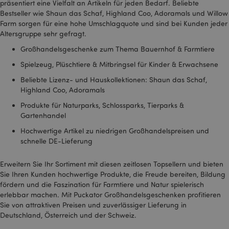
präsentiert eine Vielfalt an Artikeln für jeden Bedarf. Beliebte
verwendet, um ein
Profil der Interessen
Bestseller wie Shaun das Schaf, Highland Coo, Adoramals und Willow
der Website-Besucher
Farm sorgen für eine hohe Umschlagquote und sind bei Kunden jeder
zu erstellen und
relevante Anzeigen
Altersgruppe sehr gefragt.
auf anderen Websites
zu schalten. Dieses
Großhandelsgeschenke zum Thema Bauernhof & Farmtiere
Cookie identifiziert
Ihren Browser und Ihr
Spielzeug, Plüschtiere & Mitbringsel für Kinder & Erwachsene
Gerät eindeutig.
Beliebte Lizenz- und Hauskollektionen: Shaun das Schaf,
SID
1 Jahr
Dies ist ein sehr
Google LLC
Highland Coo, Adoramals
gebräuchlicher
.google.com
Cookie-Name, aber
Produkte für Naturparks, Schlossparks, Tierparks &
wenn er als
Sitzungscookie
Gartenhandel
gefunden wird, wird
er wahrscheinlich für
Hochwertige Artikel zu niedrigen Großhandelspreisen und
die Verwaltung des
schnelle DE-Lieferung
Sitzungsstatus
verwendet.
SSID
2 Jahre
Dieses Cookie enthält
Google LLC
Erweitern Sie Ihr Sortiment mit diesen zeitlosen Topsellern und bieten
Informationen
.google.com
Sie Ihren Kunden hochwertige Produkte, die Freude bereiten, Bildung
darüber, wie der
fördern und die Faszination für Farmtiere und Natur spielerisch
Endbenutzer die
Website nutzt, sowie
erlebbar machen. Mit Puckator Großhandelsgeschenken profitieren
über Werbung, die der
Sie von attraktiven Preisen und zuverlässiger Lieferung in
Endbenutzer
möglicherweise vor
Deutschland, Österreich und der Schweiz.
dem Besuch dieser
Website gesehen hat.