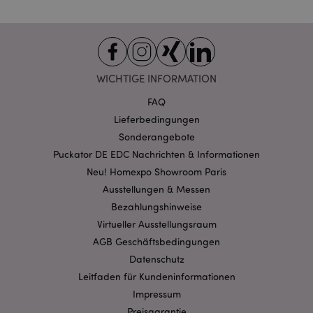
__Secure-
.google.com
2 Jahre
1PAPISID
__Secure-
.google.com
1 Jahr
1PSID
__Secure-
WICHTIGE INFORMATION
.google.com
1 Jahr
1PSIDCC
FAQ
__Secure-
2 Jahre
Dieses Cookie wird
Google Inc.
3PAPISID
von Google
.google.com
Lieferbedingungen
verwendet, um
Sonderangebote
Nutzerstatistiken zu
erfassen und
Puckator DE EDC Nachrichten & Informationen
Conversion-Raten für
gezielte Werbezwecke
Neu! Homexpo Showroom Paris
zu verfolgen.
Ausstellungen & Messen
__Secure-
.google.com
1 Jahr
3PSID
Bezahlungshinweise
Virtueller Ausstellungsraum
__Secure-
.google.com
1 Jahr
3PSIDCC
AGB Geschäftsbedingungen
Datenschutz
Leitfaden für Kundeninformationen
Impressum
Preisgarantie