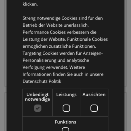
klicken.
Shaun das Schaf
Shaun das Schaf
Streng notwendige Cookies sind für den
Seienblasen
Kawaii
Betrieb der Website unerlässlich.
Komprimiertes
Reisehandtuch
Performance Cookies verbessern die
TY969
Waschlappen
Leistung der Website. Funktionale Cookies
CT21
ermöglichen zusätzliche Funktionen.
8856 auf
Lager
Targeting Cookies werden für Anzeigen-
384 auf
Personalisierung und analytische
Lager
Verfolgung verwendet. Weitere
ANMELDEN
Informationen finden Sie auch in unsere
ANMELDEN
Datenschutz Politik
Unbedingt
Leistungs
Ausrichten
notwendige
Funktions