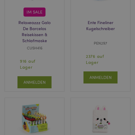
CookieScriptConsent
1 Mo
CookieScript
.puckator.de
IM SALE
Relaxeazzz Galo
Ente Fineliner
De Barcelos
Kugelschreiber
Reisekissen &
Schlafmaske
PEN297
CUSH416
mage-cache-storage-section-
1 T
Adobe Inc.
2376 auf
invalidation
www.puckator.de
916 auf
Lager
Lager
ANMELDEN
Datenschutzbestimmungen von Google
ANMELDEN
PHPSESSID
1 Ta
PHP.net
Stun
.www.puckator.de