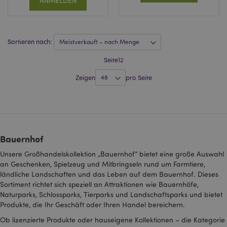
ANMELDEN
Website-Besucher zu
erstellen und
relevante Anzeigen
auf anderen Websites
zu schalten.
Sortieren nach:
NID
1 Jahr
Dieses Cookie wird
Google LLC
von DoubleClick (im
.google.com
Seite
1
2
Besitz von Google)
gesetzt, um ein Profil
Ihrer Interessen zu
Zeigen
pro Seite
erstellen und Ihnen
relevante Anzeigen
auf anderen Websites
zu zeigen.
OGPC
1 Jahr
Dieses Cookie wird
Google Inc.
von Google
.google.com
verwendet, um
Bauernhof
Benutzereinstellungen
und Informationen zu
speichern, wenn Sie
Unsere Großhandelskollektion „Bauernhof“ bietet eine große Auswahl
Seiten mit Google-
an Geschenken, Spielzeug und Mitbringseln rund um Farmtiere,
Karten auf ihnen
ländliche Landschaften und das Leben auf dem Bauernhof. Dieses
sehen.
Sortiment richtet sich speziell an Attraktionen wie Bauernhöfe,
SAPISID
1 Jahr
Dieses DoubleClick-
Google LLC
Naturparks, Schlossparks, Tierparks und Landschaftsparks und bietet
Cookie wird in der
.google.com
Regel von
Produkte, die Ihr Geschäft oder Ihren Handel bereichern.
Werbepartnern über
die Website gesetzt
Ob lizenzierte Produkte oder hauseigene Kollektionen – die Kategorie
und von diesen