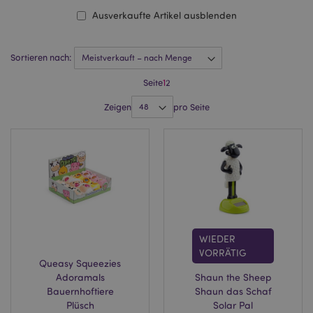
Ausverkaufte Artikel ausblenden
Sortieren nach:
Seite
1
2
Zeigen
pro Seite
WIEDER
VORRÄTIG
Queasy Squeezies
Adoramals
Shaun the Sheep
Bauernhoftiere
Shaun das Schaf
Plüsch
Solar Pal