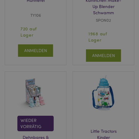
Hühnerei
Kaninchen Make-
Up Blender
Schwamm
TY106
SPON02
720 auf
1968 auf
Lager
Lager
ANMELDEN
ANMELDEN
WIEDER
VORRÄTIG
Little Tractors
Dehnbares &
Kinder