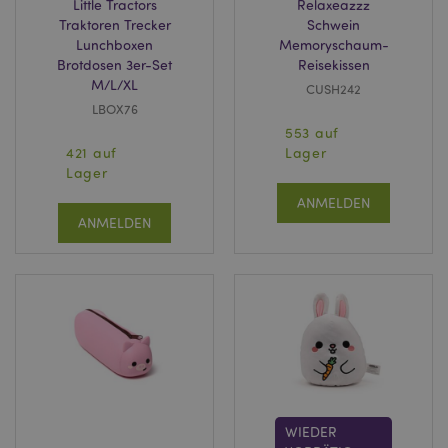
Little Tractors
Relaxeazzz
Traktoren Trecker
Schwein
Lunchboxen
Memoryschaum-
Brotdosen 3er-Set
Reisekissen
M/L/XL
CUSH242
LBOX76
553 auf
421 auf
Lager
Lager
ANMELDEN
ANMELDEN
WIEDER