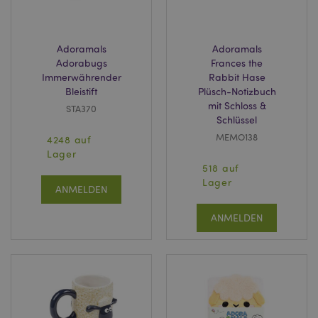
Adoramals
Adoramals
Adorabugs
Frances the
Immerwährender
Rabbit Hase
mage-messages
1 Ta
Adobe Inc.
Bleistift
Plüsch-Notizbuch
Stun
www.puckator.de
mit Schloss &
STA370
Schlüssel
MEMO138
4248 auf
Lager
518 auf
Lager
ANMELDEN
mage-cache-sessid
1 T
Adobe Inc.
ANMELDEN
www.puckator.de
X-Magento-Vary
1 Ta
Adobe Inc.