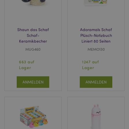
Stun
www.puckator.de
Shaun das Schaf
Adoramals Schaf
Schaf-
Plüsch-Notizbuch
Keramikbecher
Liniert 80 Seiten
MUG460
MEMO130
_GRECAPTCHA
6
Google LLC
Mon
www.google.com
663 auf
1247 auf
Lager
Lager
recently_compared_product_previous
1 T
Adobe Inc.
ANMELDEN
ANMELDEN
www.puckator.de
section_data_ids
1 T
Adobe Inc.
www.puckator.de