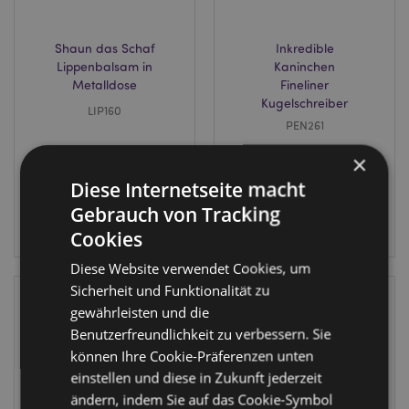
Shaun das Schaf
Inkredible
Lippenbalsam in
Kaninchen
Metalldose
Fineliner
Kugelschreiber
LIP160
PEN261
2472 auf
×
2052 auf
Lager
Lager
Diese Internetseite macht
Gebrauch von Tracking
ANMELDEN
ANMELDEN
Cookies
Diese Website verwendet Cookies, um
Sicherheit und Funktionalität zu
gewährleisten und die
Benutzerfreundlichkeit zu verbessern. Sie
können Ihre Cookie-Präferenzen unten
einstellen und diese in Zukunft jederzeit
ändern, indem Sie auf das Cookie-Symbol