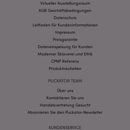
Virtueller Ausstellungsraum
Website nicht richtig genutzt werden.
AGB Geschäftsbedingungen
Provider
/
Name
Abl
Datenschutz
Domain
Leitfaden für Kundeninformationen
CookieScriptConsent
1 Mo
CookieScript
.puckator.de
Impressum
Preisgarantie
Dateneinspeisung für Kunden
Moderner Sklaverei und Ethik
CPNP Referenz
Produktneuheiten
mage-cache-storage-section-
1 T
Adobe Inc.
invalidation
www.puckator.de
PUCKATOR TEAM
Über uns
Datenschutzbestimmungen von Google
Kontaktieren Sie uns
PHPSESSID
1 Ta
PHP.net
Handelsvertretung Gesucht
Stun
.www.puckator.de
Abonnieren Sie den Puckator-Newsletter
KUNDENSERVICE