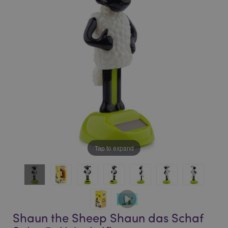
of
of
the
the
images
images
gallery
gallery
Tap to expand
Shaun the Sheep Shaun das Schaf