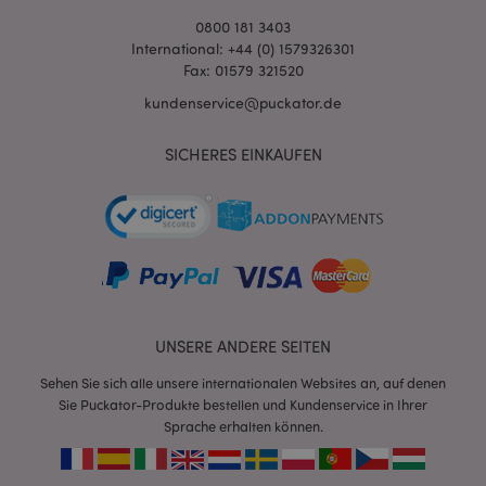
0800 181 3403
International: +44 (0) 1579326301
Fax: 01579 321520
kundenservice@puckator.de
SICHERES EINKAUFEN
mage-messages
1 Ta
Adobe Inc.
Stun
www.puckator.de
UNSERE ANDERE SEITEN
Sehen Sie sich alle unsere internationalen Websites an, auf denen
Sie Puckator-Produkte bestellen und Kundenservice in Ihrer
mage-cache-sessid
1 T
Adobe Inc.
www.puckator.de
Sprache erhalten können.