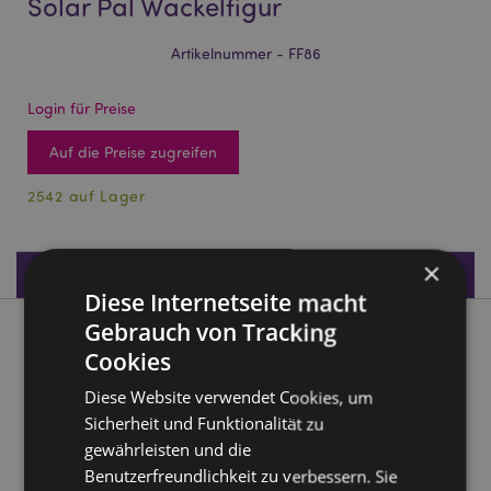
Solar Pal Wackelfigur
Artikelnummer - FF86
Login für Preise
Auf die Preise zugreifen
2542 auf Lager
×
Produktdaten
Diese Internetseite macht
Gebrauch von Tracking
Produktbeschreibung
Cookies
Diese Website verwendet Cookies, um
Shaun the Sheep Shaun das Schaf Solar Pal Wackelfigur
Sicherheit und Funktionalität zu
Material:
Plastik
gewährleisten und die
CE gekennzeichnet
Ja
Benutzerfreundlichkeit zu verbessern. Sie