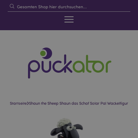
›
Startseite
Shaun the Sheep Shaun das Schaf Solar Pal Wackelfigur
Skip
Skip
to
to
the
the
end
beginning