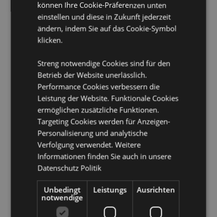
Nicht geeignet für:
0 - 3 Jahre
können Ihre Cookie-Präferenzen unten
Sicherheitshinweis:
einstellen und diese in Zukunft jederzeit
Kein Spielzeug.
ändern, indem Sie auf das Cookie-Symbol
Lizenz-Informationen:
Dieses Produkt ist vollständig
klicken.
lizenziert und kann weltweit verkauft werden.
Produkttressourcen:
Streng notwendige Cookies sind für den
Betrieb der Website unerlässlich.
Möchten Sie mehr über den Einkauf bei Puckator
Performance Cookies verbessern die
erfahren?
Dann lesen Sie unseren
Leitfaden für
Kundeninformationen.
Leistung der Website. Funktionale Cookies
ermöglichen zusätzliche Funktionen.
Targeting Cookies werden für Anzeigen-
Produktattribute
Personalisierung und analytische
Mehr
Höhe 13cm Breite 5cm Tiefe 6cm
Verfolgung verwendet. Weitere
Information
5055071722431
Informationen finden Sie auch in unsere
Datenschutz Politik
120
0.069000
Unbedingt
Leistungs
Ausrichten
Keine
notwendige
Keine