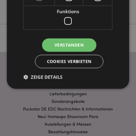
Keine
Shaun the Sheep
Funktions
VERSTANDEN
COOKIES VERBIETEN
WICHTIGE INFORMATION
ZEIGE DETAILS
FAQ
Lieferbedingungen
Unbedingt notwendige
Sonderangebote
Leistungs
Puckator DE EDC Nachrichten & Informationen
Ausrichten
Funktions
Neu! Homexpo Showroom Paris
Streng-notwendige-Cookies ermöglichen
Ausstellungen & Messen
Kernfunktionen der Website wie die
Benutzeranmeldung und die Kontoverwaltung.
Bezahlungshinweise
Ohne unbedingt notwendige cookies kann die