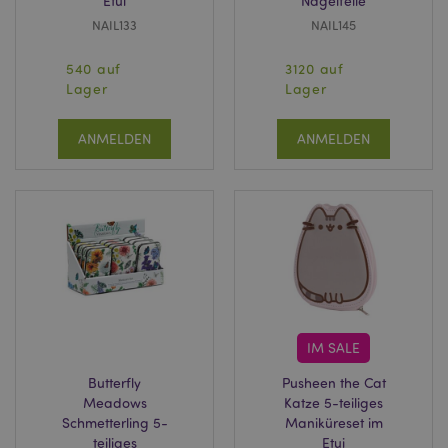
Etui
Nagelfeile
NAIL133
NAIL145
540 auf
3120 auf
Lager
Lager
ANMELDEN
ANMELDEN
IM SALE
Butterfly
Pusheen the Cat
Meadows
Katze 5-teiliges
Schmetterling 5-
Maniküreset im
teiliges
Etui