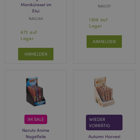
Maniküreset im
NAIL117
Etui
NAIL144
1308 auf
Lager
672 auf
Lager
ANMELDEN
ANMELDEN
IM SALE
WIEDER
VORRÄTIG
Naruto Anime
Nagelfeile
Autumn Harvest