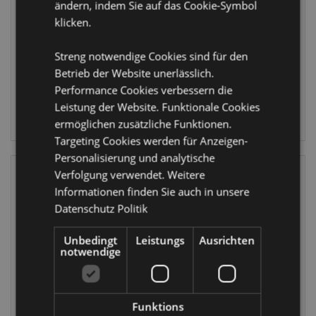
ändern, indem Sie auf das Cookie-Symbol
Tag der Toten
Tropen Frosch
Nagelfeile
Frösche Nagelfeile
klicken.
NAIL159
NAIL160
Streng notwendige Cookies sind für den
2400 auf
5136 auf
Betrieb der Website unerlässlich.
Lager
Lager
Performance Cookies verbessern die
Leistung der Website. Funktionale Cookies
ANMELDEN
ANMELDEN
ermöglichen zusätzliche Funktionen.
Targeting Cookies werden für Anzeigen-
Personalisierung und analytische
Verfolgung verwendet. Weitere
Informationen finden Sie auch in unsere
Datenschutz Politik
Unbedingt
Leistungs
Ausrichten
notwendige
IM SALE
Tropical Frogs
Pusheen the Cat
Tropen Frosch
Funktions
Katze Halloween