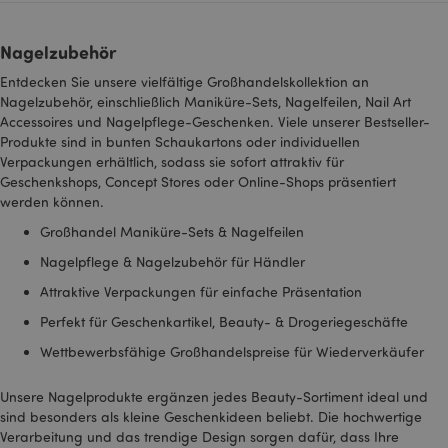
möglicherweise vor
wi
dem Besuch dieser
w
Website gesehen hat.
z
Nagelzubehör
m
_gid
1 Tag
Dieser Cookie-Name
Google LLC
Sk
ist mit Google
.puckator.de
Se
Entdecken Sie unsere vielfältige Großhandelskollektion an
Universal Analytics
w
Nagelzubehör, einschließlich Maniküre-Sets, Nagelfeilen, Nail Art
verknüpft. Dies
um
scheint ein neues
Accessoires und Nagelpflege-Geschenken. Viele unserer Bestseller-
B
Cookie zu sein. Ab
b
Produkte sind in bunten Schaukartons oder individuellen
Frühjahr 2017 sind
di
keine Informationen
Verpackungen erhältlich, sodass sie sofort attraktiv für
i
von Google verfügbar.
ei
Geschenkshops, Concept Stores oder Online-Shops präsentiert
Es scheint einen
D
werden können.
eindeutigen Wert für
si
jede besuchte Seite zu
d
speichern und zu
Großhandel Maniküre-Sets & Nagelfeilen
V
aktualisieren.
n
Nagelpflege & Nagelzubehör für Händler
B
IDE
1 Jahr
Dieses Cookie wird
Google LLC
de
von Doubleclick
.doubleclick.net
d
Attraktive Verpackungen für einfache Präsentation
gesetzt und enthält
B
Informationen
z
Perfekt für Geschenkartikel, Beauty- & Drogeriegeschäfte
darüber, wie der
wi
Endbenutzer die
Wettbewerbsfähige Großhandelspreise für Wiederverkäufer
Website nutzt, sowie
_hjIncludedInPageviewSample
2
D
Hotjar Ltd
über Werbung, die der
Minuten
so
.puckator.de
Endbenutzer
d
Unsere Nagelprodukte ergänzen jedes Beauty-Sortiment ideal und
möglicherweise vor
i
dem Besuch dieser
sind besonders als kleine Geschenkideen beliebt. Die hochwertige
d
Website gesehen hat.
in
Verarbeitung und das trendige Design sorgen dafür, dass Ihre
D