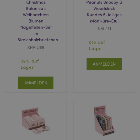
Christmas
Peanuts Snoopy &
X-Magento-Vary
1 Ta
Adobe Inc.
Botanicals
Woodstock
Stun
www.puckator.de
Weihnachten
Rundes 5-teiliges
Blumen
Maniküre-Etui
Nagelfeilen-Set
NAIL171
im
Streichholzbriefchen
816 auf
XNAIL166
Lager
3216 auf
_GRECAPTCHA
6
Google LLC
ANMELDEN
Mon
www.google.com
Lager
ANMELDEN
recently_compared_product_previous
1 T
Adobe Inc.
www.puckator.de
section_data_ids
1 T
Adobe Inc.
www.puckator.de