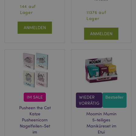
144 auf
Lager
11376 auf
Lager
ANMELDEN
ANMELDEN
IM SALE
WIEDER
Bestseller
VORRÄTIG
Pusheen the Cat
Katze
Moomin Mumin
Pusheenicorn
5-teiliges
Nagelfeilen-Set
Maniküreset im
im
Etui