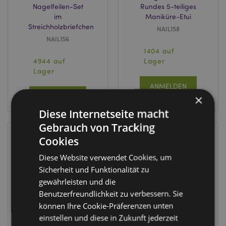
Nagelfeilen-Set
Rundes 5-teiliges
im
Maniküre-Etui
Streichholzbriefchen
NAIL158
NAIL156
1404 auf
4944 auf
Lager
Lager
ANMELDEN
ANMELDEN
×
Diese Internetseite macht
Gebrauch von Tracking
Cookies
Diese Website verwendet Cookies, um
Sicherheit und Funktionalität zu
gewährleisten und die
Benutzerfreundlichkeit zu verbessern. Sie
IM SALE
IM SALE
können Ihre Cookie-Präferenzen unten
einstellen und diese in Zukunft jederzeit
Day of the Dead
Tropical Frogs