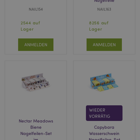
Nagelfeile
NAIL154
NAIL163
2544 auf
8256 auf
Lager
Lager
ANMELDEN
ANMELDEN
WIEDER
VORRÄTIG
Nectar Meadows
Biene
Capybara
Nagelfeilen-Set
Wasserschwein
im
Nagelfeilen-Set