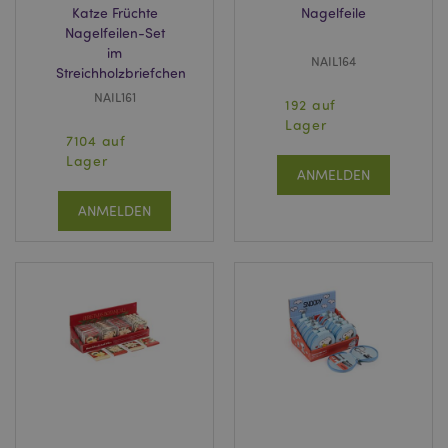
Katze Früchte
Nagelfeile
Nagelfeilen-Set
im
NAIL164
Streichholzbriefchen
NAIL161
192 auf
Lager
mage-messages
1 Ta
7104 auf
Adobe Inc.
Stun
www.puckator.de
Lager
ANMELDEN
ANMELDEN
mage-cache-sessid
1 T
Adobe Inc.
www.puckator.de