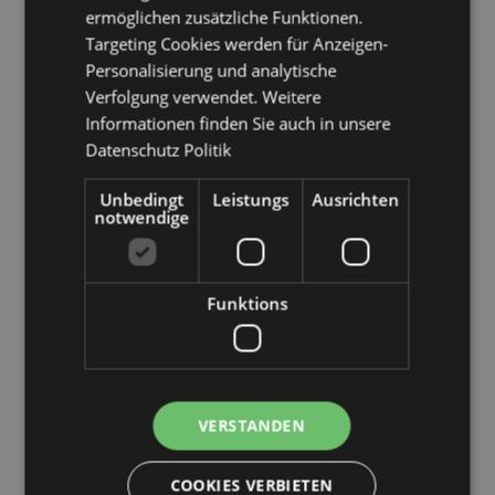
ermöglichen zusätzliche Funktionen.
(Festland), Schweden, Schweiz, Ukraine, Vereinigte
Targeting Cookies werden für Anzeigen-
Arabische Emirate, Vereinigtes Königreich (Festland),
Vereinigtes Königreich (Nordirland, Highlands und
Personalisierung und analytische
Inseln)
Verfolgung verwendet. Weitere
Saisonaler Feiertag/ festlicher Anlass:
Informationen finden Sie auch in unsere
Weihnachten
Datenschutz Politik
Produkttressourcen:
Unbedingt
Leistungs
Ausrichten
Möchten Sie mehr über den Einkauf bei Puckator
notwendige
erfahren?
Dann lesen Sie unseren
Leitfaden für
Kundeninformationen.
Funktions
Produktattribute
Mehr
Höhe 17.5cm Breite 2cm Tiefe 0.2cm
Information
5056848209148
480
VERSTANDEN
0.012000
Keine
COOKIES VERBIETEN