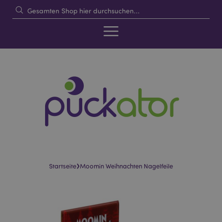
›
Startseite
Moomin Weihnachten Nagelfeile
Skip
Skip
to
to
the
the
end
beginning