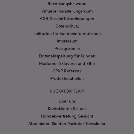
Bezahlungshinweise
mage-cache-storage-section-
1 T
Adobe Inc.
Virtueller Ausstellungsraum
invalidation
www.puckator.de
AGB Geschäftsbedingungen
Datenschutz
Leitfaden für Kundeninformationen
Datenschutzbestimmungen von Google
Impressum
PHPSESSID
1 Ta
PHP.net
Stun
Preisgarantie
.www.puckator.de
Dateneinspeisung für Kunden
Moderner Sklaverei und Ethik
CPNP Referenz
Produktneuheiten
PUCKATOR TEAM
Über uns
Kontaktieren Sie uns
Handelsvertretung Gesucht
Abonnieren Sie den Puckator-Newsletter
mage-messages
1 Ta
Adobe Inc.
Stun
www.puckator.de