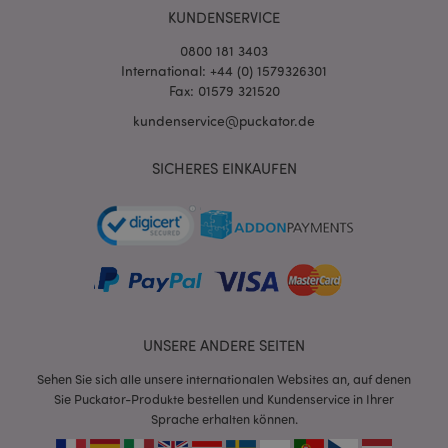
KUNDENSERVICE
0800 181 3403
International: +44 (0) 1579326301
Fax: 01579 321520
kundenservice@puckator.de
mage-cache-sessid
1 T
Adobe Inc.
SICHERES EINKAUFEN
www.puckator.de
X-Magento-Vary
1 Ta
Adobe Inc.
Stun
www.puckator.de
UNSERE ANDERE SEITEN
Sehen Sie sich alle unsere internationalen Websites an, auf denen
Sie Puckator-Produkte bestellen und Kundenservice in Ihrer
Sprache erhalten können.