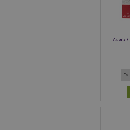
mage-cache-storage
invalidation
PHPSESSID
Asterix 
FÄ
mage-messages
mage-cache-sessid