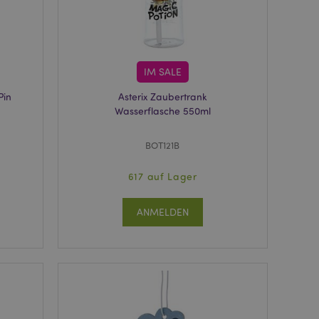
rdnungsgemäß
 um das
n im Browser zu
Seiten zu
IM SALE
eneriert wird, die
ies ist eine
Pin
Asterix Zaubertrank
erwalten von
Wasserflasche 550ml
endet wird.
m eine zufällig
se, wie sie
e spezifisch sein.
BOT121B
e Beibehaltung des
zer zwischen den
617 auf Lager
andere
nutzer angezeigt
ANMELDEN
mmungsnachricht
gen. Die Nachricht
 nachdem sie dem
e Bereinigung des
Wenn das Cookie von
t wird, bereinigt
peicher und setzt