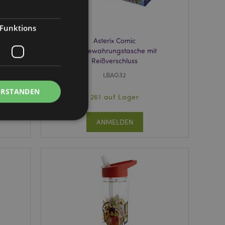
Funktions
Asterix Comic
e
Aufbewahrungstasche mit
Reißverschluss
LBAG32
ERSTANDEN
261 auf Lager
ANMELDEN
Kontoverwaltung.
Script.com-Dienst
seinstellungen für
. Das Cookie-Banner