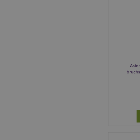
X-Magento-Vary
_GRECAPTCHA
recently_compared
section_data_ids
Aste
bruchs
recently_compared
product_data_stora
form_key
recently_viewed_pr