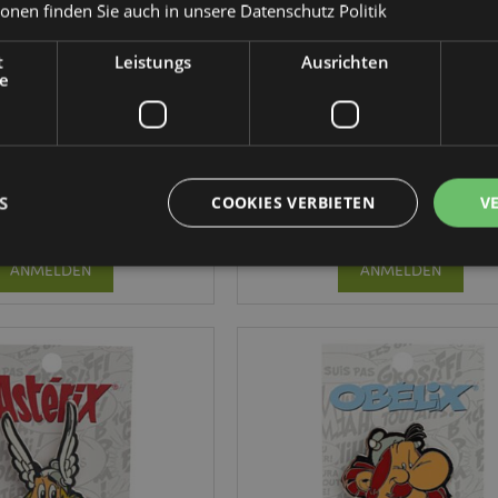
ionen finden Sie auch in unsere
Datenschutz Politik
IM SALE
IM SALE
t
Leistungs
Ausrichten
e
erix Kinder Pop-Top
Asterix Kinder Pop-Top
ichere Wasserflasche
bruchsichere Wasserflasch
 -Falbala (Panacea)
350ml - Idefix (Dogmatix)
BOT226
BOT225
S
COOKIES VERBIETEN
V
1354 auf Lager
988 auf Lager
ANMELDEN
ANMELDEN
Unbedingt notwendige
Leistungs
Ausrichten
Funktions
ookies ermöglichen Kernfunktionen der Website wie die Benutzeranmeldung und die 
ndige cookies kann die Website nicht richtig genutzt werden.
Provider
/
Ablauf
Beschreibung
Domain
nt
1 Monat
Dieses Cookie wird vom Cookie-
CookieScript
verwendet, um die Einwilligung
.puckator.de
Besucher-Cookies zu speichern