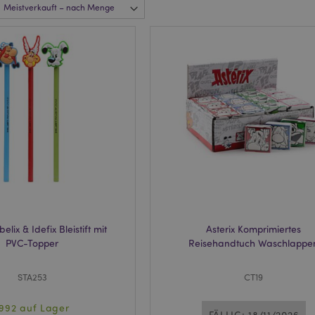
belix & Idefix Bleistift mit
Asterix Komprimiertes
PVC-Topper
Reisehandtuch Waschlappe
STA253
CT19
1992 auf Lager
FÄLLIG: 18/11/2026