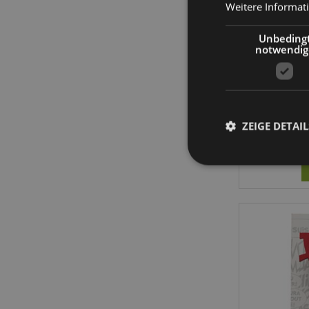
Weitere Informat
Unbeding
notwendig
Ast
bruchs
350ml
ZEIGE DETAIL
Streng-notwendige-C
Ohne unbedingt notwe
Name
CookieScriptConse