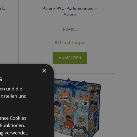
n &
Asterix PVC-Portemonnaie -
x
Asterix
PUR105
516 auf Lager
ANMELDEN
×
s
ten und die
instellen und
mance Cookies
 Funktionen.
ng verwendet.