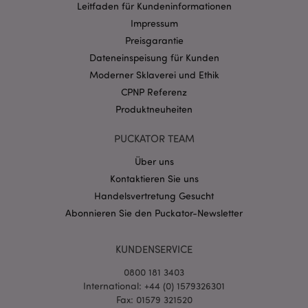
Provider
/
Leitfaden für Kundeninformationen
Name
Abl
Domain
Impressum
CookieScriptConsent
1 Mo
CookieScript
Preisgarantie
.puckator.de
Dateneinspeisung für Kunden
Moderner Sklaverei und Ethik
CPNP Referenz
Produktneuheiten
PUCKATOR TEAM
mage-cache-storage-section-
1 T
Adobe Inc.
invalidation
www.puckator.de
Über uns
Kontaktieren Sie uns
Handelsvertretung Gesucht
Datenschutzbestimmungen von Google
Abonnieren Sie den Puckator-Newsletter
PHPSESSID
1 Ta
PHP.net
Stun
.www.puckator.de
KUNDENSERVICE
0800 181 3403
International: +44 (0) 1579326301
Fax: 01579 321520