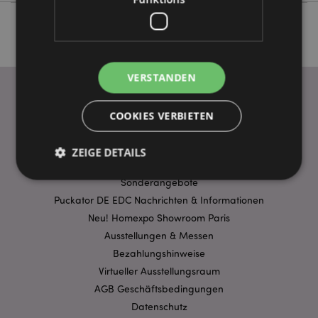
VERSTANDEN
COOKIES VERBIETEN
WICHTIGE INFORMATION
FAQ
ZEIGE DETAILS
Lieferbedingungen
Sonderangebote
Puckator DE EDC Nachrichten & Informationen
Unbedingt notwendige
Leistungs
Neu! Homexpo Showroom Paris
Ausrichten
Funktions
Ausstellungen & Messen
Bezahlungshinweise
Streng-notwendige-Cookies ermöglichen
Kernfunktionen der Website wie die
Virtueller Ausstellungsraum
Benutzeranmeldung und die Kontoverwaltung.
AGB Geschäftsbedingungen
Ohne unbedingt notwendige cookies kann die
Website nicht richtig genutzt werden.
Datenschutz