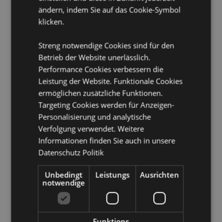
lizenziert und kann weltweit verkauft werden.
ändern, indem Sie auf das Cookie-Symbol
klicken.
Produkttressourcen:
Möchten Sie mehr über den Einkauf bei Puckator
Streng notwendige Cookies sind für den
erfahren?
Dann lesen Sie unseren
Leitfaden für
Betrieb der Website unerlässlich.
Kundeninformationen.
Performance Cookies verbessern die
Leistung der Website. Funktionale Cookies
Produktattribute
ermöglichen zusätzliche Funktionen.
Targeting Cookies werden für Anzeigen-
Mehr
Höhe 8.5cm Breite 11cm Tiefe 3cm
Personalisierung und analytische
Information
5055071511547
Verfolgung verwendet. Weitere
144
Informationen finden Sie auch in unsere
0.041000
Datenschutz Politik
Keine
Keine
Unbedingt
Leistungs
Ausrichten
notwendige
Keine
Asterix & Obelix
Funktions