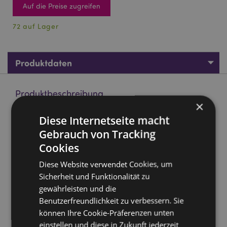
Auf die Preise zugreifen
72 auf Lager
Produktdaten
Produktbeschreibung
×
Diese Internetseite macht
Asterix Portraits PVC-Portemonnaie
Gebrauch von Tracking
Material:
PVC und Metall
Cookies
Geeignet für Bleichmittel:
Nein
Diese Website verwendet Cookies, um
Geeignet für den Trockner:
Nein
Sicherheit und Funktionalität zu
Geeignet zum Bügeln:
Nein
gewährleisten und die
Pflegehinweis:
Nur mit einem feuchten Tuch
Benutzerfreundlichkeit zu verbessern. Sie
abwischen
können Ihre Cookie-Präferenzen unten
Lizenz-Informationen:
Dieses Produkt ist vollständig
einstellen und diese in Zukunft jederzeit