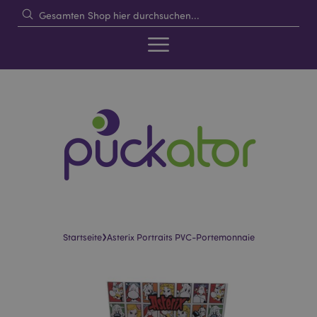
›
Startseite
Asterix Portraits PVC-Portemonnaie
Skip
Skip
to
to
the
the
end
beginning