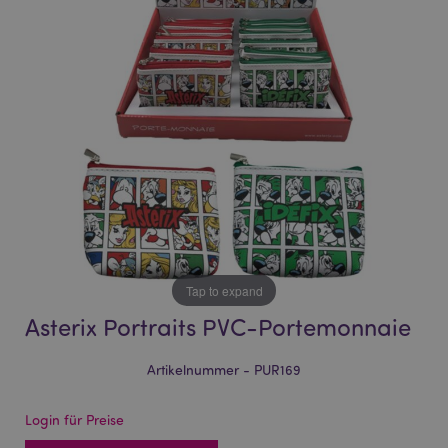
of
of
the
the
images
images
gallery
gallery
Tap to expand
Asterix Portraits PVC-Portemonnaie
Artikelnummer - PUR169
Login für Preise