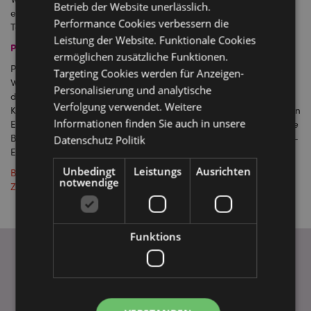
Betrieb der Website unerlässlich.
erhalten möchten, kontaktieren Sie bitte unser Kundenservice
Performance Cookies verbessern die
Team unter:
kundenservice@puckator.de
Leistung der Website. Funktionale Cookies
PayPal
ermöglichen zusätzliche Funktionen.
PayPal ist der sichere Weg Geld zu senden und zu empfangen.
Targeting Cookies werden für Anzeigen-
Wenn Sie die Ware bezahlen möchten, klicken Sie einfach auf
Personalisierung und analytische
die Bezahlungsoption Paypal. Wählen Sie als Zahlungsart Ihre
Verfolgung verwendet. Weitere
Kreditkarte, Lastschrift oder ein Bankkonto aus. Machen Sie Ihren
Informationen finden Sie auch in unsere
Einkauf sicher, indem Sie Ihre Kreditkarten-Nummer oder andere
Bankinformationen nicht offenlegen. Unsere Paypal-Empfänger-
Datenschutz Politik
eurpaypal@puckator.pl
Email lautet:
Unbedingt
Leistungs
Ausrichten
Bitte beachten Sie: Wir akzeptieren keine Schecks mehr als
notwendige
Zahlungsmittel.
Funktions
WICHTIGE INFORMATION
FAQ