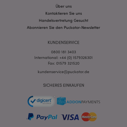
Über uns
Kontaktieren Sie uns
Handelsvertretung Gesucht
Abonnieren Sie den Puckator-Newsletter
mage-cache-storage-section-
1 T
Adobe Inc.
invalidation
www.puckator.de
KUNDENSERVICE
0800 181 3403
Datenschutzbestimmungen von Google
International: +44 (0) 1579326301
PHPSESSID
1 Ta
PHP.net
Fax: 01579 321520
Stun
.www.puckator.de
kundenservice@puckator.de
SICHERES EINKAUFEN