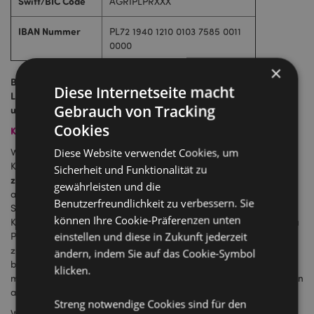
Swift/BIC Code
AGRIPLPRXXX
IBAN Nummer
PL72 1940 1210 0103 7585 0011
0000
×
Bei Banküberweisungen aus der Schweiz und anderen Nicht-EU-
Diese Internetseite macht
Ländern beachten Sie bitte die anfallende Überweisungsgebühr
Gebrauch von Tracking
und addieren Sie diese zu dem Gesamtbetrag.
Cookies
Kreditkarte
Diese Website verwendet Cookies, um
Wir von Puckator Großhandel akzeptieren alle gängigen
Visa, Visa Delta und Mastercard
ohne
Kreditarten einschließlich
,
Sicherheit und Funktionalität zu
zusätzliche Gebühren
! Wenn Sie eine Bestellung bei Puckator
gewährleisten und die
aufgeben wollen, tragen Sie bitte Ihre Daten in unser
Benutzerfreundlichkeit zu verbessern. Sie
Sicherheits-Bezahlungs-System (Opayo - Elavon) ein. Ihre
können Ihre Cookie-Präferenzen unten
Kreditkarte wird mit dem Bestellungsbetrag belastet. Sollte es zu
einstellen und diese in Zukunft jederzeit
Preisdifferenzen kommen, überweisen wir Ihnen den Betrag
zurück auf Ihr Kreditkartenkonto. Wenn Sie mit Kreditkarte
ändern, indem Sie auf das Cookie-Symbol
bezahlen möchten, aber Ihre Daten uns lieber per Telefon
klicken.
mitteilen möchten, geht das auch, indem Sie einfach diese Option
auswählen.
Streng notwendige Cookies sind für den
Wenn Sie weitere Informationen zu den Zahlungsmethoden