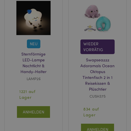
NEU
WIEDER
VORRÄTIG
Sternförmige
LED-Lampe
Swapseazzz
Nachtlicht &
Adoramals Ocean
Handy-Halter
Oktopus
Tintenfisch 2 in 1
LAMP26
Reisekissen &
Plüschtier
1221 auf
CUSH375
Lager
834 auf
ANMELDEN
Lager
ANMELDEN