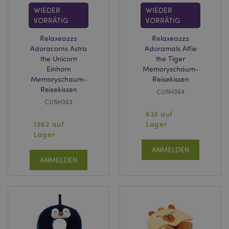
WIEDER
WIEDER
VORRÄTIG
VORRÄTIG
Relaxeazzz
Relaxeazzz
recently_viewed_product
1 T
Adobe Inc.
www.puckator.de
Adoracorns Astra
Adoramals Alfie
the Unicorn
the Tiger
Einhorn
Memoryschaum-
recently_viewed_product_previous
1 T
Adobe Inc.
Memoryschaum-
Reisekissen
www.puckator.de
Reisekissen
CUSH364
CUSH363
mage-cache-storage
1 T
Adobe Inc.
633 auf
www.puckator.de
1562 auf
Lager
Lager
ANMELDEN
ANMELDEN
searchReport-log
Sess
Adobe Inc.
www.puckator.de
TawkConnectionTime
1
tawk.to Inc.
Minu
.puckator.de
twk_idm_key
1
Tawk.to