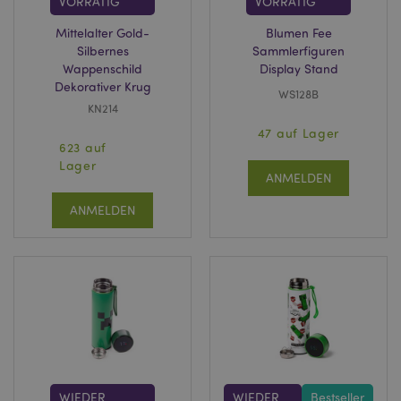
VORRÄTIG
VORRÄTIG
Mittelalter Gold-
Blumen Fee
Silbernes
Sammlerfiguren
Wappenschild
Display Stand
Dekorativer Krug
WS128B
KN214
47 auf Lager
623 auf
Lager
ANMELDEN
ANMELDEN
WIEDER
WIEDER
Bestseller