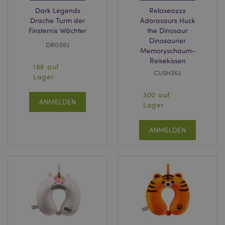
Dark Legends
Relaxeazzz
Drache Turm der
Adorasaurs Huck
Finsternis Wächter
the Dinosaur
recently_compared_product_previous
1 T
Adobe Inc.
Dinosaurier
www.puckator.de
DRG592
Memoryschaum-
Reisekissen
186 auf
section_data_ids
1 T
Adobe Inc.
CUSH362
Lager
www.puckator.de
300 auf
ANMELDEN
Lager
recently_compared_product
1 T
Adobe Inc.
ANMELDEN
www.puckator.de
product_data_storage
1 T
Adobe Inc.
www.puckator.de
form_key
1 Ta
Adobe Inc.
Stun
.www.puckator.de