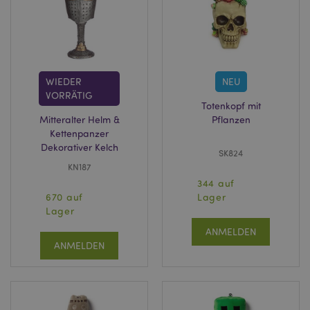
WIEDER
NEU
VORRÄTIG
Totenkopf mit
Mitteralter Helm &
Pflanzen
Kettenpanzer
Dekorativer Kelch
SK824
KN187
344 auf
670 auf
Lager
Lager
ANMELDEN
ANMELDEN