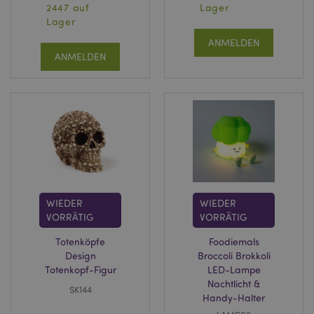
und von diesen
2447 auf
Lager
verwendet, um ein
Lager
Profil der Interessen
der Website-Besucher
ANMELDEN
zu erstellen und
relevante Anzeigen
ANMELDEN
auf anderen Websites
zu schalten. Dieses
Cookie identifiziert
Ihren Browser und Ihr
Gerät eindeutig.
HSID
2 Jahre
Dieses Cookie wird
Google LLC
von DoubleClick (im
.google.com
Besitz von Google)
gesetzt, um ein Profil
der Interessen der
Website-Besucher zu
erstellen und
relevante Anzeigen
auf anderen Websites
WIEDER
WIEDER
zu schalten.
VORRÄTIG
VORRÄTIG
NID
1 Jahr
Dieses Cookie wird
Google LLC
Totenköpfe
Foodiemals
von DoubleClick (im
.google.com
Besitz von Google)
Design
Broccoli Brokkoli
gesetzt, um ein Profil
Totenkopf-Figur
LED-Lampe
Ihrer Interessen zu
erstellen und Ihnen
Nachtlicht &
SK144
relevante Anzeigen
Handy-Halter
auf anderen Websites
zu zeigen.