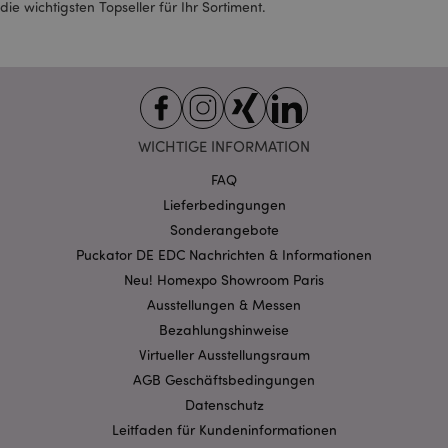
erfassen und
die wichtigsten Topseller für Ihr Sortiment.
Conversion-Raten für
gezielte Werbezwecke
zu verfolgen.
__Secure-
.google.com
1 Jahr
3PSID
__Secure-
.google.com
1 Jahr
3PSIDCC
WICHTIGE INFORMATION
FAQ
Lieferbedingungen
Sonderangebote
Puckator DE EDC Nachrichten & Informationen
Neu! Homexpo Showroom Paris
Ausstellungen & Messen
Bezahlungshinweise
Virtueller Ausstellungsraum
AGB Geschäftsbedingungen
Datenschutz
Leitfaden für Kundeninformationen