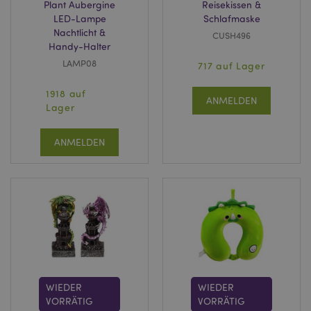
Plant Aubergine
Reisekissen &
LED-Lampe
Schlafmaske
Nachtlicht &
CUSH496
Handy-Halter
LAMP08
717 auf Lager
mage-cache-sessid
1 T
Adobe Inc.
www.puckator.de
1918 auf
ANMELDEN
Lager
ANMELDEN
X-Magento-Vary
1 Ta
Adobe Inc.
Stun
www.puckator.de
WIEDER
WIEDER
_GRECAPTCHA
6
Google LLC
VORRÄTIG
VORRÄTIG
Mon
www.google.com