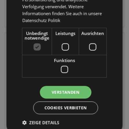
Lager
Lager
Verfolgung verwendet. Weitere
Informationen finden Sie auch in unsere
ANMELDEN
ANMELDEN
Datenschutz Politik
Unbedingt
Leistungs
Ausrichten
notwendige
Funktions
WIEDER
WIEDER
VORRÄTIG
VORRÄTIG
VERSTANDEN
Swapseazzz
Swapseazzz
Adoramals
Foodiemals Pedro
Shuggs the Shiba
the Avocado 2 in 1
COOKIES VERBIETEN
Inu Hund 2 in 1
Reisekissen &
Reisekissen &
Plüschfigur
ZEIGE DETAILS
Plüschtier
CUSH422