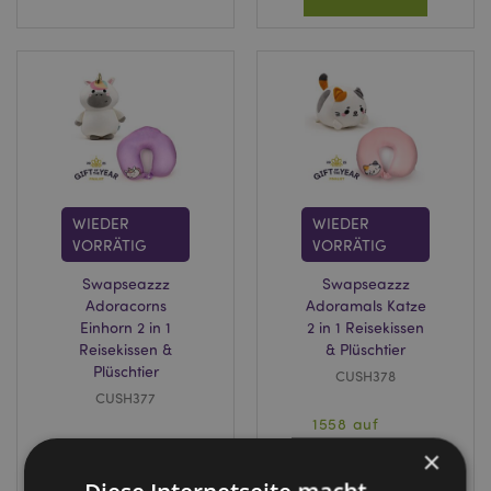
WIEDER
WIEDER
VORRÄTIG
VORRÄTIG
Swapseazzz
Swapseazzz
Adoracorns
Adoramals Katze
Einhorn 2 in 1
2 in 1 Reisekissen
Reisekissen &
& Plüschtier
Plüschtier
CUSH378
CUSH377
1558 auf
2058 auf
Lager
×
Lager