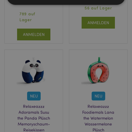
CUSH421
56 auf Lager
789 auf
Unbedingt notwendige
Leistungs
Lager
ANMELDEN
Ausrichten
Funktions
ANMELDEN
Streng-notwendige-Cookies ermöglichen
Kernfunktionen der Website wie die
Benutzeranmeldung und die Kontoverwaltung.
Ohne unbedingt notwendige cookies kann die
Website nicht richtig genutzt werden.
Provider
/
Name
Abl
Domain
CookieScriptConsent
1 Mo
CookieScript
.puckator.de
NEU
NEU
Relaxeazzz
Relaxeazzz
Adoramals Susu
Foodiemals Lana
the Panda Plüsch
the Watermelon
mage-cache-storage-section-
1 T
Adobe Inc.
Memoryschaum-
Wassermelone
invalidation
www.puckator.de
Reisekissen
Plüsch