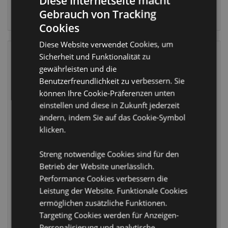
Diese Internetseite macht
ANMELDEN
Gebrauch von Tracking
ANMELDEN
Cookies
Diese Website verwendet Cookies, um
Sicherheit und Funktionalität zu
gewährleisten und die
Benutzerfreundlichkeit zu verbessern. Sie
können Ihre Cookie-Präferenzen unten
einstellen und diese in Zukunft jederzeit
ändern, indem Sie auf das Cookie-Symbol
WIEDER
WIEDER
klicken.
VORRÄTIG
VORRÄTIG
Swapseazzz
Swapseazzz
Streng notwendige Cookies sind für den
Adorasaurs
Adoramals Susu
Betrieb der Website unerlässlich.
Dinosaurier 2 in 1
the Panda 2 in 1
Performance Cookies verbessern die
Reisekissen &
Reisekissen &
Leistung der Website. Funktionale Cookies
Plüschtier
Plüschtier
ermöglichen zusätzliche Funktionen.
CUSH379
CUSH420
Targeting Cookies werden für Anzeigen-
1212 auf
580 auf
Personalisierung und analytische