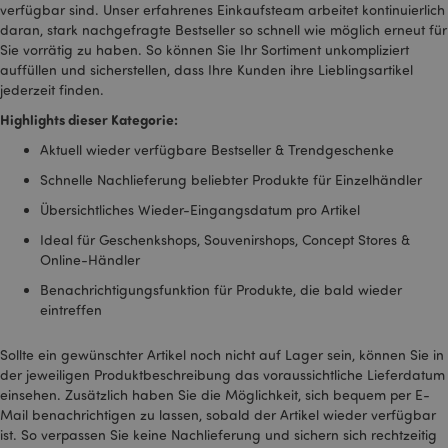
verfügbar sind. Unser erfahrenes Einkaufsteam arbeitet kontinuierlich
Sitzungscookie
gefunden wird, wird
daran, stark nachgefragte Bestseller so schnell wie möglich erneut für
er wahrscheinlich für
Sie vorrätig zu haben. So können Sie Ihr Sortiment unkompliziert
die Verwaltung des
Sitzungsstatus
auffüllen und sicherstellen, dass Ihre Kunden ihre Lieblingsartikel
verwendet.
jederzeit finden.
SSID
2 Jahre
Dieses Cookie enthält
Google LLC
Highlights dieser Kategorie:
Informationen
.google.com
darüber, wie der
Aktuell wieder verfügbare Bestseller & Trendgeschenke
Endbenutzer die
Website nutzt, sowie
Schnelle Nachlieferung beliebter Produkte für Einzelhändler
über Werbung, die der
Endbenutzer
Übersichtliches Wieder-Eingangsdatum pro Artikel
möglicherweise vor
dem Besuch dieser
Website gesehen hat.
Ideal für Geschenkshops, Souvenirshops, Concept Stores &
Online-Händler
__Secure-
.google.com
2 Jahre
1PAPISID
Benachrichtigungsfunktion für Produkte, die bald wieder
eintreffen
__Secure-
.google.com
1 Jahr
1PSID
__Secure-
.google.com
1 Jahr
Sollte ein gewünschter Artikel noch nicht auf Lager sein, können Sie in
1PSIDCC
der jeweiligen Produktbeschreibung das voraussichtliche Lieferdatum
einsehen. Zusätzlich haben Sie die Möglichkeit, sich bequem per E-
__Secure-
2 Jahre
Dieses Cookie wird
Google Inc.
3PAPISID
von Google
.google.com
Mail benachrichtigen zu lassen, sobald der Artikel wieder verfügbar
verwendet, um
ist. So verpassen Sie keine Nachlieferung und sichern sich rechtzeitig
Nutzerstatistiken zu