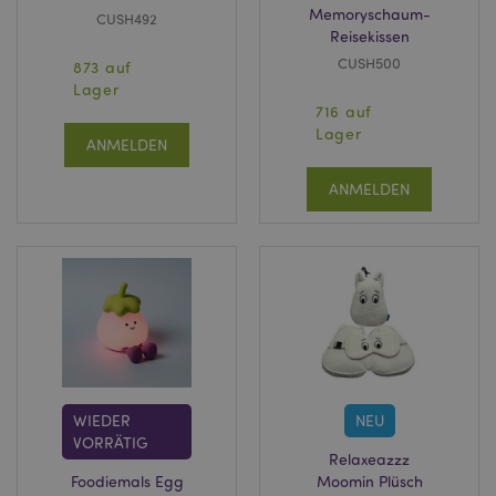
Memoryschaum-
CUSH492
Reisekissen
Datenschutzbestimmungen von Google
CUSH500
873 auf
Lager
PHPSESSID
1 Ta
PHP.net
Stun
.www.puckator.de
716 auf
Lager
ANMELDEN
ANMELDEN
mage-messages
1 Ta
Adobe Inc.
Stun
www.puckator.de
WIEDER
NEU
VORRÄTIG
Relaxeazzz
Foodiemals Egg
Moomin Plüsch