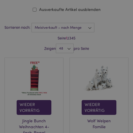
Ausverkaufte Artikel ausblenden
Sortieren nach:
Seite
1
2
3
4
5
Zeigen
pro Seite
WIEDER
WIEDER
VORRÄTIG
VORRÄTIG
Jingle Bunch
Wolf Welpen
Weihnachten 4-
Familie
fach-Regal