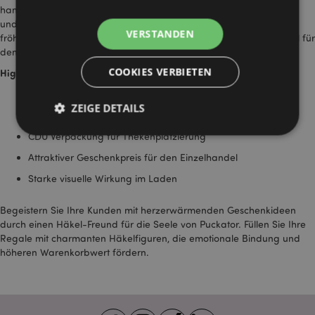
handgehäkelter Figuren kombiniert niedliches Design mit positiven
und aufbauenden Botschaften. Tierfreunde, Blumenbegleiter und
VERSTANDEN
fröhliche Lebensmittelfiguren sorgen für auffällige Geschenkartikel für
den Einzelhandel.
COOKIES VERBIETEN
Highlights dieses Sortiments:
Handgehäkelte Designs mit positiver Botschaft
ZEIGE DETAILS
Themenwelten mit Tieren, Blumen und Lebensmitteln
CDU Verpackung für Thekenplatzierung
Attraktiver Geschenkpreis für den Einzelhandel
Unbedingt notwendige
Leistungs
Starke visuelle Wirkung im Laden
Ausrichten
Funktions
Begeistern Sie Ihre Kunden mit herzerwärmenden Geschenkideen
Streng-notwendige-Cookies ermöglichen
Kernfunktionen der Website wie die
durch einen
Häkel-Freund für die Seele
von Puckator. Füllen Sie Ihre
Benutzeranmeldung und die Kontoverwaltung.
Regale mit charmanten Häkelfiguren, die emotionale Bindung und
Ohne unbedingt notwendige cookies kann die
höheren Warenkorbwert fördern.
Website nicht richtig genutzt werden.
Provider
/
Name
Abl
Domain
CookieScriptConsent
1 Mo
CookieScript