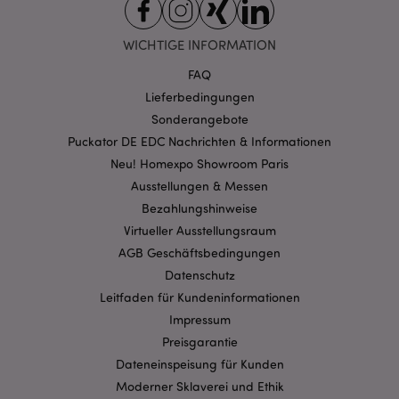
.puckator.de
WICHTIGE INFORMATION
FAQ
Lieferbedingungen
Sonderangebote
mage-cache-storage-section-
1 T
Adobe Inc.
Puckator DE EDC Nachrichten & Informationen
invalidation
www.puckator.de
Neu! Homexpo Showroom Paris
Ausstellungen & Messen
Datenschutzbestimmungen von Google
Bezahlungshinweise
PHPSESSID
1 Ta
Virtueller Ausstellungsraum
PHP.net
Stun
.www.puckator.de
AGB Geschäftsbedingungen
Datenschutz
Leitfaden für Kundeninformationen
Impressum
Preisgarantie
Dateneinspeisung für Kunden
Moderner Sklaverei und Ethik