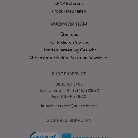
CPNP Referenz
Produktneuheiten
PUCKATOR TEAM
mage-messages
1 Ta
Adobe Inc.
Stun
www.puckator.de
Über uns
Kontaktieren Sie uns
Handelsvertretung Gesucht
Abonnieren Sie den Puckator-Newsletter
KUNDENSERVICE
0800 181 3403
mage-cache-sessid
1 T
Adobe Inc.
www.puckator.de
International: +44 (0) 1579326301
Fax: 01579 321520
kundenservice@puckator.de
SICHERES EINKAUFEN
X-Magento-Vary
1 Ta
Adobe Inc.
Stun
www.puckator.de