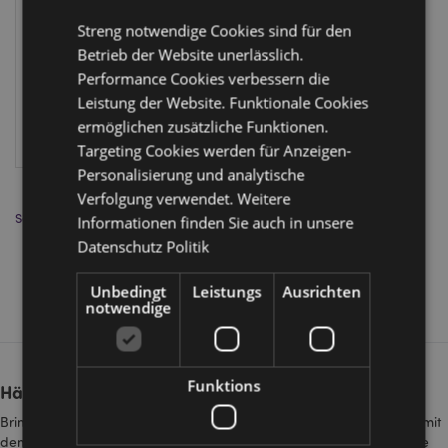
XEMO06
Streng notwendige Cookies sind für den
Betrieb der Website unerlässlich.
FÄLLIG:
24/08/2026
Performance Cookies verbessern die
Leistung der Website. Funktionale Cookies
ermöglichen zusätzliche Funktionen.
ANMELDEN
Targeting Cookies werden für Anzeigen-
Personalisierung und analytische
Verfolgung verwendet. Weitere
Sortieren nach:
Informationen finden Sie auch in unsere
Datenschutz Politik
Zeigen
pro Seite
Unbedingt
Leistungs
Ausrichten
notwendige
Funktions
Häkel-Freund für die Seele
Bringen Sie Spaß und motivierende Unterstützung in Ihr Sortiment mit
dem
Häkel-Freund für die Seele
von Puckator. Diese trendige Serie