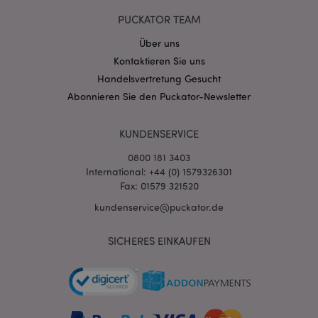
recently_viewed_product
1 T
Adobe Inc.
www.puckator.de
PUCKATOR TEAM
Über uns
recently_viewed_product_previous
1 T
Adobe Inc.
Kontaktieren Sie uns
www.puckator.de
Handelsvertretung Gesucht
Abonnieren Sie den Puckator-Newsletter
mage-cache-storage
1 T
Adobe Inc.
www.puckator.de
KUNDENSERVICE
0800 181 3403
International: +44 (0) 1579326301
searchReport-log
Sess
Adobe Inc.
Fax: 01579 321520
www.puckator.de
kundenservice@puckator.de
TawkConnectionTime
1
tawk.to Inc.
Minu
.puckator.de
SICHERES EINKAUFEN
twk_idm_key
1
Tawk.to
Minu
.puckator.de