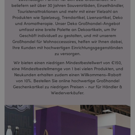
PHPSESSID
1 Ta
PHP.net
beliefern seit über 30 Jahren Souvenirläden, Einzelhändler,
Stun
.www.puckator.de
Touristenattraktionen und mehr mit einer Vielzahl an
Produkten wie Spielzeug, Trendartikel, Lizenzartikel, Deko
und Aromatherapie. Unser Deko Großhandel-Angebot
umfasst eine breite Palette an Dekoartikeln, um Ihr
Geschäft individuell zu gestalten, und mit unserem
Großhandel für Wohnaccessoires, helfen wir Ihnen dabei,
Ihre Kunden mit hochwertigen Einrichtungsgegenständen
zu versorgen.
Wir bieten einen niedrigen Mindestbestellwert von €150,
eine Mindestbestellmenge von 1 bei vielen Produkten, und
Neukunden erhalten zudem einen Willkommens-Rabatt
von 10%. Bestellen Sie online hochwertige Großhandel
Geschenkartikel zu niedrigen Preisen - nur für Händler &
mage-messages
1 Ta
Adobe Inc.
Stun
www.puckator.de
Wiederverkäufer.