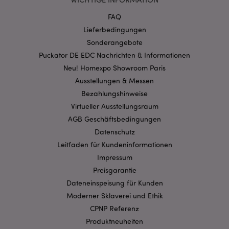
www.puckator.de
FAQ
Lieferbedingungen
section_data_ids
1 T
Adobe Inc.
Sonderangebote
www.puckator.de
Puckator DE EDC Nachrichten & Informationen
Neu! Homexpo Showroom Paris
Ausstellungen & Messen
Bezahlungshinweise
recently_compared_product
1 T
Adobe Inc.
www.puckator.de
Virtueller Ausstellungsraum
AGB Geschäftsbedingungen
product_data_storage
1 T
Adobe Inc.
www.puckator.de
Datenschutz
Leitfaden für Kundeninformationen
Impressum
Preisgarantie
form_key
1 Ta
Adobe Inc.
Stun
.www.puckator.de
Dateneinspeisung für Kunden
Moderner Sklaverei und Ethik
CPNP Referenz
Produktneuheiten