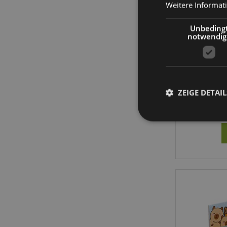
Weitere Informat
Unbeding
notwendig
Queasy
P
ZEIGE DETAIL
5
Streng-notwendige-C
Ohne unbedingt notwe
Name
CookieScriptConse