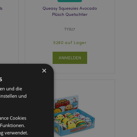
ls
Queasy Squeezies Avocado
Plüsch Quetschtier
TY927
5280 auf Lager
ANMELDEN
×
s
ten und die
instellen und
mance Cookies
 Funktionen.
ng verwendet.