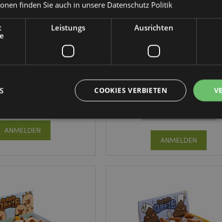
ionen finden Sie auch in unsere
Datenschutz Politik
t
Leistungs
Ausrichten
Bestseller
e
 Squeezies Adoramals
Queasy Squeezies Highland 
lüsch Quetschtier
Kuh Plüsch Quetschtier
TY929
TY930
S
COOKIES VERBIETEN
V
556 auf Lager
FÄLLIG: 16/10/2026
ANMELDEN
Unbedingt notwendige
Leistungs
Ausrichten
Funktions
ANMELDEN
ookies ermöglichen Kernfunktionen der Website wie die Benutzeranmeldung und die 
ndige cookies kann die Website nicht richtig genutzt werden.
Provider
/
Ablauf
Beschreibung
Domain
nt
1 Monat
Dieses Cookie wird vom Cookie-
CookieScript
verwendet, um die Einwilligung
.puckator.de
Besucher-Cookies zu speichern