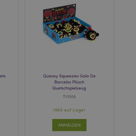
rd vom Magento 2-
heben, dass die
e Version einer
icht die
sionen derselben
orderliches Cookie
ührt wird, um seine
rglichener Produkte
nformationen zu vom
 Wunschliste
nen usw.
ets
Queasy Squeezies Galo De
verglichener
Barcelos Plüsch
Quetschspielzeug
 Produktdaten, die
TY1009
rglichene Produkte
1560 auf Lager
 um das
n im Browser zu
Seiten zu
ANMELDEN
 angesehener