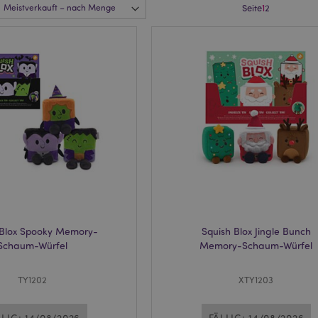
Seite
1
2
 Blox Spooky Memory-
Squish Blox Jingle Bunch
Schaum-Würfel
Memory-Schaum-Würfel
TY1202
XTY1203
LLIG: 14/08/2026
FÄLLIG: 14/08/2026