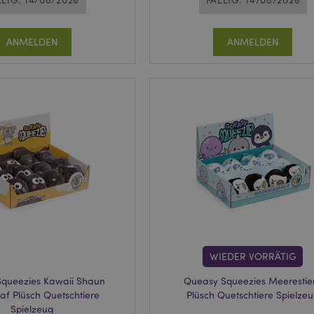
ANMELDEN
ANMELDEN
WIEDER VORRÄTIG
queezies Kawaii Shaun
Queasy Squeezies Meerestie
af Plüsch Quetschtiere
Plüsch Quetschtiere Spielze
Spielzeug