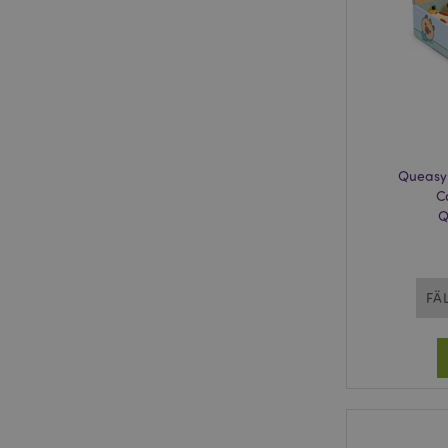
mage-cache-storage
invalidation
PHPSESSID
Queasy
C
Q
mage-messages
FÄ
mage-cache-sessid