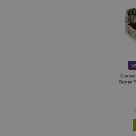
X-Magento-Vary
_GRECAPTCHA
recently_compared
section_data_ids
W
Queasy 
recently_compared
Piraten 
product_data_stora
2
form_key
recently_viewed_pr