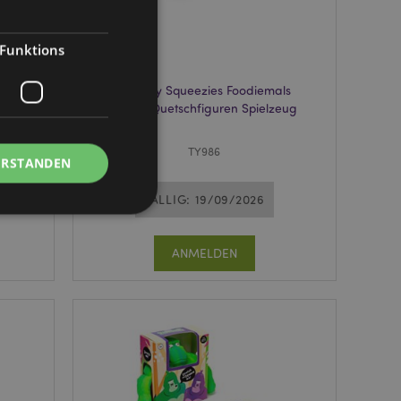
Funktions
Coo
Queasy Squeezies Foodiemals
Plüsch Quetschfiguren Spielzeug
TY986
ERSTANDEN
FÄLLIG: 19/09/2026
ANMELDEN
Kontoverwaltung.
Script.com-Dienst
seinstellungen für
. Das Cookie-Banner