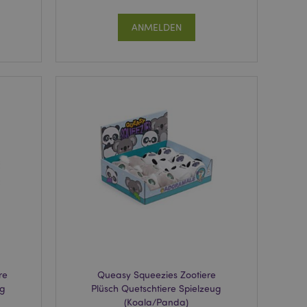
ANMELDEN
re
Queasy Squeezies Zootiere
ug
Plüsch Quetschtiere Spielzeug
(Koala/Panda)