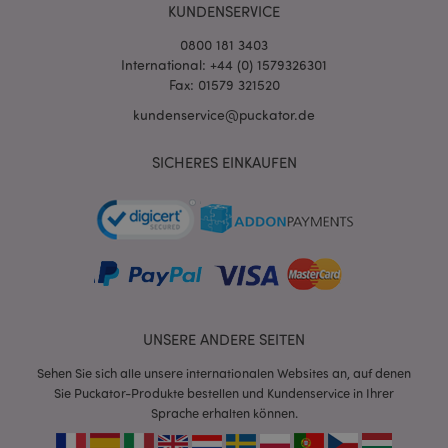
KUNDENSERVICE
0800 181 3403
International: +44 (0) 1579326301
Fax: 01579 321520
kundenservice@puckator.de
SICHERES EINKAUFEN
mage-messages
1 Ta
Adobe Inc.
Stun
www.puckator.de
UNSERE ANDERE SEITEN
Sehen Sie sich alle unsere internationalen Websites an, auf denen
mage-cache-sessid
1 T
Adobe Inc.
Sie Puckator-Produkte bestellen und Kundenservice in Ihrer
www.puckator.de
Sprache erhalten können.