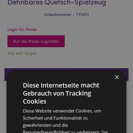
Dehnbares Quetsch-Spielzeug
Artikelnummer - TY1073
Login für Preise
Auf die Preise zugreifen
432 auf Lager
Produktdaten
×
Diese Internetseite macht
Gebrauch von Tracking
Produktbeschreibung
Cookies
Springtime Frühling Küken Dehnbares Quetsch-Spielzeug
Diese Website verwendet Cookies, um
Material:
Füllung: Gummi (TPR) und Füllung: VA Pulver
Sicherheit und Funktionalität zu
(Talkum) und Wasser (Wasser, EVA Öl und
gewährleisten und die
Zitronensäure)
Benutzerfreundlichkeit zu verbessern. Sie