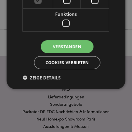
Keine
Funktions
Springtime
VERSTANDEN
COOKIES VERBIETEN
ZEIGE DETAILS
WICHTIGE INFORMATION
FAQ
Lieferbedingungen
Unbedingt notwendige
Leistungs
Sonderangebote
Ausrichten
Funktions
Puckator DE EDC Nachrichten & Informationen
Neu! Homexpo Showroom Paris
Streng-notwendige-Cookies ermöglichen
Kernfunktionen der Website wie die
Ausstellungen & Messen
Benutzeranmeldung und die Kontoverwaltung.