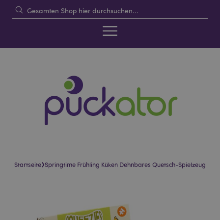
›
Startseite
Springtime Frühling Küken Dehnbares Quetsch-Spielzeug
Skip
Skip
to
to
the
the
end
beginning