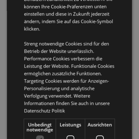
CE/UKCA gekennzeichnet:
Ja
können Ihre Cookie-Präferenzen unten
EN71:
einstellen und diese in Zukunft jederzeit
Ja
ändern, indem Sie auf das Cookie-Symbol
Nicht geeignet für:
0 - 3 Jahre
klicken.
Saisonaler Feiertag/ festlicher Anlass:
Ostern
Streng notwendige Cookies sind für den
Produkttressourcen:
Betrieb der Website unerlässlich.
Möchten Sie mehr über den Einkauf bei Puckator
Performance Cookies verbessern die
erfahren?
Dann lesen Sie unseren
Leitfaden für
Leistung der Website. Funktionale Cookies
Kundeninformationen.
ermöglichen zusätzliche Funktionen.
Targeting Cookies werden für Anzeigen-
Produktattribute
Personalisierung und analytische
Verfolgung verwendet. Weitere
Mehr
Höhe 6cm Breite 6.5cm
Informationen finden Sie auch in unsere
Information
5056848200978
Datenschutz Politik
144
0.098000
Unbedingt
Leistungs
Ausrichten
notwendige
Keine
Keine