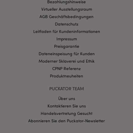
Bezahlungshinweise
Ohne unbedingt notwendige cookies kann die
Website nicht richtig genutzt werden.
Virtueller Ausstellungsraum
Provider
/
AGB Geschäftsbedingungen
Name
Abl
Domain
Datenschutz
CookieScriptConsent
1 Mo
CookieScript
Leitfaden für Kundeninformationen
.puckator.de
Impressum
Preisgarantie
Dateneinspeisung für Kunden
Moderner Sklaverei und Ethik
CPNP Referenz
mage-cache-storage-section-
1 T
Produktneuheiten
Adobe Inc.
invalidation
www.puckator.de
PUCKATOR TEAM
Über uns
Datenschutzbestimmungen von Google
Kontaktieren Sie uns
PHPSESSID
1 Ta
PHP.net
Handelsvertretung Gesucht
Stun
.www.puckator.de
Abonnieren Sie den Puckator-Newsletter