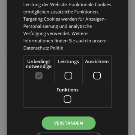
Geschenktüte (L)
Leistung der Website. Funktionale Cookies
XGBAG128A
XGBAG130A
ermöglichen zusätzliche Funktionen.
564 auf
Targeting Cookies werden für Anzeigen-
1332 auf
Lager
Personalisierung und analytische
Lager
Verfolgung verwendet. Weitere
ANMELDEN
Informationen finden Sie auch in unsere
ANMELDEN
Datenschutz Politik
Unbedingt
Leistungs
Ausrichten
notwendige
Funktions
Lisa Parker Kleine
VERSTANDEN
Helfer
Weihnachten