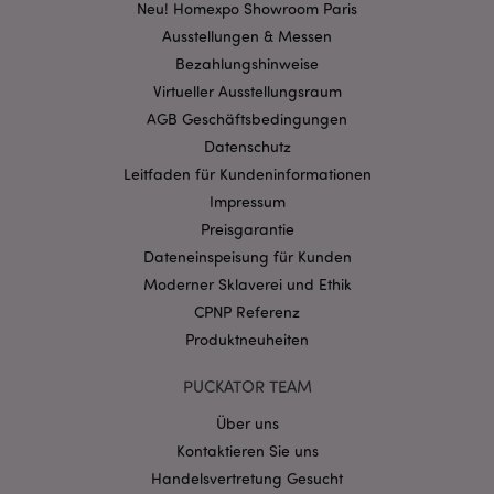
Neu! Homexpo Showroom Paris
Ausstellungen & Messen
Bezahlungshinweise
_GRECAPTCHA
6
Google LLC
Mon
www.google.com
Virtueller Ausstellungsraum
AGB Geschäftsbedingungen
Datenschutz
Leitfaden für Kundeninformationen
recently_compared_product_previous
1 T
Adobe Inc.
www.puckator.de
Impressum
Preisgarantie
section_data_ids
1 T
Dateneinspeisung für Kunden
Adobe Inc.
www.puckator.de
Moderner Sklaverei und Ethik
CPNP Referenz
Produktneuheiten
recently_compared_product
1 T
Adobe Inc.
PUCKATOR TEAM
www.puckator.de
Über uns
product_data_storage
1 T
Adobe Inc.
Kontaktieren Sie uns
www.puckator.de
Handelsvertretung Gesucht