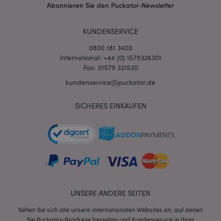
Abonnieren Sie den Puckator-Newsletter
form_key
1 Ta
Adobe Inc.
KUNDENSERVICE
Stun
.www.puckator.de
0800 181 3403
International: +44 (0) 1579326301
Fax: 01579 321520
recently_viewed_product
1 T
kundenservice@puckator.de
Adobe Inc.
www.puckator.de
SICHERES EINKAUFEN
recently_viewed_product_previous
1 T
Adobe Inc.
www.puckator.de
mage-cache-storage
1 T
Adobe Inc.
www.puckator.de
UNSERE ANDERE SEITEN
searchReport-log
Sess
Adobe Inc.
Sehen Sie sich alle unsere internationalen Websites an, auf denen
www.puckator.de
Sie Puckator-Produkte bestellen und Kundenservice in Ihrer