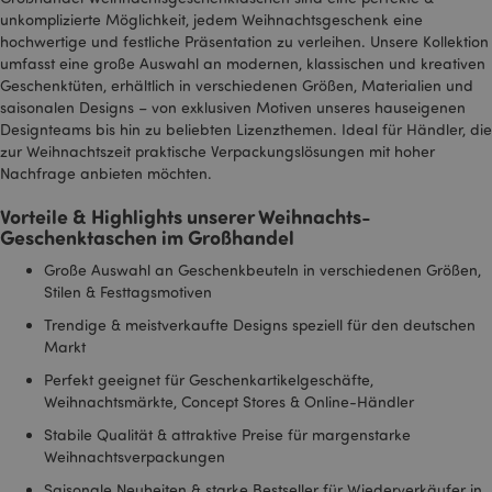
unkomplizierte Möglichkeit, jedem Weihnachtsgeschenk eine
hochwertige und festliche Präsentation zu verleihen. Unsere Kollektion
mage-cache-storage-section-
1 T
umfasst eine große Auswahl an modernen, klassischen und kreativen
Adobe Inc.
invalidation
www.puckator.de
Geschenktüten, erhältlich in verschiedenen Größen, Materialien und
saisonalen Designs – von exklusiven Motiven unseres hauseigenen
Designteams bis hin zu beliebten Lizenzthemen. Ideal für Händler, die
zur Weihnachtszeit praktische Verpackungslösungen mit hoher
Datenschutzbestimmungen von Google
Nachfrage anbieten möchten.
PHPSESSID
1 Ta
PHP.net
Stun
.www.puckator.de
Vorteile & Highlights unserer Weihnachts-
Geschenktaschen im Großhandel
Große Auswahl an Geschenkbeuteln in verschiedenen Größen,
Stilen & Festtagsmotiven
Trendige & meistverkaufte Designs speziell für den deutschen
Markt
Perfekt geeignet für Geschenkartikelgeschäfte,
Weihnachtsmärkte, Concept Stores & Online-Händler
Stabile Qualität & attraktive Preise für margenstarke
Weihnachtsverpackungen
Saisonale Neuheiten & starke Bestseller für Wiederverkäufer in