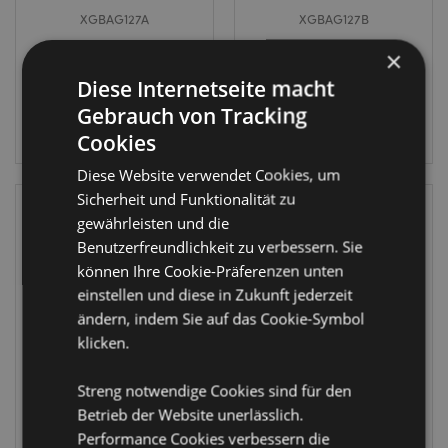
XGBAG127A
XGBAG127B
×
2856 auf
3144 auf
Lager
Diese Internetseite macht
Lager
Gebrauch von Tracking
ANMELDEN
ANMELDEN
Cookies
Diese Website verwendet Cookies, um
Sicherheit und Funktionalität zu
gewährleisten und die
Benutzerfreundlichkeit zu verbessern. Sie
können Ihre Cookie-Präferenzen unten
einstellen und diese in Zukunft jederzeit
ändern, indem Sie auf das Cookie-Symbol
klicken.
WIEDER
VORRÄTIG
Lisa Parker Kleine
Streng notwendige Cookies sind für den
Gonk
Helfer
Betrieb der Website unerlässlich.
Weihnachten
Weihnachten
Geschenktüte (L)
Performance Cookies verbessern die
Katzen