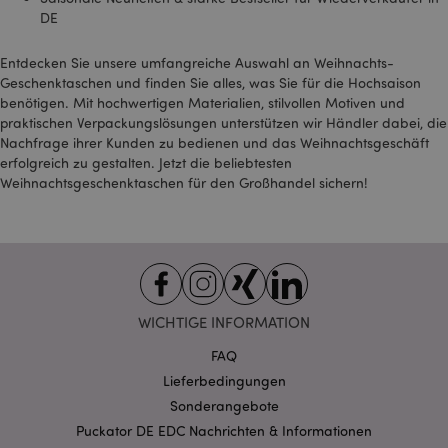
mage-messages
1 Ta
Adobe Inc.
Stun
DE
www.puckator.de
Entdecken Sie unsere umfangreiche Auswahl an Weihnachts-
Geschenktaschen und finden Sie alles, was Sie für die Hochsaison
benötigen. Mit hochwertigen Materialien, stilvollen Motiven und
praktischen Verpackungslösungen unterstützen wir Händler dabei, die
Nachfrage ihrer Kunden zu bedienen und das Weihnachtsgeschäft
erfolgreich zu gestalten. Jetzt die beliebtesten
Weihnachtsgeschenktaschen für den Großhandel sichern!
mage-cache-sessid
1 T
Adobe Inc.
www.puckator.de
WICHTIGE INFORMATION
X-Magento-Vary
1 Ta
Adobe Inc.
Stun
www.puckator.de
FAQ
Lieferbedingungen
Sonderangebote
Puckator DE EDC Nachrichten & Informationen