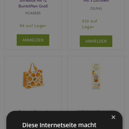
Stiftebox mit 12
mit 3 Duftölen
Buntstiften Groß
OILP42
PCASE85
923 auf
96 auf Lager
Lager
ANMELDEN
ANMELDEN
Autumn Harvest
Autumn Harvest
×
Herbst Kürbis
Herbst Kürbis
Wiederverwendbare
Recycelte ABS
Diese Internetseite macht
Einkaufstasche
Kugelschreiber