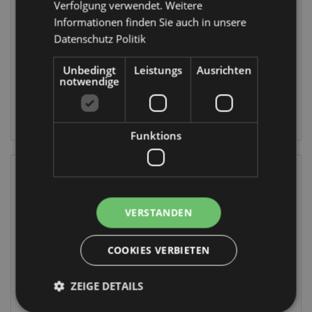
Verfolgung verwendet. Weitere
Badebombe in
Lunch
Informationen finden Sie auch in unsere
Geschenkbox
COOLB130
Datenschutz Politik
BATH86
203 auf
Unbedingt
Leistungs
Ausrichten
1032 auf
Lager
notwendige
Lager
ANMELDEN
ANMELDEN
Funktions
VERSTANDEN
COOKIES VERBIETEN
IM SALE
IM SALE
ZEIGE DETAILS
Autumn Harvest
Autumn Harvest
Herbst Kürbis
Herbst Kürbis