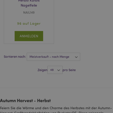
Herbst Kürbis
Nagelfeile
Datenschutzbestimmungen von Google
NAIL149
PHPSESSID
1 Ta
PHP.net
Stun
.www.puckator.de
96 auf Lager
ANMELDEN
Sortieren nach:
Zeigen
pro Seite
mage-messages
1 Ta
Adobe Inc.
Stun
www.puckator.de
Autumn Harvest - Herbst
Feiern Sie die Wärme und den Charme des Herbstes mit der Autumn-
Harvest-Großhandelskollektion von Puckator DE. Diese saisonale