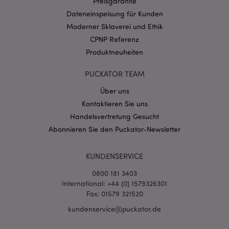
Preisgarantie
Dateneinspeisung für Kunden
Moderner Sklaverei und Ethik
recently_viewed_product
1 T
Adobe Inc.
CPNP Referenz
www.puckator.de
Produktneuheiten
recently_viewed_product_previous
1 T
Adobe Inc.
PUCKATOR TEAM
www.puckator.de
Über uns
Kontaktieren Sie uns
mage-cache-storage
1 T
Adobe Inc.
www.puckator.de
Handelsvertretung Gesucht
Abonnieren Sie den Puckator-Newsletter
KUNDENSERVICE
searchReport-log
Sess
Adobe Inc.
www.puckator.de
0800 181 3403
International: +44 (0) 1579326301
TawkConnectionTime
1
tawk.to Inc.
Fax: 01579 321520
Minu
.puckator.de
kundenservice@puckator.de
twk_idm_key
1
Tawk.to
Minu
.puckator.de