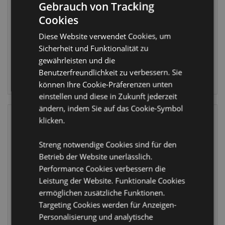
Gebrauch von Tracking
3er-Set
NWBAG89
Cookies
PENS39
831 auf
Diese Website verwendet Cookies, um
Lager
1452 auf
Sicherheit und Funktionalität zu
Lager
gewährleisten und die
ANMELDEN
Benutzerfreundlichkeit zu verbessern. Sie
ANMELDEN
können Ihre Cookie-Präferenzen unten
einstellen und diese in Zukunft jederzeit
ändern, indem Sie auf das Cookie-Symbol
klicken.
Streng notwendige Cookies sind für den
Betrieb der Website unerlässlich.
Performance Cookies verbessern die
Leistung der Website. Funktionale Cookies
IM SALE
IM SALE
ermöglichen zusätzliche Funktionen.
Autumn Harvest
Autumn Harvest
Targeting Cookies werden für Anzeigen-
Herbst Kürbis
Herbst Kürbis
Personalisierung und analytische
Kürbisförmige
RPET Kühltasche