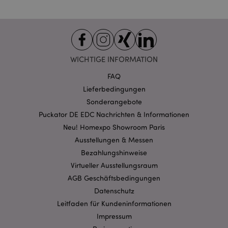
recently_compared_product_previous
1 T
Adobe Inc.
www.puckator.de
WICHTIGE INFORMATION
section_data_ids
1 T
Adobe Inc.
www.puckator.de
FAQ
Lieferbedingungen
Sonderangebote
Puckator DE EDC Nachrichten & Informationen
recently_compared_product
1 T
Adobe Inc.
Neu! Homexpo Showroom Paris
www.puckator.de
Ausstellungen & Messen
product_data_storage
1 T
Bezahlungshinweise
Adobe Inc.
www.puckator.de
Virtueller Ausstellungsraum
AGB Geschäftsbedingungen
Datenschutz
form_key
1 Ta
Adobe Inc.
Leitfaden für Kundeninformationen
Stun
.www.puckator.de
Impressum