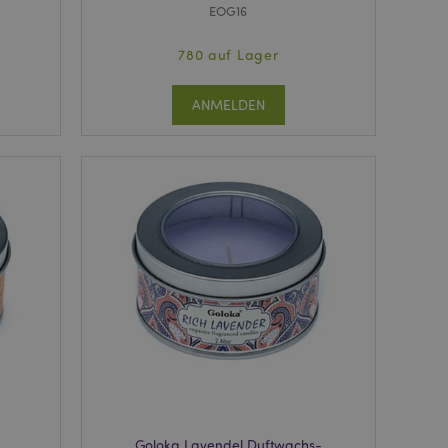
EOG16
780 auf Lager
ANMELDEN
Goloka Lavendel Duftwachs-