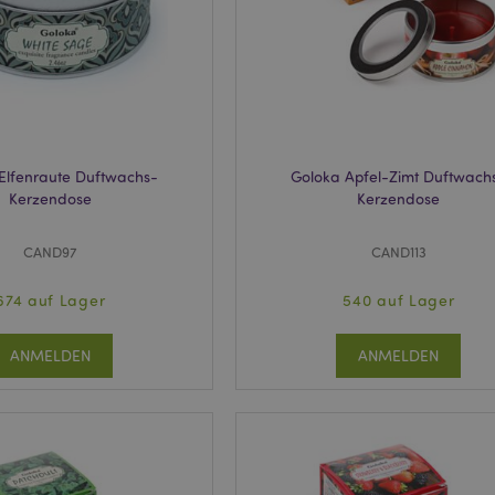
1 Tag 16
Das X-Magento-Vary-Cookie wi
Adobe Inc.
Stunden
System verwendet, um hervorzu
www.puckator.de
von einem Benutzer angefordert
Seite geändert wurde. Es ermögl
Speicherung verschiedener Ver
Seite im Cache, z. B. Varnish.
6
Google reCAPTCHA setzt ein erf
Google LLC
Monate
(_GRECAPTCHA), wenn es ausgef
www.google.com
Risikoanalyse bereitzustellen.
Elfenraute Duftwachs-
Goloka Apfel-Zimt Duftwach
_product_previous
1 Tag
Speichert Produkt-IDs zuvor ve
Adobe Inc.
zur einfachen Navigation.
www.puckator.de
Kerzendose
Kerzendose
1 Tag
Speichert kundenspezifische I
Adobe Inc.
Käufer initiierten Aktionen wie
www.puckator.de
CAND97
CAND113
anzeigen, Checkout-Informatio
_product
1 Tag
Speichert Produkt-IDs kürzlich 
Adobe Inc.
674 auf Lager
540 auf Lager
Produkte.
www.puckator.de
ge
1 Tag
Speichert die Konfiguration für
Adobe Inc.
ANMELDEN
ANMELDEN
sich auf zuletzt angezeigte / ve
www.puckator.de
beziehen.
1 Tag 16
Dieses Cookie wird verwendet,
Adobe Inc.
Stunden
Zwischenspeichern von Inhalte
.www.puckator.de
erleichtern und das Laden von 
beschleunigen.
oduct
1 Tag
Speichert Produkt-IDs kürzlich
Adobe Inc.