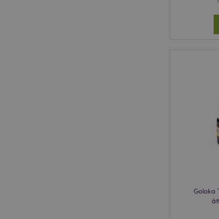
Goloka 
ät