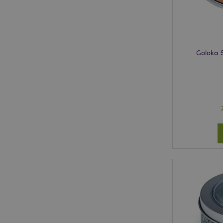
mage-cache-storage
invalidation
Goloka 
PHPSESSID
mage-messages
mage-cache-sessid