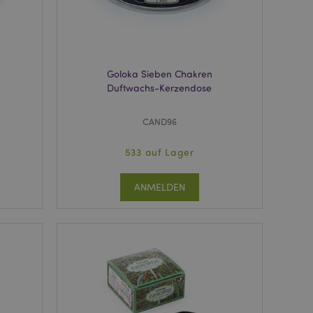
rdnungsgemäß
 um das
n im Browser zu
Seiten zu
Goloka Sieben Chakren
eneriert wird, die
Duftwachs-Kerzendose
ies ist eine
erwalten von
endet wird.
m eine zufällig
CAND96
se, wie sie
e spezifisch sein.
e Beibehaltung des
533 auf Lager
zer zwischen den
ANMELDEN
andere
nutzer angezeigt
mmungsnachricht
gen. Die Nachricht
 nachdem sie dem
e Bereinigung des
Wenn das Cookie von
t wird, bereinigt
peicher und setzt