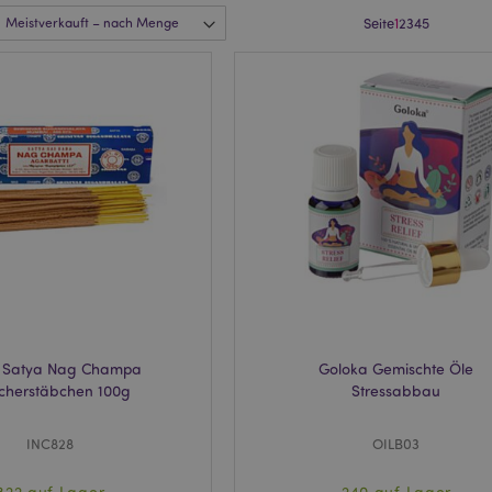
Seite
1
2
3
4
5
6 Satya Nag Champa
Goloka Gemischte Öle
cherstäbchen 100g
Stressabbau
INC828
OILB03
822 auf Lager
240 auf Lager