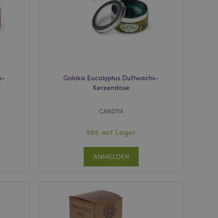
rd vom Magento 2-
heben, dass die
e Version einer
icht die
sionen derselben
orderliches Cookie
ührt wird, um seine
s-
Goloka Eucalyptus Duftwachs-
rglichener Produkte
Kerzendose
nformationen zu vom
 Wunschliste
CAND114
nen usw.
verglichener
585 auf Lager
 Produktdaten, die
ANMELDEN
rglichene Produkte
 um das
n im Browser zu
Seiten zu
 angesehener