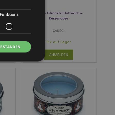
s-
Goloka Citronella Duftwachs-
Funktions
Kerzendose
CAND91
162 auf Lager
ERSTANDEN
ANMELDEN
Kontoverwaltung.
Script.com-Dienst
seinstellungen für
. Das Cookie-Banner