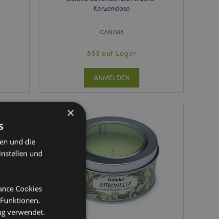
Kerzendose
CAND88
853 auf Lager
ANMELDEN
×
s
ten und die
instellen und
mance Cookies
 Funktionen.
ng verwendet.