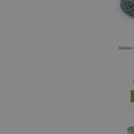
X-Magento-Vary
_GRECAPTCHA
Goloka 
recently_compared
section_data_ids
recently_compared
product_data_stora
form_key
recently_viewed_pr