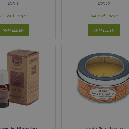
EOG19
EOG20
636 auf Lager
744 auf Lager
ANMELDEN
ANMELDEN
avendel Ätherisches Öl
Goloka Nag Champa