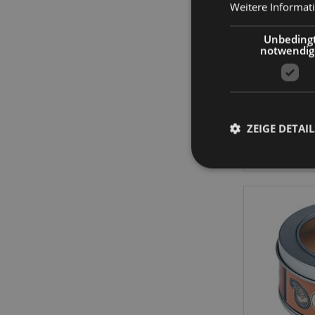
Weitere Informat
Golok
Unbeding
notwendig
ZEIGE DETAIL
Streng-notwendige-C
Ohne unbedingt notwe
Name
CookieScriptConse