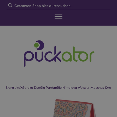
›
Startseite
Goloka Duftöle Parfumöle Himalaya Weisser Moschus 10ml
Skip
Skip
to
to
the
the
end
beginning