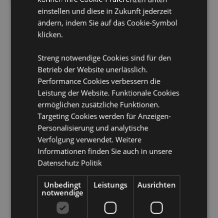
Möchten Sie mehr über den Einkauf bei Puckator
einstellen und diese in Zukunft jederzeit
erfahren?
Dann lesen Sie unseren
Leitfaden für
ändern, indem Sie auf das Cookie-Symbol
Kundeninformationen.
klicken.
Streng notwendige Cookies sind für den
Betrieb der Website unerlässlich.
Performance Cookies verbessern die
Leistung der Website. Funktionale Cookies
ermöglichen zusätzliche Funktionen.
Produktattribute
Targeting Cookies werden für Anzeigen-
Personalisierung und analytische
Mehr
Höhe 6.5cmBreite 2cmTiefe 2cm
Verfolgung verwendet. Weitere
Information
8906051435414
Informationen finden Sie auch in unsere
288
Datenschutz Politik
0.065000
Keine
Unbedingt
Leistungs
Ausrichten
notwendige
Keine
Keine