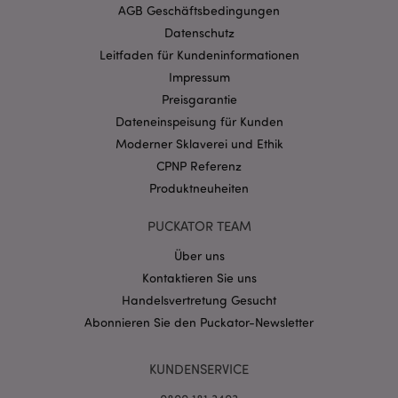
Website nicht richtig genutzt werden.
AGB Geschäftsbedingungen
Provider
/
Datenschutz
Name
Abl
Domain
Leitfaden für Kundeninformationen
CookieScriptConsent
1 Mo
CookieScript
Impressum
.puckator.de
Preisgarantie
Dateneinspeisung für Kunden
Moderner Sklaverei und Ethik
CPNP Referenz
Produktneuheiten
mage-cache-storage-section-
1 T
Adobe Inc.
invalidation
www.puckator.de
PUCKATOR TEAM
Über uns
Kontaktieren Sie uns
Datenschutzbestimmungen von Google
Handelsvertretung Gesucht
PHPSESSID
1 Ta
PHP.net
Stun
.www.puckator.de
Abonnieren Sie den Puckator-Newsletter
KUNDENSERVICE