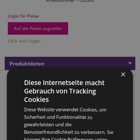
Artikelnummer - OILG02
Login für Preise
Auf die Preise zugreifen
1356 auf Lager
Produktdaten
×
Diese Internetseite macht
Produktbeschreibung
Gebrauch von Tracking
Cookies
Goloka Duftöle Parfumöle Himalaya Weisser Moschus 10ml
Material:
Duftöle
Diese Website verwendet Cookies, um
Zur Verwendung mit:
Sicherheit und Funktionalität zu
Ölbrenner, Lampenringe,
Duftstäbchen und getrocknete Blumen.
gewährleisten und die
Benutzerfreundlichkeit zu verbessern. Sie
Produkttressourcen:
können Ihre Cookie-Präferenzen unten