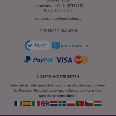
0800 181 3403
International: +44 (0) 1579326301
Fax: 01579 321520
kundenservice@puckator.de
SICHERES EINKAUFEN
mage-messages
1 Ta
Adobe Inc.
Stun
www.puckator.de
UNSERE ANDERE SEITEN
Sehen Sie sich alle unsere internationalen Websites an, auf denen
Sie Puckator-Produkte bestellen und Kundenservice in Ihrer
mage-cache-sessid
1 T
Adobe Inc.
Sprache erhalten können.
www.puckator.de