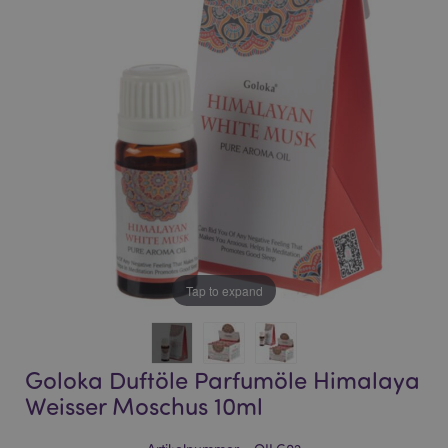
of
of
the
the
images
images
gallery
gallery
Tap to expand
Goloka Duftöle Parfumöle Himalaya
Weisser Moschus 10ml