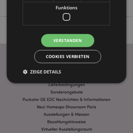
Goloka
Funktions
VERSTANDEN
COOKIES VERBIETEN
WICHTIGE INFORMATION
ZEIGE DETAILS
FAQ
Lieferbedingungen
Sonderangebote
Unbedingt notwendige
Leistungs
Puckator DE EDC Nachrichten & Informationen
Ausrichten
Funktions
Neu! Homexpo Showroom Paris
Ausstellungen & Messen
Streng-notwendige-Cookies ermöglichen
Kernfunktionen der Website wie die
Bezahlungshinweise
Benutzeranmeldung und die Kontoverwaltung.
Ohne unbedingt notwendige cookies kann die
Virtueller Ausstellungsraum