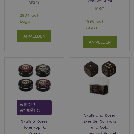
2er-Set 60ml
SK279
JAR74
2904 auf
Lager
1998 auf
Lager
ANMELDEN
ANMELDEN
WIEDER
VORRÄTIG
Skulls and Roses
Skulls & Roses
2-er Set Schwarz
Totenkopf &
und Gold
Rosen
Totenkopf Würfel