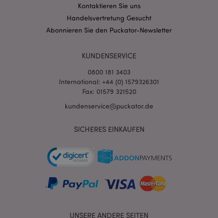
Kontaktieren Sie uns
Handelsvertretung Gesucht
recently_viewed_product_previous
1 T
Adobe Inc.
www.puckator.de
Abonnieren Sie den Puckator-Newsletter
mage-cache-storage
1 T
Adobe Inc.
KUNDENSERVICE
www.puckator.de
0800 181 3403
International: +44 (0) 1579326301
Fax: 01579 321520
kundenservice@puckator.de
searchReport-log
Sess
Adobe Inc.
www.puckator.de
SICHERES EINKAUFEN
TawkConnectionTime
1
tawk.to Inc.
Minu
.puckator.de
twk_idm_key
1
Tawk.to
Minu
.puckator.de
UNSERE ANDERE SEITEN