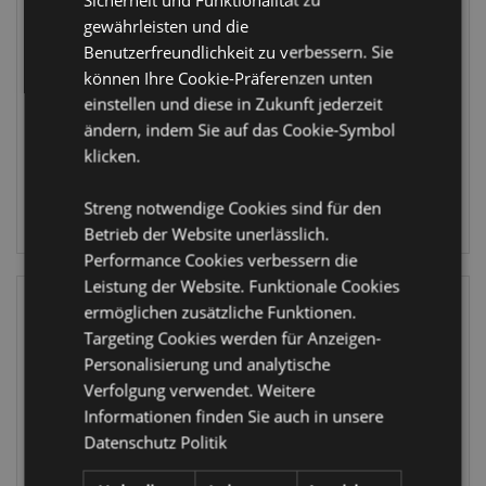
Totenkopf &
Totenkopf &
gewährleisten und die
Rosen
Rosen Notizbuch
Magnetische
A5 Liniert
Benutzerfreundlichkeit zu verbessern. Sie
Lesezeichen Set
Recyclingpapier
können Ihre Cookie-Präferenzen unten
BOOK45
MEMO153
einstellen und diese in Zukunft jederzeit
ändern, indem Sie auf das Cookie-Symbol
2904 auf
762 auf
klicken.
Lager
Lager
Streng notwendige Cookies sind für den
ANMELDEN
ANMELDEN
Betrieb der Website unerlässlich.
Performance Cookies verbessern die
Leistung der Website. Funktionale Cookies
ermöglichen zusätzliche Funktionen.
Targeting Cookies werden für Anzeigen-
Personalisierung und analytische
Verfolgung verwendet. Weitere
Informationen finden Sie auch in unsere
Datenschutz Politik
Skulls & Roses
Skulls & Roses