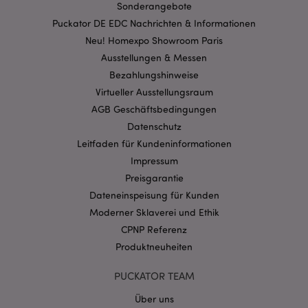
Sonderangebote
section_data_ids
1 T
Puckator DE EDC Nachrichten & Informationen
Adobe Inc.
www.puckator.de
Neu! Homexpo Showroom Paris
Ausstellungen & Messen
Bezahlungshinweise
Virtueller Ausstellungsraum
recently_compared_product
1 T
Adobe Inc.
AGB Geschäftsbedingungen
www.puckator.de
Datenschutz
product_data_storage
1 T
Adobe Inc.
Leitfaden für Kundeninformationen
www.puckator.de
Impressum
Preisgarantie
Dateneinspeisung für Kunden
form_key
1 Ta
Adobe Inc.
Moderner Sklaverei und Ethik
Stun
.www.puckator.de
CPNP Referenz
Produktneuheiten
PUCKATOR TEAM
recently_viewed_product
1 T
Adobe Inc.
www.puckator.de
Über uns