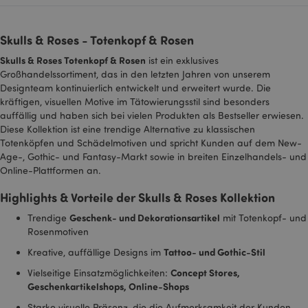
Skulls & Roses - Totenkopf & Rosen
Skulls & Roses Totenkopf & Rosen
ist ein exklusives
Großhandelssortiment, das in den letzten Jahren von unserem
Designteam kontinuierlich entwickelt und erweitert wurde. Die
kräftigen, visuellen Motive im Tätowierungsstil sind besonders
auffällig und haben sich bei vielen Produkten als Bestseller erwiesen.
Diese Kollektion ist eine trendige Alternative zu klassischen
Totenköpfen und Schädelmotiven und spricht Kunden auf dem New-
Age-, Gothic- und Fantasy-Markt sowie in breiten Einzelhandels- und
Online-Plattformen an.
mage-messages
1 Ta
Adobe Inc.
Stun
www.puckator.de
Highlights & Vorteile der Skulls & Roses Kollektion
Geschenk- und Dekorationsartikel
Trendige
mit Totenkopf- und
Rosenmotiven
Tattoo- und Gothic-Stil
Kreative, auffällige Designs im
Concept Stores,
Vielseitige Einsatzmöglichkeiten:
Geschenkartikelshops, Online-Shops
mage-cache-sessid
1 T
Adobe Inc.
Starke visuelle Präsenz, die die Aufmerksamkeit der Kunden