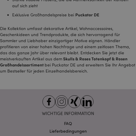
www.puckator.de
auf sich zieht
Puckator DE
Exklusive Großhandelspreise bei
Die Kollektion umfasst dekorative Artikel, Wohnaccessoires,
Geschenkideen und Trendprodukte, die sich hervorragend für
X-Magento-Vary
1 Ta
Adobe Inc.
Sammler und Liebhaber einzigartiger Motive eignen. Händler
Stun
www.puckator.de
profitieren von einer hohen Nachfrage und einem zeitlosen Thema,
das das ganze Jahr über relevant bleibt. Entdecken Sie jetzt die
Skulls & Roses Totenkopf & Rosen
meistverkauften Artikel aus dem
Großhandelssortiment
bei Puckator DE und erweitern Sie Ihr Angebot
um Bestseller für jeden Einzelhandelsbereich.
_GRECAPTCHA
6
Google LLC
Mon
www.google.com
WICHTIGE INFORMATION
FAQ
recently_compared_product_previous
1 T
Adobe Inc.
www.puckator.de
Lieferbedingungen