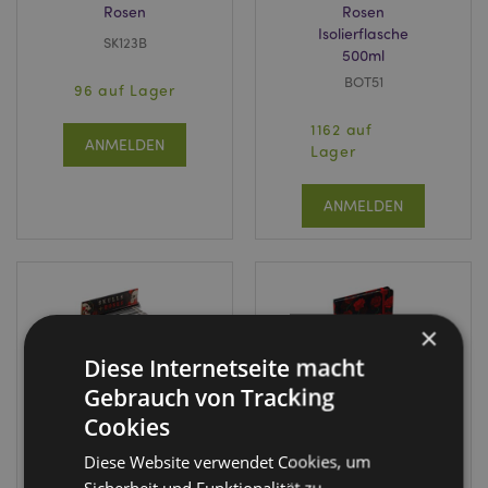
Rosen
Rosen
Isolierflasche
SK123B
500ml
BOT51
96 auf Lager
1162 auf
ANMELDEN
Lager
ANMELDEN
×
Diese Internetseite macht
Gebrauch von Tracking
Cookies
Diese Website verwendet Cookies, um
Skulls & Roses
Skulls & Roses
Sicherheit und Funktionalität zu