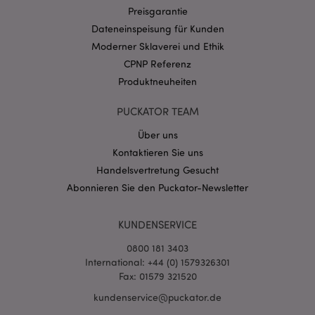
Preisgarantie
CookieScriptConsent
1 Mo
CookieScript
Dateneinspeisung für Kunden
.puckator.de
Moderner Sklaverei und Ethik
CPNP Referenz
Produktneuheiten
PUCKATOR TEAM
mage-cache-storage-section-
1 T
Adobe Inc.
Über uns
invalidation
www.puckator.de
Kontaktieren Sie uns
Handelsvertretung Gesucht
Abonnieren Sie den Puckator-Newsletter
Datenschutzbestimmungen von Google
PHPSESSID
1 Ta
PHP.net
Stun
.www.puckator.de
KUNDENSERVICE
0800 181 3403
International: +44 (0) 1579326301
Fax: 01579 321520
kundenservice@puckator.de