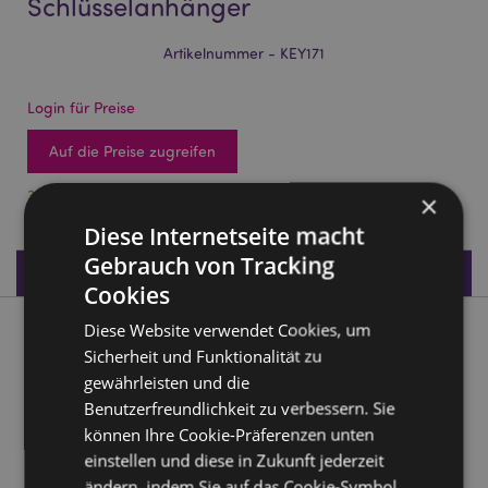
Schlüsselanhänger
Artikelnummer - KEY171
Login für Preise
Auf die Preise zugreifen
3048 auf Lager
×
Diese Internetseite macht
Gebrauch von Tracking
Produktdaten
Cookies
Diese Website verwendet Cookies, um
Produktbeschreibung
Sicherheit und Funktionalität zu
gewährleisten und die
Skulls & Roses Totenkopf & Rosen Schlüsselanhänger
Benutzerfreundlichkeit zu verbessern. Sie
Material:
Harz und Metall
können Ihre Cookie-Präferenzen unten
einstellen und diese in Zukunft jederzeit
Produkttressourcen:
ändern, indem Sie auf das Cookie-Symbol