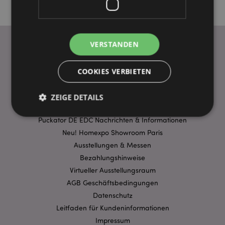
VERSTANDEN
WICHTIGE INFORMATION
COOKIES VERBIETEN
FAQ
Lieferbedingungen
ZEIGE DETAILS
Sonderangebote
Puckator DE EDC Nachrichten & Informationen
Neu! Homexpo Showroom Paris
Unbedingt notwendige
Leistungs
Ausstellungen & Messen
Ausrichten
Funktions
Bezahlungshinweise
Streng-notwendige-Cookies ermöglichen
Virtueller Ausstellungsraum
Kernfunktionen der Website wie die
AGB Geschäftsbedingungen
Benutzeranmeldung und die Kontoverwaltung.
Ohne unbedingt notwendige cookies kann die
Datenschutz
Website nicht richtig genutzt werden.
Leitfaden für Kundeninformationen
Provider
/
Impressum
Name
Abl
Domain