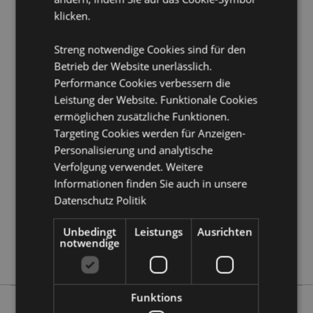
Möchten Sie mehr über den Einkauf bei Puckator
klicken.
erfahren?
Dann lesen Sie unseren
Leitfaden für
Kundeninformationen.
Streng notwendige Cookies sind für den
Betrieb der Website unerlässlich.
Performance Cookies verbessern die
Produktattribute
Leistung der Website. Funktionale Cookies
Mehr
Höhe 3.5cm Breite 3cm Tiefe 4cm
ermöglichen zusätzliche Funktionen.
Information
Gesamthöhe 9cm
Targeting Cookies werden für Anzeigen-
5055071741791
Personalisierung und analytische
192
Verfolgung verwendet. Weitere
0.053000
Informationen finden Sie auch in unsere
Keine
Datenschutz Politik
Keine
Unbedingt
Leistungs
Ausrichten
Keine
notwendige
Skulls & Roses
Funktions