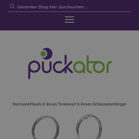
›
Startseite
Skulls & Roses Totenkopf & Rosen Schlüsselanhänger
Skip
Skip
to
to
the
the
end
beginning