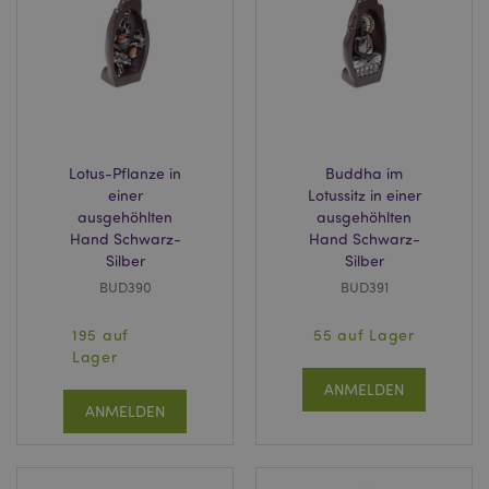
Lotus-Pflanze in
Buddha im
einer
Lotussitz in einer
ausgehöhlten
ausgehöhlten
Hand Schwarz-
Hand Schwarz-
Silber
Silber
mage-messages
1 Ta
Adobe Inc.
BUD390
BUD391
Stun
www.puckator.de
195 auf
55 auf Lager
Lager
ANMELDEN
ANMELDEN
mage-cache-sessid
1 T
Adobe Inc.