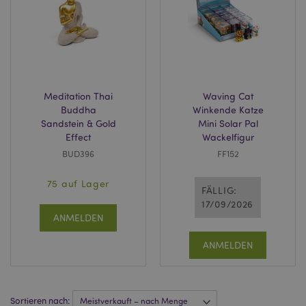
recently_viewed_product_previous
1 T
Adobe Inc.
www.puckator.de
mage-cache-storage
1 T
Adobe Inc.
www.puckator.de
Meditation Thai
Waving Cat
Buddha
Winkende Katze
Sandstein & Gold
Mini Solar Pal
Effect
Wackelfigur
BUD396
FF152
searchReport-log
Sess
Adobe Inc.
www.puckator.de
75 auf Lager
FÄLLIG:
TawkConnectionTime
1
tawk.to Inc.
17/09/2026
Minu
.puckator.de
ANMELDEN
twk_idm_key
1
Tawk.to
ANMELDEN
Minu
.puckator.de
Sortieren nach: