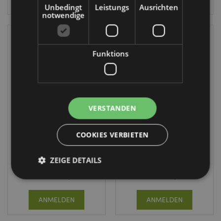
Unbedingt
Leistungs
Ausrichten
notwendige
Funktions
VERSTANDEN
Thai-Buddha im
Ganesh
Lotussitz Rot-Gold
Sammlerfiguren
COOKIES VERBIETEN
LED Display Stand
BUD386
WS160B
ZEIGE DETAILS
32 auf Lager
3 auf Lager
ANMELDEN
Unbedingt notwendige
Leistungs
ANMELDEN
Ausrichten
Funktions