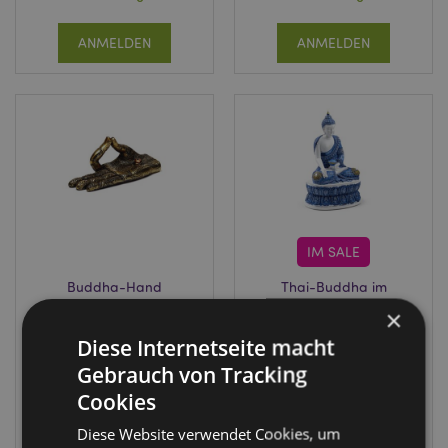
ANMELDEN
ANMELDEN
IM SALE
Buddha-Hand
Thai-Buddha im
Gold
Lotussitz Blau-
×
Räucherstäbchenhalter
Weiß
Diese Internetseite macht
BUD387
BUD381
Gebrauch von Tracking
Cookies
226 auf
FÄLLIG:
Lager
12/10/2026
Diese Website verwendet Cookies, um