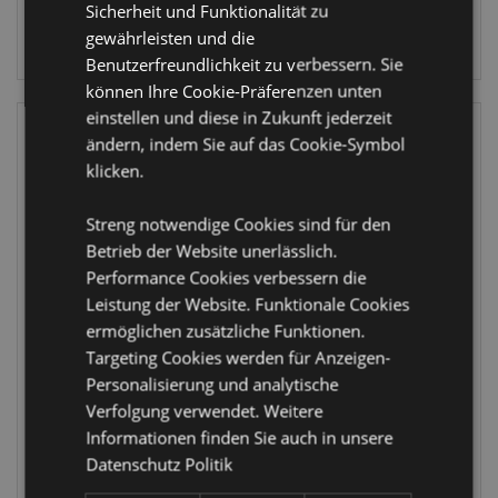
Sicherheit und Funktionalität zu
ANMELDEN
gewährleisten und die
ANMELDEN
Benutzerfreundlichkeit zu verbessern. Sie
können Ihre Cookie-Präferenzen unten
einstellen und diese in Zukunft jederzeit
ändern, indem Sie auf das Cookie-Symbol
klicken.
Streng notwendige Cookies sind für den
Betrieb der Website unerlässlich.
Performance Cookies verbessern die
Leistung der Website. Funktionale Cookies
Schwarze
Ganesha
ermöglichen zusätzliche Funktionen.
Wahrsagerhand
Räucherbrenner
Targeting Cookies werden für Anzeigen-
Personalisierung und analytische
MANT05
GAN11
Verfolgung verwendet. Weitere
Informationen finden Sie auch in unsere
42 auf Lager
19 auf Lager
Datenschutz Politik
ANMELDEN
ANMELDEN