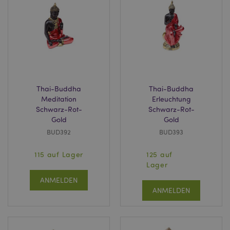
www.puckator.de
X-Magento-Vary
1 Ta
Adobe Inc.
Stun
www.puckator.de
Thai-Buddha
Thai-Buddha
Meditation
Erleuchtung
Schwarz-Rot-
Schwarz-Rot-
Gold
Gold
BUD392
BUD393
115 auf Lager
125 auf
_GRECAPTCHA
Lager
6
Google LLC
Mon
www.google.com
ANMELDEN
ANMELDEN
recently_compared_product_previous
1 T
Adobe Inc.
www.puckator.de