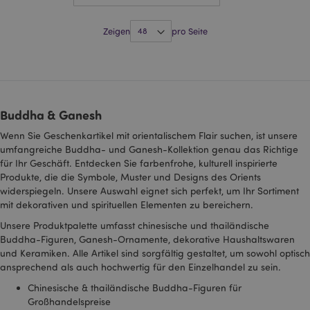
Provider
/
Name
Ablauf
Beschreibung
Domain
Zeigen
pro Seite
_abck
1 Jahr
Dieses Cookie
Akamai
Provider
/
Name
Ablauf
Beschreibung
wird zur
Technologies
Domain
Analyse des
.list-manage.com
Provider
/
Datenverkehrs
Name
Ablauf
B
_gat_UA-
.puckator.de
54
Dies ist ein von
Domain
verwendet, um
950900-6
Sekunden
Google Analytics
festzustellen,
festgelegtes Cookie
_hjAbsoluteSessionInProgress
30
Da
Hotjar Ltd
ob es sich um
vom Typ Muster, bei
Minuten
so
.puckator.de
automatisierte
Buddha & Ganesh
dem das
H
Datenverkehr
Musterelement im
B
handelt, der
Namen die eindeutige
Wenn Sie Geschenkartikel mit orientalischem Flair suchen, ist unsere
d
von IT-
Identitätsnummer des
fü
umfangreiche Buddha- und Ganesh-Kollektion genau das Richtige
Systemen oder
Kontos oder der
G
einem
für Ihr Geschäft. Entdecken Sie farbenfrohe, kulturell inspirierte
Website enthält, auf
d
menschlichen
die es sich bezieht. Es
v
Produkte, die die Symbole, Muster und Designs des Orients
Benutzer
scheint sich um eine
Es
generiert wird
widerspiegeln. Unsere Auswahl eignet sich perfekt, um Ihr Sortiment
Variation des _gat-
id
Cookies zu handeln,
mit dekorativen und spirituellen Elementen zu bereichern.
I
ps_rvm_pce0
.puckator.de
1 Jahr
Unser Online-
mit dem die von
Live-Chat-
Google auf Websites
Unsere Produktpalette umfasst chinesische und thailändische
_hjShownFeedbackMessage
1 Tag
D
Hotjar Ltd
Kundendienst
mit hohem
wi
www.puckator.de
Buddha-Figuren, Ganesh-Ornamente, dekorative Haushaltswaren
Verkehrsaufkommen
w
bm_sz
4
Ein von
The Rocket
aufgezeichnete
und Keramiken. Alle Artikel sind sorgfältig gestaltet, um sowohl optisch
B
Stunden
Mailchimp
Science Group
Datenmenge begrenzt
e
ansprechend als auch hochwertig für den Einzelhandel zu sein.
platziertes
LLC
wird.
F
Funktions-
.list-manage.com
m
Cookie zum
Chinesische & thailändische Buddha-Figuren für
_ga
2 Jahre
Dieser Cookie-Name
Google LLC
ve
Verwalten und
ist mit Google
.puckator.de
Großhandelspreise
Di
Steuern der
Universal Analytics