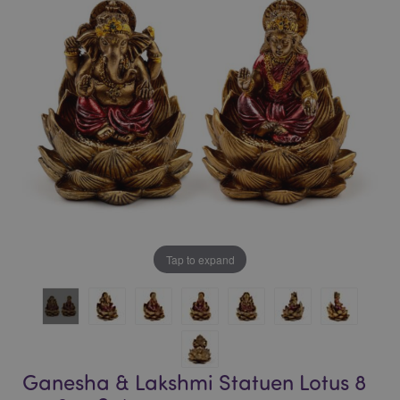
of
of
the
the
images
images
gallery
gallery
Tap to expand
Ganesha & Lakshmi Statuen Lotus 8