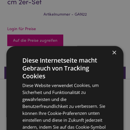
cm 2er-Set
Artikelnummer - GAN22
Login für Preise
Auf die Preise zugreifen
×
78 auf Lager
Diese Internetseite macht
Gebrauch von Tracking
Produktdaten
Cookies
Diese Website verwendet Cookies, um
Produktbeschreibung
Sicherheit und Funktionalität zu
gewährleisten und die
Ganesha & Lakshmi Statuen Lotus 8 cm 2er-Set
Benutzerfreundlichkeit zu verbessern. Sie
können Ihre Cookie-Präferenzen unten
Material:
Harz
einstellen und diese in Zukunft jederzeit
Anzahl im Set:
2
ändern, indem Sie auf das Cookie-Symbol