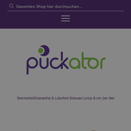
›
Startseite
Ganesha & Lakshmi Statuen Lotus 8 cm 2er-Set
Skip
Skip
to
to
the
the
end
beginning