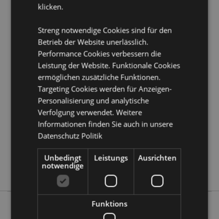
klicken.
Produkttressourcen:
Möchten Sie mehr über den Einkauf bei Puckator
Streng notwendige Cookies sind für den
erfahren?
Dann lesen Sie unseren
Leitfaden für
Betrieb der Website unerlässlich.
Kundeninformationen.
Performance Cookies verbessern die
Leistung der Website. Funktionale Cookies
Produktattribute
ermöglichen zusätzliche Funktionen.
Targeting Cookies werden für Anzeigen-
Mehr
Höhe 8cm Breite 7cm Tiefe 7cm
Information
Personalisierung und analytische
5055071792229
Verfolgung verwendet. Weitere
24
Informationen finden Sie auch in unsere
0.385000
Datenschutz Politik
Keine
Keine
Unbedingt
Leistungs
Ausrichten
notwendige
Keine
Funktions