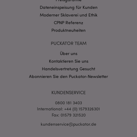
CookieScriptConsent
1 Mo
CookieScript
Dateneinspeisung für Kunden
.puckator.de
Moderner Sklaverei und Ethik
CPNP Referenz
Produktneuheiten
PUCKATOR TEAM
Über uns
mage-cache-storage-section-
1 T
Adobe Inc.
invalidation
www.puckator.de
Kontaktieren Sie uns
Handelsvertretung Gesucht
Abonnieren Sie den Puckator-Newsletter
Datenschutzbestimmungen von Google
PHPSESSID
1 Ta
PHP.net
KUNDENSERVICE
Stun
.www.puckator.de
0800 181 3403
International: +44 (0) 1579326301
Fax: 01579 321520
kundenservice@puckator.de