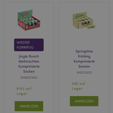
mage-cache-sessid
1 T
Adobe Inc.
www.puckator.de
WIEDER
X-Magento-Vary
1 Ta
Adobe Inc.
VORRÄTIG
Stun
www.puckator.de
Springtime
Jingle Bunch
Frühling
Weihnachten
Komprimierte
Komprimierte
Socken
Socken
MSOCK03
XMSOCK02
240 auf
6192 auf
Lager
_GRECAPTCHA
6
Google LLC
Lager
Mon
www.google.com
ANMELDEN
ANMELDEN