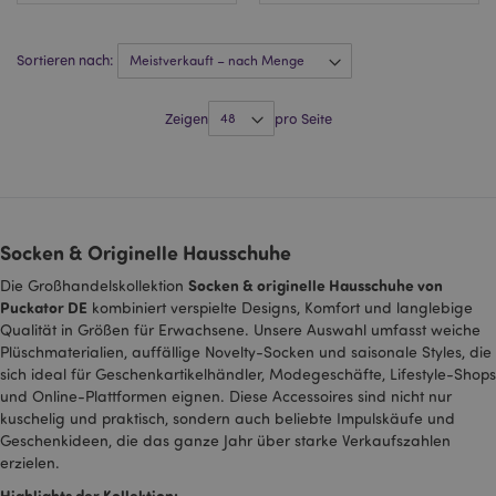
recently_compared_product_previous
1 T
Adobe Inc.
www.puckator.de
Sortieren nach:
section_data_ids
1 T
Adobe Inc.
www.puckator.de
Zeigen
pro Seite
recently_compared_product
1 T
Adobe Inc.
www.puckator.de
Socken & Originelle Hausschuhe
product_data_storage
1 T
Adobe Inc.
Socken & originelle Hausschuhe von
Die Großhandelskollektion
www.puckator.de
Puckator DE
kombiniert verspielte Designs, Komfort und langlebige
Qualität in Größen für Erwachsene. Unsere Auswahl umfasst weiche
Plüschmaterialien, auffällige Novelty-Socken und saisonale Styles, die
sich ideal für Geschenkartikelhändler, Modegeschäfte, Lifestyle-Shops
form_key
1 Ta
Adobe Inc.
und Online-Plattformen eignen. Diese Accessoires sind nicht nur
Stun
.www.puckator.de
kuschelig und praktisch, sondern auch beliebte Impulskäufe und
Geschenkideen, die das ganze Jahr über starke Verkaufszahlen
erzielen.
Highlights der Kollektion: