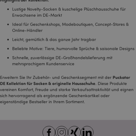
recently_viewed_product
1 T
Adobe Inc.
Lustige Novelty-Socken & kuschelige Plüschhausschuhe für
www.puckator.de
Erwachsene im DE-Markt
Ideal für Geschenkshops, Modeboutiquen, Concept-Stores &
recently_viewed_product_previous
1 T
Adobe Inc.
Online-Händler
www.puckator.de
Leicht, gemütlich & das ganze Jahr tragbar
Beliebte Motive: Tiere, humorvolle Sprüche & saisonale Designs
mage-cache-storage
1 T
Adobe Inc.
www.puckator.de
Schnelle, zuverlässige DE-Großhandelslieferung mit
mehrsprachigem Kundenservice
Puckator
Erweitern Sie Ihr Zubehör- und Geschenksegment mit der
searchReport-log
Sess
DE Kollektion für Socken & originelle Hausschuhe
Adobe Inc.
. Diese Produkte
www.puckator.de
vereinen Komfort, Freude und starke Verkaufsattraktivität und eignen
sich hervorragend als ergänzende Geschenkartikel oder
TawkConnectionTime
1
tawk.to Inc.
eigenständige Bestseller in Ihrem Sortiment.
Minu
.puckator.de
twk_idm_key
1
Tawk.to
Minu
.puckator.de