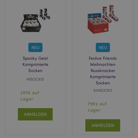
PHPSESSID
1 Ta
PHP.net
Stun
.www.puckator.de
NEU
NEU
Spooky Geist
Festive Friends
Komprimierte
Weihnachten
Socken
Nussknacker
Komprimierte
MSOCK10
Socken
XMSOCK11
2976 auf
mage-messages
1 Ta
Adobe Inc.
Stun
www.puckator.de
Lager
7992 auf
Lager
ANMELDEN
ANMELDEN