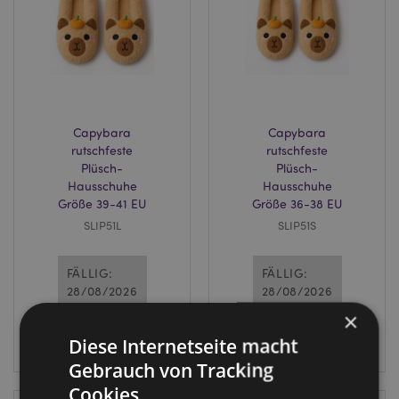
Capybara
Capybara
rutschfeste
rutschfeste
Plüsch-
Plüsch-
Hausschuhe
Hausschuhe
Größe 39-41 EU
Größe 36-38 EU
SLIP51L
SLIP51S
FÄLLIG:
FÄLLIG:
28/08/2026
28/08/2026
×
Diese Internetseite macht
ANMELDEN
ANMELDEN
Gebrauch von Tracking
Cookies