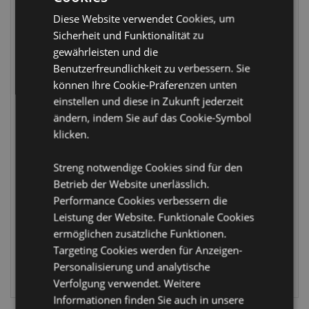
Diese Website verwendet Cookies, um
Sicherheit und Funktionalität zu
gewährleisten und die
Benutzerfreundlichkeit zu verbessern. Sie
können Ihre Cookie-Präferenzen unten
einstellen und diese in Zukunft jederzeit
ändern, indem Sie auf das Cookie-Symbol
Jingle Bunch
Capybara
klicken.
Weihnachten
Wasserschwein
flauschige Socken
Socken aus der
Streng notwendige Cookies sind für den
Röhre
XSOCK02
Betrieb der Website unerlässlich.
TSOCK01
Performance Cookies verbessern die
FÄLLIG:
Leistung der Website. Funktionale Cookies
FÄLLIG:
02/10/2026
ermöglichen zusätzliche Funktionen.
02/10/2026
Targeting Cookies werden für Anzeigen-
Personalisierung und analytische
ANMELDEN
ANMELDEN
Verfolgung verwendet. Weitere
Informationen finden Sie auch in unsere