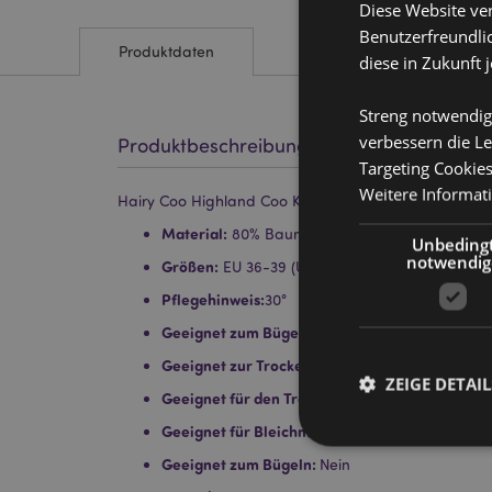
Diese Website ve
Benutzerfreundlic
Produktdaten
diese in Zukunft 
Streng notwendig
verbessern die Le
Produktbeschreibung
Targeting Cookie
Weitere Informat
Hairy Coo Highland Coo Kuh Socken aus der Röhre
Material:
80% Baumwolle, 15% Polyester, 5% S
Unbeding
notwendig
Größen:
EU 36-39 (UK 3-6)
Pflegehinweis:
30°
Geeignet zum Bügeln:
Nein
Geeignet zur Trockenreinigung:
Nein
ZEIGE DETAIL
Geeignet für den Trockner:
Nein
Geeignet für Bleichmittel:
Nein
Geeignet zum Bügeln:
Nein