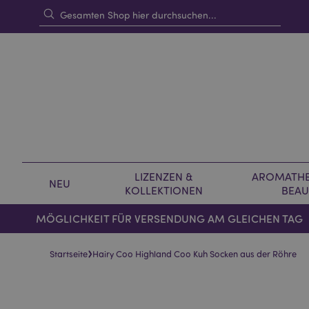
LIZENZEN &
AROMATHE
NEU
KOLLEKTIONEN
BEAU
MÖGLICHKEIT FÜR VERSENDUNG AM GLEICHEN TAG
›
Startseite
Hairy Coo Highland Coo Kuh Socken aus der Röhre
Skip
Skip
to
to
the
the