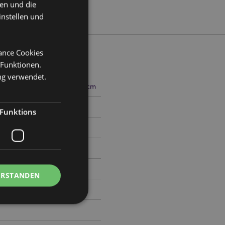
ten und die
instellen und
mance Cookies
 Funktionen.
ng verwendet.
-6 Länge 13.5cm Breite 6.5cm
5
Funktions
ERSTANDEN