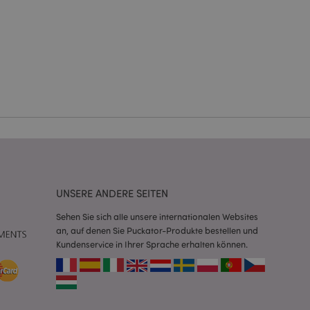
Kontoverwaltung.
Script.com-Dienst
seinstellungen für
. Das Cookie-Banner
rdnungsgemäß
 um das
n im Browser zu
Seiten zu
UNSERE ANDERE SEITEN
eneriert wird, die
ies ist eine
erwalten von
Sehen Sie sich alle unsere internationalen Websites
endet wird.
an, auf denen Sie Puckator-Produkte bestellen und
m eine zufällig
se, wie sie
Kundenservice in Ihrer Sprache erhalten können.
e spezifisch sein.
e Beibehaltung des
zer zwischen den
andere