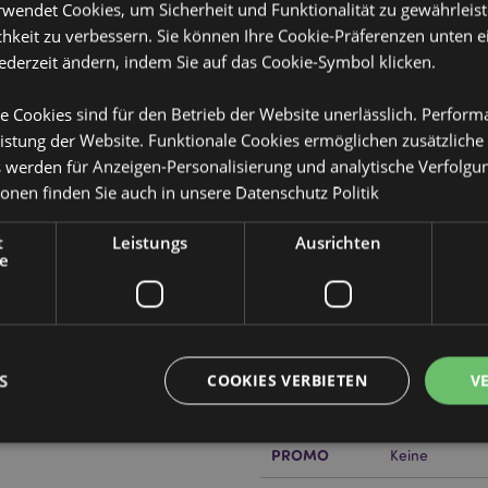
rwendet Cookies, um Sicherheit und Funktionalität zu gewährleis
hkeit zu verbessern. Sie können Ihre Cookie-Präferenzen unten e
jederzeit ändern, indem Sie auf das Cookie-Symbol klicken.
e Cookies sind für den Betrieb der Website unerlässlich. Perfor
istung der Website. Funktionale Cookies ermöglichen zusätzliche
Produktattribute
s werden für Anzeigen-Personalisierung und analytische Verfolgu
Mehr
Abmessungen
EU 36-39 UK 3
ionen finden Sie auch in unsere
Datenschutz Politik
Information
EAN-Nummer
pandex
505507151132
t
Leistungs
Ausrichten
e
Kartonmenge
72
Gewicht (kg)
0.111000
IM SALE
Keine
S
COOKIES VERBIETEN
V
NEU
Keine
PROMO
Keine
Unbedingt notwendige
Leistungs
Ausrichten
Funktions