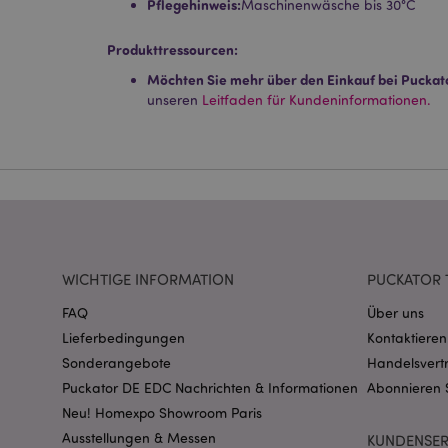
Pflegehinweis:
Maschinenwäsche bis 30°C
Streng-notwendige-C
Produkttressourcen:
Ohne unbedingt notwe
Möchten Sie mehr über den Einkauf bei Puckat
Name
unseren
Leitfaden für Kundeninformationen.
CookieScriptConse
mage-cache-storage
invalidation
WICHTIGE INFORMATION
PUCKATOR 
PHPSESSID
FAQ
Über uns
Lieferbedingungen
Kontaktieren
Sonderangebote
Handelsvert
Puckator DE EDC Nachrichten & Informationen
Abonnieren 
Neu! Homexpo Showroom Paris
Ausstellungen & Messen
mage-messages
KUNDENSER