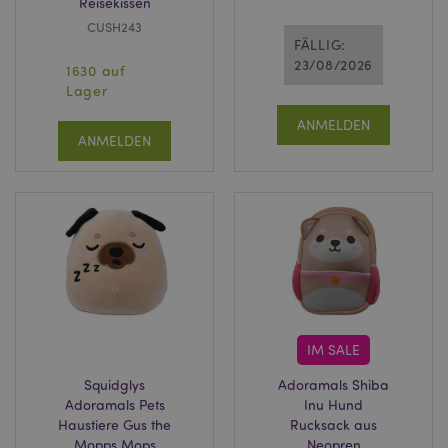
Reisekissen
CUSH243
FÄLLIG:
23/08/2026
1630 auf
Lager
ANMELDEN
ANMELDEN
IM SALE
Squidglys
Adoramals Shiba
Adoramals Pets
Inu Hund
Haustiere Gus the
Rucksack aus
Mopps Mops
Neopren