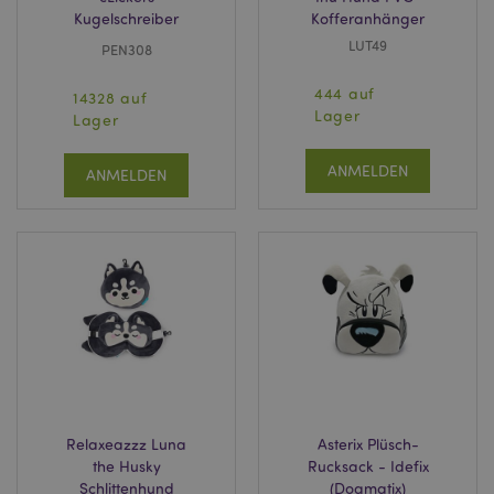
Kugelschreiber
Kofferanhänger
LUT49
PEN308
444 auf
14328 auf
Lager
Lager
ANMELDEN
ANMELDEN
mage-cache-sessid
1 T
Adobe Inc.
www.puckator.de
X-Magento-Vary
1 Ta
Adobe Inc.
Stun
www.puckator.de
Relaxeazzz Luna
Asterix Plüsch-
the Husky
Rucksack - Idefix
Schlittenhund
(Dogmatix)