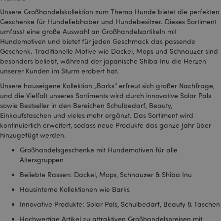
TawkConnectionTime
1
tawk.to Inc.
Minu
Unsere Großhandelskollektion zum Thema Hunde bietet die perfekten
.puckator.de
Geschenke für Hundeliebhaber und Hundebesitzer. Dieses Sortiment
umfasst eine große Auswahl an Großhandelsartikeln mit
twk_idm_key
1
Tawk.to
Minu
.puckator.de
Hundemotiven und bietet für jeden Geschmack das passende
Geschenk. Traditionelle Motive wie Dackel, Mops und Schnauzer sind
besonders beliebt, während der japanische Shiba Inu die Herzen
unserer Kunden im Sturm erobert hat.
Unsere hauseigene Kollektion „Barks“ erfreut sich großer Nachfrage,
Provider
/
und die Vielfalt unseres Sortiments wird durch innovative Solar Pals
Name
Ablauf
Beschreibung
Domain
sowie Bestseller in den Bereichen Schulbedarf, Beauty,
_abck
1 Jahr
Dieses Cookie
Akamai
Einkaufstaschen und vieles mehr ergänzt. Das Sortiment wird
Provider
/
Name
Ablauf
Beschreibung
wird zur
Technologies
Domain
kontinuierlich erweitert, sodass neue Produkte das ganze Jahr über
Analyse des
.list-manage.com
Provider
/
Datenverkehrs
hinzugefügt werden.
Name
Ablauf
B
_gat_UA-
.puckator.de
54
Dies ist ein von
Domain
verwendet, um
950900-6
Sekunden
Google Analytics
festzustellen,
Großhandelsgeschenke mit Hundemotiven für alle
festgelegtes Cookie
_hjAbsoluteSessionInProgress
30
Da
Hotjar Ltd
ob es sich um
vom Typ Muster, bei
Altersgruppen
Minuten
so
.puckator.de
automatisierte
dem das
H
Datenverkehr
Musterelement im
B
Beliebte Rassen: Dackel, Mops, Schnauzer & Shiba Inu
handelt, der
Namen die eindeutige
d
von IT-
Identitätsnummer des
fü
Hausinterne Kollektionen wie Barks
Systemen oder
Kontos oder der
G
einem
Website enthält, auf
d
menschlichen
Innovative Produkte: Solar Pals, Schulbedarf, Beauty & Taschen
die es sich bezieht. Es
v
Benutzer
scheint sich um eine
Es
generiert wird
Hochwertige Artikel zu attraktiven Großhandelspreisen mit
Variation des _gat-