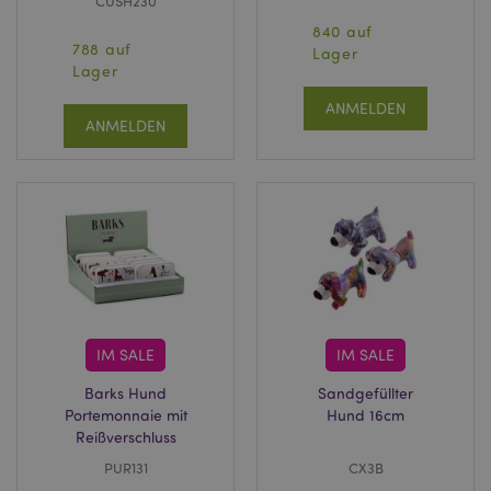
CUSH230
840 auf
788 auf
Lager
Lager
ANMELDEN
ANMELDEN
IM SALE
IM SALE
Barks Hund
Sandgefüllter
Portemonnaie mit
Hund 16cm
Reißverschluss
PUR131
CX3B