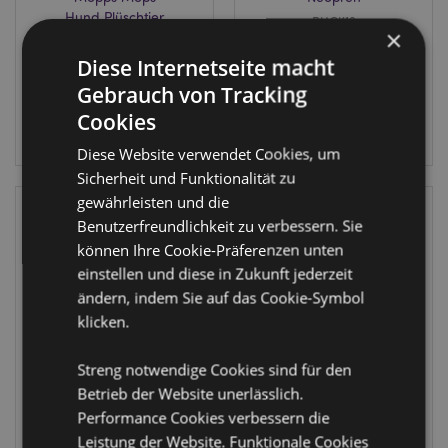
Hund Plüschtier
RUCK19
×
CUSH293
Diese Internetseite macht
79 auf Lager
9 auf Lager
Gebrauch von Tracking
ANMELDEN
Cookies
ANMELDEN
Diese Website verwendet Cookies, um
Sicherheit und Funktionalität zu
gewährleisten und die
Benutzerfreundlichkeit zu verbessern. Sie
können Ihre Cookie-Präferenzen unten
einstellen und diese in Zukunft jederzeit
ändern, indem Sie auf das Cookie-Symbol
klicken.
IM SALE
IM SALE
Streng notwendige Cookies sind für den
Kavapookopf
Niedliches
Betrieb der Website unerlässlich.
Hund Plüsch
Hündchen 2-in-1
Performance Cookies verbessern die
Wärmekissen für
Spitzer &
die Mikrowelle mit
Radiergummi
Leistung der Website. Funktionale Cookies