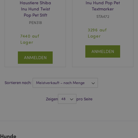
Haustiere Shiba
Inu Hund Pop Pet
Inu Hund Twist
Textmarker
form_key
1 Ta
Adobe Inc.
Stun
.www.puckator.de
Pop Pet Stift
STA472
PEN318
3296 auf
7440 auf
Lager
Lager
recently_viewed_product
1 T
Adobe Inc.
www.puckator.de
ANMELDEN
ANMELDEN
recently_viewed_product_previous
1 T
Adobe Inc.
www.puckator.de
Sortieren nach:
mage-cache-storage
1 T
Adobe Inc.
www.puckator.de
Zeigen
pro Seite
searchReport-log
Sess
Adobe Inc.
www.puckator.de
Hunde