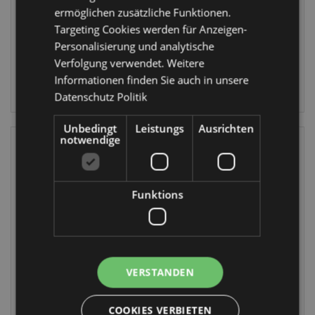
Lavendel
ermöglichen zusätzliche Funktionen.
STA366
WARM107
Targeting Cookies werden für Anzeigen-
688 auf
Personalisierung und analytische
21 auf Lager
Lager
Verfolgung verwendet. Weitere
Informationen finden Sie auch in unsere
ANMELDEN
ANMELDEN
Datenschutz Politik
Unbedingt
Leistungs
Ausrichten
notwendige
Funktions
Barks Hund
Barks Hund
VERSTANDEN
Kirsche Auto-
Magnetische
Lufterfrischer
Lesezeichen Set
COOKIES VERBIETEN
AIRF156
BOOK19