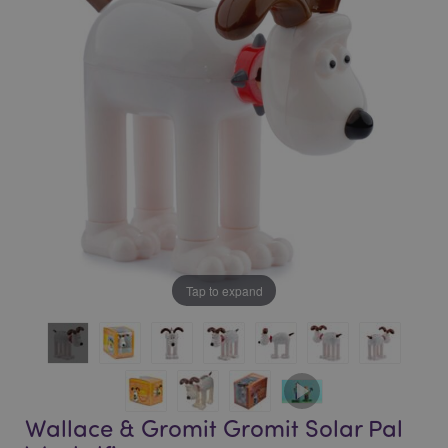
of
of
the
the
images
images
gallery
gallery
Tap to expand
Wallace & Gromit Gromit Solar Pal