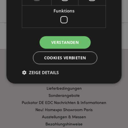
Keine
Wallace & Gromit
Funktions
VERSTANDEN
COOKIES VERBIETEN
WICHTIGE INFORMATION
ZEIGE DETAILS
FAQ
Lieferbedingungen
Unbedingt notwendige
Sonderangebote
Leistungs
Puckator DE EDC Nachrichten & Informationen
Ausrichten
Funktions
Neu! Homexpo Showroom Paris
Streng-notwendige-Cookies ermöglichen
Ausstellungen & Messen
Kernfunktionen der Website wie die
Benutzeranmeldung und die Kontoverwaltung.
Bezahlungshinweise
Ohne unbedingt notwendige cookies kann die