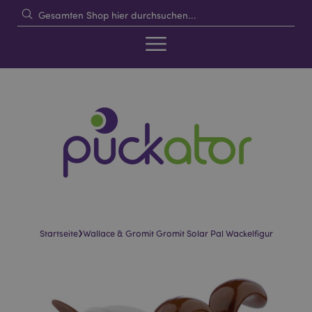
›
Startseite
Wallace & Gromit Gromit Solar Pal Wackelfigur
Skip
Skip
to
to
the
the
end
beginning