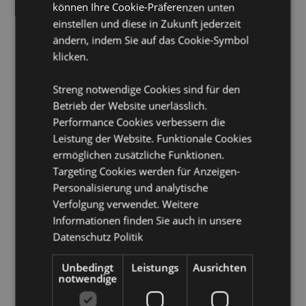
Nicht geeignet für:
0 - 3 Jahre
können Ihre Cookie-Präferenzen unten
Sicherheitshinweis:
einstellen und diese in Zukunft jederzeit
Kein Spielzeug.
ändern, indem Sie auf das Cookie-Symbol
Lizenz-Informationen:
Dieses Produkt ist vollständig
klicken.
lizenziert und kann weltweit verkauft werden.
Produkttressourcen:
Streng notwendige Cookies sind für den
Betrieb der Website unerlässlich.
Möchten Sie mehr über den Einkauf bei Puckator
Performance Cookies verbessern die
erfahren?
Dann lesen Sie unseren
Leitfaden für
Kundeninformationen.
Leistung der Website. Funktionale Cookies
ermöglichen zusätzliche Funktionen.
Targeting Cookies werden für Anzeigen-
Produktattribute
Personalisierung und analytische
Mehr
Höhe 9cm Breite 6cm Länge 11cm
Verfolgung verwendet. Weitere
Information
5055071722424
Informationen finden Sie auch in unsere
Datenschutz Politik
120
0.096000
Unbedingt
Leistungs
Ausrichten
Keine
notwendige
Keine