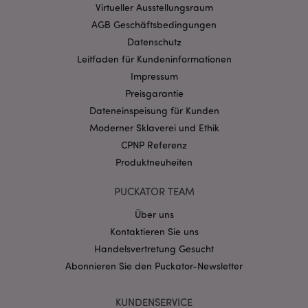
Virtueller Ausstellungsraum
Website nicht richtig genutzt werden.
AGB Geschäftsbedingungen
Provider
/
Name
Abl
Datenschutz
Domain
Leitfaden für Kundeninformationen
CookieScriptConsent
1 Mo
CookieScript
.puckator.de
Impressum
Preisgarantie
Dateneinspeisung für Kunden
Moderner Sklaverei und Ethik
CPNP Referenz
Produktneuheiten
mage-cache-storage-section-
1 T
Adobe Inc.
invalidation
www.puckator.de
PUCKATOR TEAM
Über uns
Datenschutzbestimmungen von Google
Kontaktieren Sie uns
PHPSESSID
1 Ta
PHP.net
Handelsvertretung Gesucht
Stun
.www.puckator.de
Abonnieren Sie den Puckator-Newsletter
KUNDENSERVICE