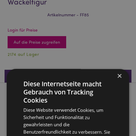
Wackelfigur
Artikelnummer - FF85
Login für Preise
Auf die Preise zugreifen
2174 auf Lager
×
Produktdaten
Diese Internetseite macht
Gebrauch von Tracking
Produktbeschreibung
Cookies
Diese Website verwendet Cookies, um
Wallace & Gromit Gromit Solar Pal Wackelfigur
Sicherheit und Funktionalität zu
Material:
Plastik
gewährleisten und die
CE gekennzeichnet
Ja
Benutzerfreundlichkeit zu verbessern. Sie