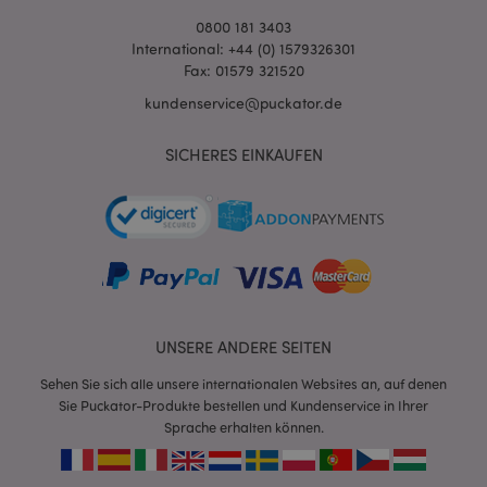
0800 181 3403
International: +44 (0) 1579326301
Fax: 01579 321520
kundenservice@puckator.de
SICHERES EINKAUFEN
mage-messages
1 Ta
Adobe Inc.
Stun
www.puckator.de
UNSERE ANDERE SEITEN
Sehen Sie sich alle unsere internationalen Websites an, auf denen
Sie Puckator-Produkte bestellen und Kundenservice in Ihrer
mage-cache-sessid
1 T
Adobe Inc.
www.puckator.de
Sprache erhalten können.