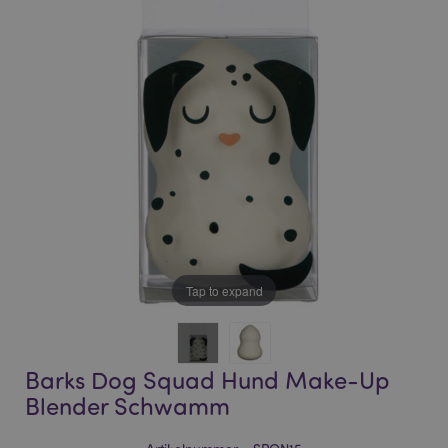
of
of
the
the
images
images
gallery
gallery
Tap to expand
Barks Dog Squad Hund Make-Up
Blender Schwamm