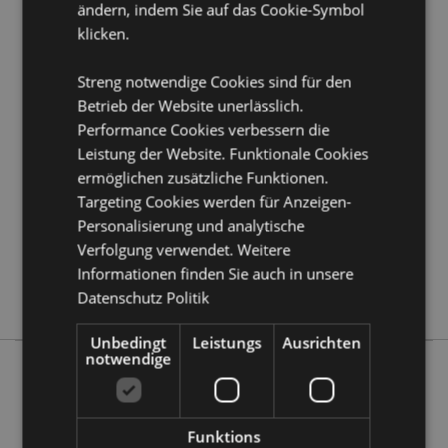
ändern, indem Sie auf das Cookie-Symbol
Kundeninformationen.
klicken.
Produktattribute
Streng notwendige Cookies sind für den
Mehr
Betrieb der Website unerlässlich.
Höhe 5.5cm Breite 4cm Tiefe 4cm
Information
Performance Cookies verbessern die
5055071755880
Leistung der Website. Funktionale Cookies
144
ermöglichen zusätzliche Funktionen.
0.022000
Targeting Cookies werden für Anzeigen-
Keine
Personalisierung und analytische
Keine
Verfolgung verwendet. Weitere
Keine
Informationen finden Sie auch in unsere
Dog Squad Hunde
Datenschutz Politik
Unbedingt
Leistungs
Ausrichten
notwendige
Mehr von diesem Produktsortiment
Funktions