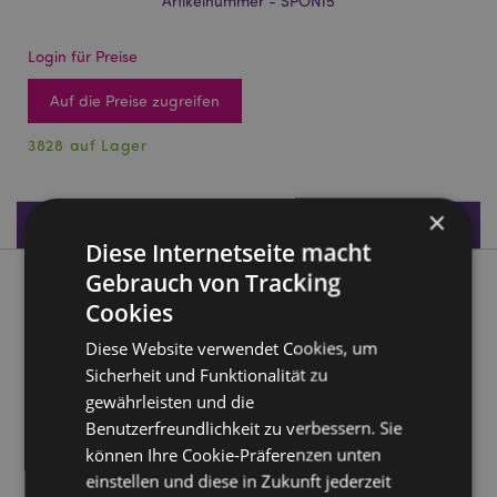
Artikelnummer - SPON15
Login für Preise
Auf die Preise zugreifen
3828 auf Lager
×
Produktdaten
Diese Internetseite macht
Gebrauch von Tracking
Produktbeschreibung
Cookies
Diese Website verwendet Cookies, um
Barks Dog Squad Hund Make-Up Blender Schwamm
Sicherheit und Funktionalität zu
Material:
Polyurethan
gewährleisten und die
Benutzerfreundlichkeit zu verbessern. Sie
Produkttressourcen:
können Ihre Cookie-Präferenzen unten
Möchten Sie mehr über den Einkauf bei Puckator
einstellen und diese in Zukunft jederzeit
erfahren?
Dann lesen Sie unseren
Leitfaden für