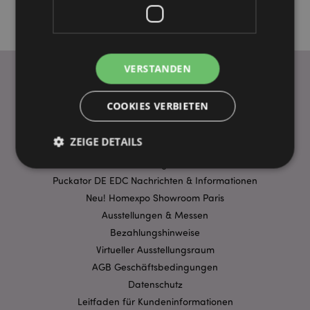
VERSTANDEN
WICHTIGE INFORMATION
COOKIES VERBIETEN
FAQ
ZEIGE DETAILS
Lieferbedingungen
Sonderangebote
Puckator DE EDC Nachrichten & Informationen
Unbedingt notwendige
Leistungs
Neu! Homexpo Showroom Paris
Ausstellungen & Messen
Ausrichten
Funktions
Bezahlungshinweise
Streng-notwendige-Cookies ermöglichen
Virtueller Ausstellungsraum
Kernfunktionen der Website wie die
Benutzeranmeldung und die Kontoverwaltung.
AGB Geschäftsbedingungen
Ohne unbedingt notwendige cookies kann die
Datenschutz
Website nicht richtig genutzt werden.
Leitfaden für Kundeninformationen
Provider
/