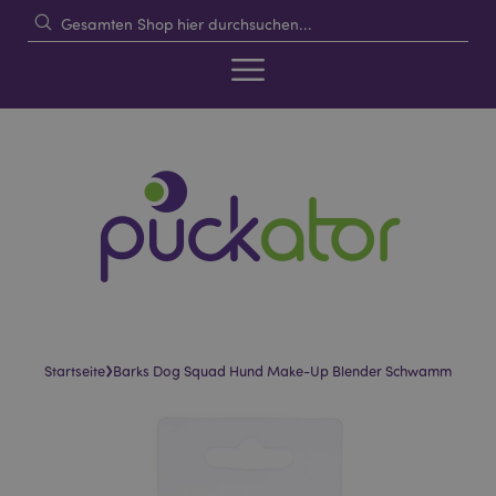
›
Startseite
Barks Dog Squad Hund Make-Up Blender Schwamm
Skip
Skip
to
to
the
the
end
beginning