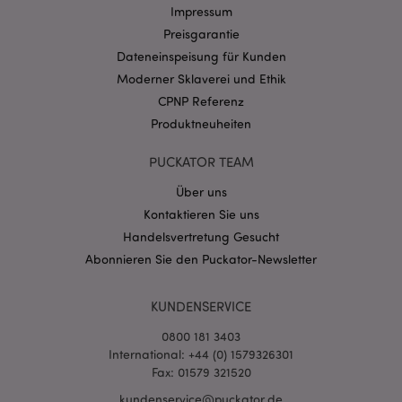
Name
Abl
Domain
Impressum
Preisgarantie
CookieScriptConsent
1 Mo
CookieScript
.puckator.de
Dateneinspeisung für Kunden
Moderner Sklaverei und Ethik
CPNP Referenz
Produktneuheiten
PUCKATOR TEAM
mage-cache-storage-section-
1 T
Adobe Inc.
invalidation
www.puckator.de
Über uns
Kontaktieren Sie uns
Handelsvertretung Gesucht
Datenschutzbestimmungen von Google
Abonnieren Sie den Puckator-Newsletter
PHPSESSID
1 Ta
PHP.net
Stun
.www.puckator.de
KUNDENSERVICE
0800 181 3403
International: +44 (0) 1579326301
Fax: 01579 321520
kundenservice@puckator.de