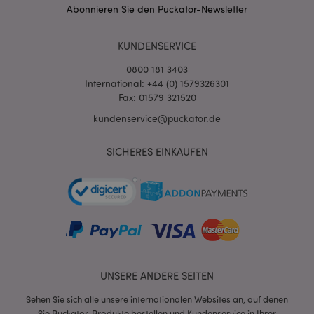
Abonnieren Sie den Puckator-Newsletter
KUNDENSERVICE
0800 181 3403
International: +44 (0) 1579326301
Fax: 01579 321520
kundenservice@puckator.de
SICHERES EINKAUFEN
mage-messages
1 Ta
Adobe Inc.
Stun
www.puckator.de
UNSERE ANDERE SEITEN
mage-cache-sessid
1 T
Adobe Inc.
www.puckator.de
Sehen Sie sich alle unsere internationalen Websites an, auf denen
Sie Puckator-Produkte bestellen und Kundenservice in Ihrer