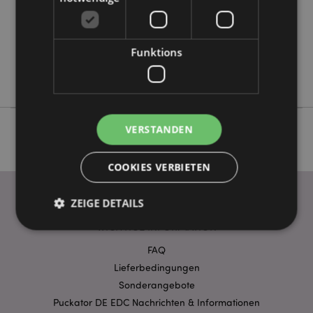
Keine
Keine
Funktions
Keine
Relaxeazzz
VERSTANDEN
COOKIES VERBIETEN
ZEIGE DETAILS
WICHTIGE INFORMATION
FAQ
Unbedingt notwendige
Leistungs
Lieferbedingungen
Ausrichten
Funktions
Sonderangebote
Puckator DE EDC Nachrichten & Informationen
Streng-notwendige-Cookies ermöglichen