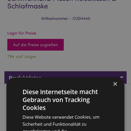
Schlafmaske
Artikelnummer - CUSH440
Login für Preise
Auf die Preise zugreifen
784 auf Lager
Produktdaten
×
Diese Internetseite macht
Produktbeschreibung
Gebrauch von Tracking
Cookies
Relaxeazzz Luna the Husky Schlittenhund Plüsch Reisekissen
& Schlafmaske
Diese Website verwendet Cookies, um
Sicherheit und Funktionalität zu
Material:
95% Polyester und 5% Spandex
gewährleisten und die