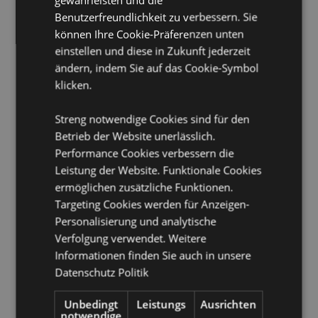
Benutzerfreundlichkeit zu verbessern. Sie
Schlafmasken-Schnellverschluss:
Ja
können Ihre Cookie-Präferenzen unten
Geeignet für Bleichmittel:
Nein
einstellen und diese in Zukunft jederzeit
ändern, indem Sie auf das Cookie-Symbol
Geeignet für den Trockner:
Nein
klicken.
Geeignet zum Bügeln:
Nein
Pflegehinweis:
Maschinenwäsche bis 30°C
Streng notwendige Cookies sind für den
Betrieb der Website unerlässlich.
Produkttressourcen:
Performance Cookies verbessern die
Möchten Sie mehr über den Einkauf bei Puckator
Leistung der Website. Funktionale Cookies
erfahren?
Dann lesen Sie unseren
Leitfaden für
ermöglichen zusätzliche Funktionen.
Kundeninformationen.
Targeting Cookies werden für Anzeigen-
Personalisierung und analytische
Verfolgung verwendet. Weitere
Produktattribute
Informationen finden Sie auch in unsere
Mehr
Höhe 17cm
Datenschutz Politik
Information
5055071515354
56
Unbedingt
Leistungs
Ausrichten
notwendige
0.179000