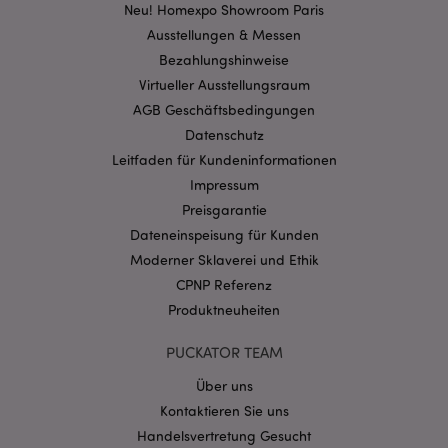
Kernfunktionen der Website wie die
Neu! Homexpo Showroom Paris
Benutzeranmeldung und die Kontoverwaltung.
Ausstellungen & Messen
Ohne unbedingt notwendige cookies kann die
Website nicht richtig genutzt werden.
Bezahlungshinweise
Provider
/
Virtueller Ausstellungsraum
Name
Abl
Domain
AGB Geschäftsbedingungen
CookieScriptConsent
1 Mo
CookieScript
Datenschutz
.puckator.de
Leitfaden für Kundeninformationen
Impressum
Preisgarantie
Dateneinspeisung für Kunden
Moderner Sklaverei und Ethik
mage-cache-storage-section-
1 T
Adobe Inc.
CPNP Referenz
invalidation
www.puckator.de
Produktneuheiten
PUCKATOR TEAM
Datenschutzbestimmungen von Google
Über uns
PHPSESSID
1 Ta
PHP.net
Stun
.www.puckator.de
Kontaktieren Sie uns
Handelsvertretung Gesucht