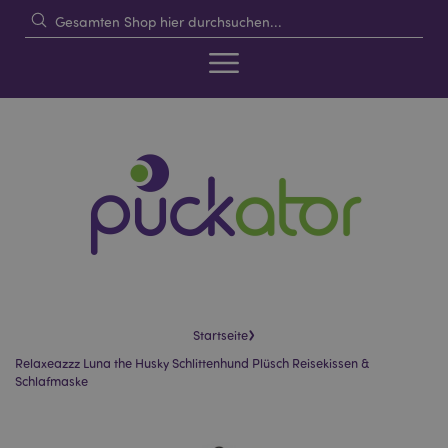
›
Startseite
Relaxeazzz Luna the Husky Schlittenhund Plüsch Reisekissen &
Schlafmaske
Skip
Skip
to
to