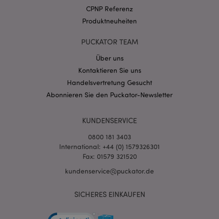
.puckator.de
CPNP Referenz
Produktneuheiten
PUCKATOR TEAM
Über uns
Kontaktieren Sie uns
mage-cache-storage-section-
1 T
Adobe Inc.
invalidation
www.puckator.de
Handelsvertretung Gesucht
Abonnieren Sie den Puckator-Newsletter
Datenschutzbestimmungen von Google
KUNDENSERVICE
PHPSESSID
1 Ta
PHP.net
Stun
.www.puckator.de
0800 181 3403
International: +44 (0) 1579326301
Fax: 01579 321520
kundenservice@puckator.de
SICHERES EINKAUFEN