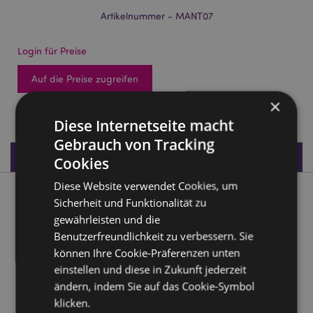
Artikelnummer - MANT07
Login für Preise
Auf die Preise zugreifen
×
68 auf Lager
Diese Internetseite macht
Gebrauch von Tracking
Produktdaten
Cookies
Diese Website verwendet Cookies, um
Produktbeschreibung
Sicherheit und Funktionalität zu
gewährleisten und die
Wahrsagerhand Flaschenverschluss
Benutzerfreundlichkeit zu verbessern. Sie
können Ihre Cookie-Präferenzen unten
Material:
Harz, Metall und Gummi
einstellen und diese in Zukunft jederzeit
ändern, indem Sie auf das Cookie-Symbol
Produkttressourcen:
klicken.
Möchten Sie mehr über den Einkauf bei Puckator