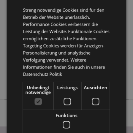
erfahren?
Dann lesen Sie unseren
Leitfaden für
Streng notwendige Cookies sind für den
Kundeninformationen.
Betrieb der Website unerlässlich.
Performance Cookies verbessern die
Produktattribute
Leistung der Website. Funktionale Cookies
Mehr
Höhe 14cm Breite 4cm Tiefe 2.5cm
ermöglichen zusätzliche Funktionen.
Information
Targeting Cookies werden für Anzeigen-
5055071786129
Personalisierung und analytische
72
Verfolgung verwendet. Weitere
0.083000
Informationen finden Sie auch in unsere
Keine
Datenschutz Politik
Keine
Keine
Unbedingt
Leistungs
Ausrichten
notwendige
Funktions