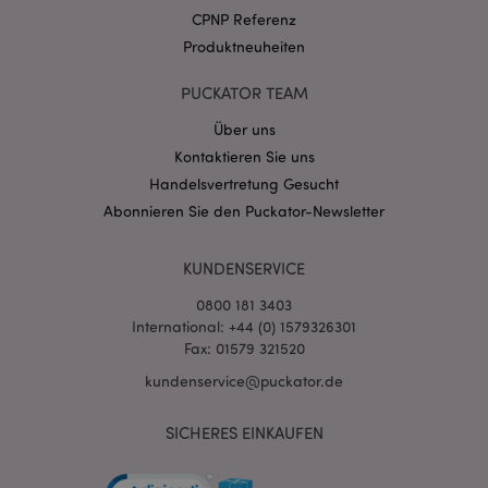
.puckator.de
CPNP Referenz
Produktneuheiten
PUCKATOR TEAM
Über uns
Kontaktieren Sie uns
mage-cache-storage-section-
1 T
Adobe Inc.
invalidation
www.puckator.de
Handelsvertretung Gesucht
Abonnieren Sie den Puckator-Newsletter
Datenschutzbestimmungen von Google
KUNDENSERVICE
PHPSESSID
1 Ta
PHP.net
Stun
.www.puckator.de
0800 181 3403
International: +44 (0) 1579326301
Fax: 01579 321520
kundenservice@puckator.de
SICHERES EINKAUFEN