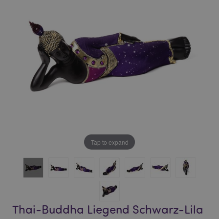
of
of
the
the
images
images
gallery
gallery
Tap to expand
Thai-Buddha Liegend Schwarz-Lila