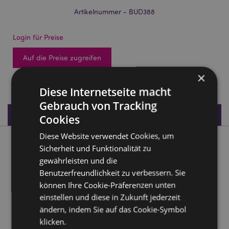
Artikelnummer - BUD388
Login für Preise
Auf die Preise zugreifen
×
95 auf Lager
Diese Internetseite macht
Gebrauch von Tracking
Produktdaten
Cookies
Diese Website verwendet Cookies, um
Produktbeschreibung
Sicherheit und Funktionalität zu
gewährleisten und die
Thai-Buddha Liegend Schwarz-Lila
Benutzerfreundlichkeit zu verbessern. Sie
können Ihre Cookie-Präferenzen unten
Material:
Harz
einstellen und diese in Zukunft jederzeit
ändern, indem Sie auf das Cookie-Symbol
Produkttressourcen:
klicken.
Möchten Sie mehr über den Einkauf bei Puckator