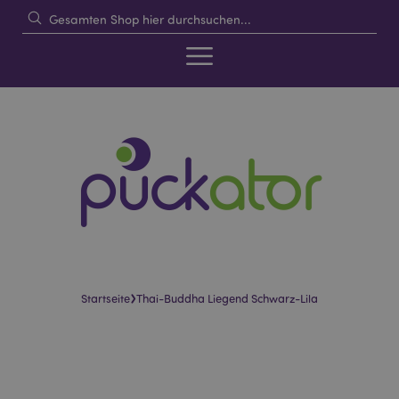
›
Startseite
Thai-Buddha Liegend Schwarz-Lila
Skip
Skip
to
to
the
the
end
beginning