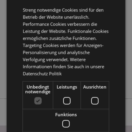
erfahren?
Dann lesen Sie unseren
Leitfaden für
Streng notwendige Cookies sind für den
Kundeninformationen.
Betrieb der Website unerlässlich.
Performance Cookies verbessern die
Produktattribute
Leistung der Website. Funktionale Cookies
Mehr
Höhe 15.5cm Breite 41cm Tiefe 7cm
ermöglichen zusätzliche Funktionen.
Information
Targeting Cookies werden für Anzeigen-
5055071798993
Personalisierung und analytische
6
Verfolgung verwendet. Weitere
1.235000
Informationen finden Sie auch in unsere
Keine
Datenschutz Politik
Keine
Keine
Unbedingt
Leistungs
Ausrichten
notwendige
Funktions