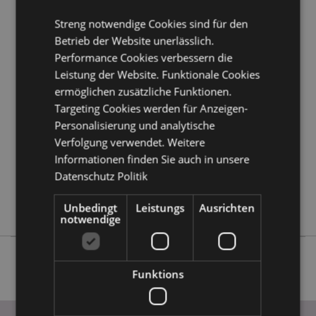
erfahren?
Dann lesen Sie unseren
Leitfaden für
Streng notwendige Cookies sind für den
Kundeninformationen.
Betrieb der Website unerlässlich.
Performance Cookies verbessern die
Produktattribute
Leistung der Website. Funktionale Cookies
Mehr
Höhe 5 - 7cm Tiefe 4cm
ermöglichen zusätzliche Funktionen.
Information
Targeting Cookies werden für Anzeigen-
5055071780325
Personalisierung und analytische
192
Verfolgung verwendet. Weitere
0.053000
Informationen finden Sie auch in unsere
Keine
Datenschutz Politik
Keine
Keine
Unbedingt
Leistungs
Ausrichten
notwendige
Funktions