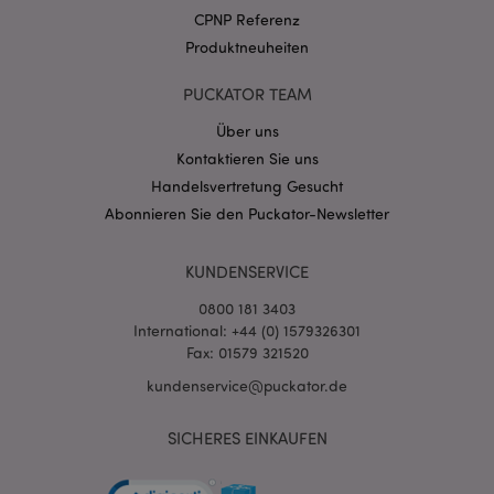
.puckator.de
CPNP Referenz
Produktneuheiten
PUCKATOR TEAM
Über uns
Kontaktieren Sie uns
mage-cache-storage-section-
1 T
Adobe Inc.
invalidation
www.puckator.de
Handelsvertretung Gesucht
Abonnieren Sie den Puckator-Newsletter
Datenschutzbestimmungen von Google
KUNDENSERVICE
PHPSESSID
1 Ta
PHP.net
Stun
.www.puckator.de
0800 181 3403
International: +44 (0) 1579326301
Fax: 01579 321520
kundenservice@puckator.de
SICHERES EINKAUFEN