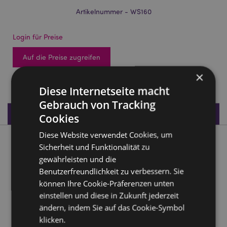
Artikelnummer - WS160
Login für Preise
Auf die Preise zugreifen
×
1956 auf Lager
Diese Internetseite macht
Gebrauch von Tracking
Produktdaten
Cookies
Diese Website verwendet Cookies, um
Produktbeschreibung
Sicherheit und Funktionalität zu
gewährleisten und die
Ganesh Sammlerfiguren
Benutzerfreundlichkeit zu verbessern. Sie
können Ihre Cookie-Präferenzen unten
Material:
Harz
einstellen und diese in Zukunft jederzeit
ändern, indem Sie auf das Cookie-Symbol
Produkttressourcen:
klicken.
Möchten Sie mehr über den Einkauf bei Puckator