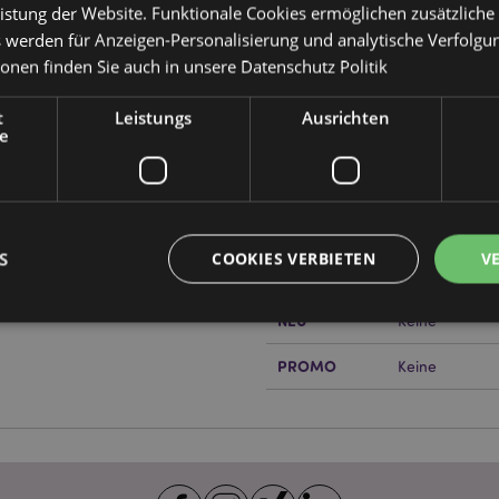
istung der Website. Funktionale Cookies ermöglichen zusätzliche
s werden für Anzeigen-Personalisierung und analytische Verfolgu
ionen finden Sie auch in unsere
Datenschutz Politik
Produktattribute
t
Leistungs
Ausrichten
Mehr
e
EAN-Nummer
505507175251
Information
Kartonmenge
288
Gewicht (kg)
0.053000
S
COOKIES VERBIETEN
V
or erfahren?
Dann lesen Sie
IM SALE
Keine
NEU
Keine
PROMO
Keine
Unbedingt notwendige
Leistungs
Ausrichten
Funktions
ookies ermöglichen Kernfunktionen der Website wie die Benutzeranmeldung und die 
ndige cookies kann die Website nicht richtig genutzt werden.
Provider
/
Ablauf
Beschreibung
Domain