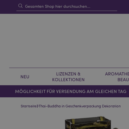
LIZENZEN &
AROMATHE
NEU
KOLLEKTIONEN
BEAU
MÖGLICHKEIT FÜR VERSENDUNG AM GLEICHEN TAG
›
Startseite
Thai-Buddha in Geschenkverpackung Dekoration
Skip
Skip
to
to
the
the