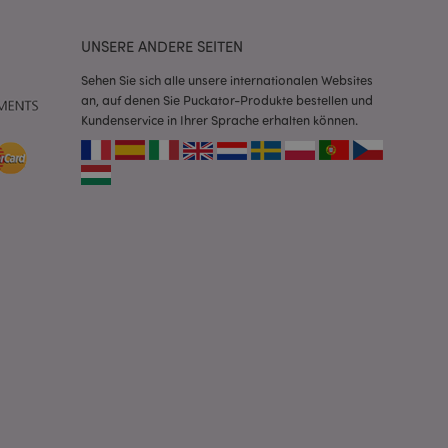
Script.com-Dienst
seinstellungen für
. Das Cookie-Banner
UNSERE ANDERE SEITEN
rdnungsgemäß
Sehen Sie sich alle unsere internationalen Websites
 um das
an, auf denen Sie Puckator-Produkte bestellen und
n im Browser zu
Kundenservice in Ihrer Sprache erhalten können.
Seiten zu
eneriert wird, die
ies ist eine
erwalten von
endet wird.
m eine zufällig
se, wie sie
e spezifisch sein.
e Beibehaltung des
zer zwischen den
andere
nutzer angezeigt
mmungsnachricht
gen. Die Nachricht
 nachdem sie dem
e Bereinigung des
Wenn das Cookie von