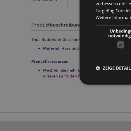
verbessern die Le
Targeting Cookie
Weitere Informat
Produktbeschreibung
Unbeding
notwendig
Thai-Buddha in Geschenkverpackung Dekoration
Material:
Harz und Karton
Produkttressourcen:
ZEIGE DETAIL
Möchten Sie mehr über den Einkauf bei Puckat
unseren
Leitfaden für Kundeninformationen.
Streng-notwendige-C
Ohne unbedingt notwe
Name