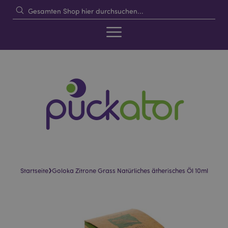
›
Startseite
Goloka Zitrone Grass Natürliches ätherisches Öl 10ml
Skip
Skip
to
to
the
the
end
beginning