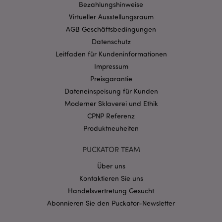
Bezahlungshinweise
Ohne unbedingt notwendige cookies kann die
Website nicht richtig genutzt werden.
Virtueller Ausstellungsraum
Provider
/
AGB Geschäftsbedingungen
Name
Abl
Domain
Datenschutz
CookieScriptConsent
1 Mo
CookieScript
Leitfaden für Kundeninformationen
.puckator.de
Impressum
Preisgarantie
Dateneinspeisung für Kunden
Moderner Sklaverei und Ethik
CPNP Referenz
mage-cache-storage-section-
1 T
Adobe Inc.
Produktneuheiten
invalidation
www.puckator.de
PUCKATOR TEAM
Über uns
Datenschutzbestimmungen von Google
Kontaktieren Sie uns
PHPSESSID
1 Ta
PHP.net
Stun
.www.puckator.de
Handelsvertretung Gesucht
Abonnieren Sie den Puckator-Newsletter