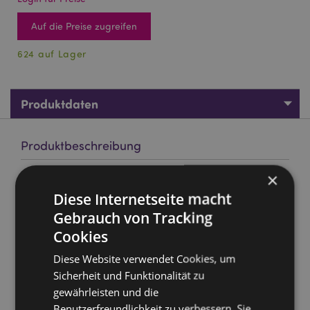
Auf die Preise zugreifen
624 auf Lager
Produktdaten
Produktbeschreibung
×
Goloka Zitrone Grass Natürliches ätherisches Öl 10ml
Diese Internetseite macht
Material:
100% reines Natürliches ätherisches Öl
Gebrauch von Tracking
Marke:
Goloka
Cookies
Verpackung:
10ml Flasche
Diese Website verwendet Cookies, um
Vegan:
Ja
Sicherheit und Funktionalität zu
Tierversuchsfrei:
Ja
gewährleisten und die
Keine Kinderabreit:
Ja
Benutzerfreundlichkeit zu verbessern. Sie