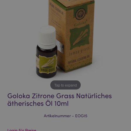
of
of
the
the
images
images
gallery
gallery
Tap to expand
Goloka Zitrone Grass Natürliches
ätherisches Öl 10ml
Artikelnummer - EOG15
Login für Preise