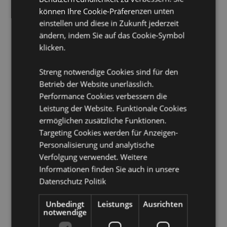
können Ihre Cookie-Präferenzen unten
Produkttressourcen:
einstellen und diese in Zukunft jederzeit
Möchten Sie mehr über den Einkauf bei Puckator
ändern, indem Sie auf das Cookie-Symbol
erfahren?
Dann lesen Sie unseren
Leitfaden für
klicken.
Kundeninformationen.
Streng notwendige Cookies sind für den
Betrieb der Website unerlässlich.
Performance Cookies verbessern die
Leistung der Website. Funktionale Cookies
ermöglichen zusätzliche Funktionen.
Targeting Cookies werden für Anzeigen-
Produktattribute
Personalisierung und analytische
Verfolgung verwendet. Weitere
Mehr
Höhe 6cm Breite 2.5cm Tiefe 2.5cm
Informationen finden Sie auch in unsere
Information
8906051435087
Datenschutz Politik
144
0.066000
Unbedingt
Leistungs
Ausrichten
notwendige
Keine