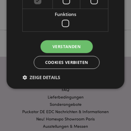
Keine
Keine
Funktions
Goloka
VERSTANDEN
COOKIES VERBIETEN
ZEIGE DETAILS
WICHTIGE INFORMATION
FAQ
Lieferbedingungen
Unbedingt notwendige
Leistungs
Sonderangebote
Ausrichten
Funktions
Puckator DE EDC Nachrichten & Informationen
Neu! Homexpo Showroom Paris
Streng-notwendige-Cookies ermöglichen
Kernfunktionen der Website wie die
Ausstellungen & Messen
Benutzeranmeldung und die Kontoverwaltung.