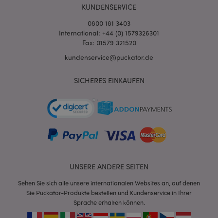
KUNDENSERVICE
0800 181 3403
International: +44 (0) 1579326301
Fax: 01579 321520
kundenservice@puckator.de
SICHERES EINKAUFEN
mage-messages
1 Ta
Adobe Inc.
Stun
www.puckator.de
UNSERE ANDERE SEITEN
Sehen Sie sich alle unsere internationalen Websites an, auf denen
mage-cache-sessid
1 T
Adobe Inc.
Sie Puckator-Produkte bestellen und Kundenservice in Ihrer
www.puckator.de
Sprache erhalten können.